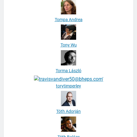
Tompa Andrea
Tony Wu
Torma László
torytimperley
Tóth Adorján
Tóth Balázs