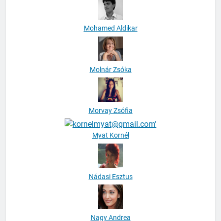
Mohamed Aldikar
Molnár Zsóka
Morvay Zsófia
Myat Kornél
Nádasi Esztus
Nagy Andrea