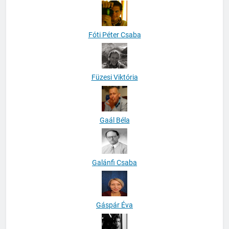
Fóti Péter Csaba
Füzesi Viktória
Gaál Béla
Galánfi Csaba
Gáspár Éva