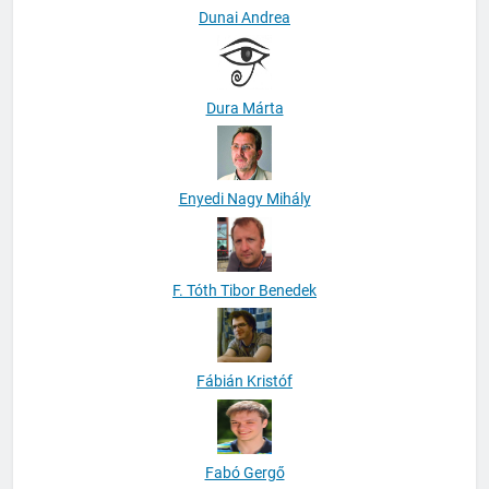
Dunai Andrea
Dura Márta
Enyedi Nagy Mihály
F. Tóth Tibor Benedek
Fábián Kristóf
Fabó Gergő