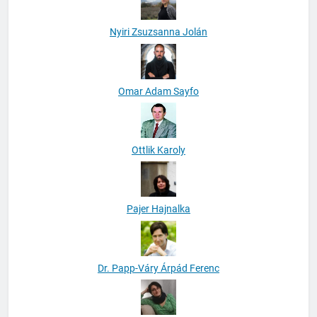
Nyiri Zsuzsanna Jolán
Omar Adam Sayfo
Ottlik Karoly
Pajer Hajnalka
Dr. Papp-Váry Árpád Ferenc