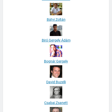
Bátyi Zoltán
Biró Gergely Ádám
Bognár Gergely
David Buzelli
Csabai Zsanett