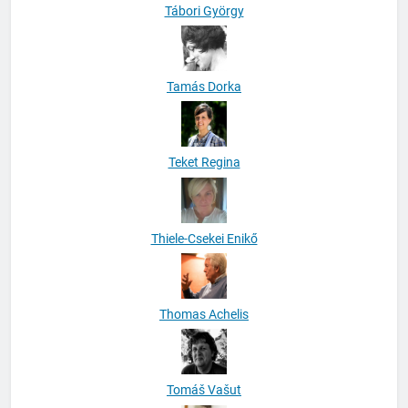
Tábori György
Tamás Dorka
Teket Regina
Thiele-Csekei Enikő
Thomas Achelis
Tomáš Vašut