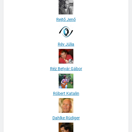
Rejtő Jenő
Rév Júlia
Réz Betyár Gábor
Róbert Katalin
Dahlke Rüdiger