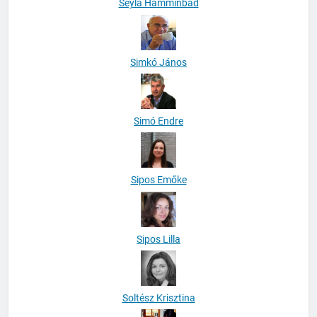
Seyla Hamminbad
Simkó János
Simó Endre
Sipos Emőke
Sipos Lilla
Soltész Krisztina