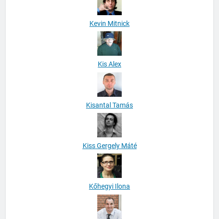
Kevin Mitnick
Kis Alex
Kisantal Tamás
Kiss Gergely Máté
Kőhegyi Ilona