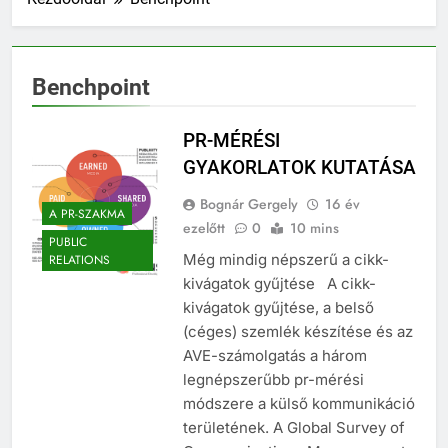
Benchpoint
PR-MÉRÉSI
GYAKORLATOK KUTATÁSA
Bognár Gergely
16 év
A PR-SZAKMA
ezelőtt
0
10 mins
PUBLIC
Még mindig népszerű a cikk-
RELATIONS
kivágatok gyűjtése A cikk-
kivágatok gyűjtése, a belső
(céges) szemlék készítése és az
AVE-számolgatás a három
legnépszerűbb pr-mérési
módszere a külső kommunikáció
területének. A Global Survey of