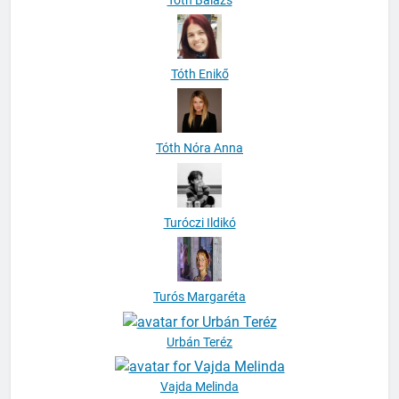
Tóth Enikő
Tóth Nóra Anna
Turóczi Ildikó
Turós Margaréta
Urbán Teréz
Vajda Melinda