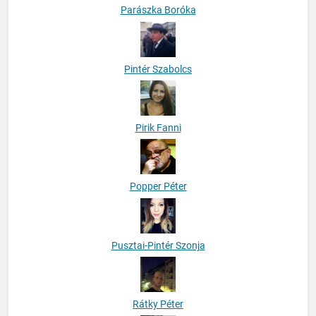
Parászka Boróka
Pintér Szabolcs
Pirik Fanni
Popper Péter
Pusztai-Pintér Szonja
Rátky Péter