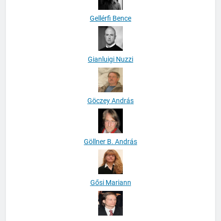
Gellérfi Bence
Gianluigi Nuzzi
Göczey András
Göllner B. András
Gősi Mariann