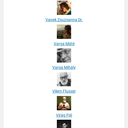
Vanek Zsuzsanna Dr.
Varga Máté
Varga Mihály
Vilem Flusser
Virág Pál