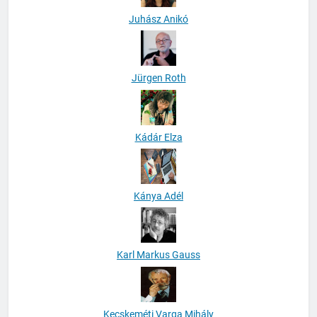
Juhász Anikó
Jürgen Roth
Kádár Elza
Kánya Adél
Karl Markus Gauss
Kecskeméti Varga Mihály