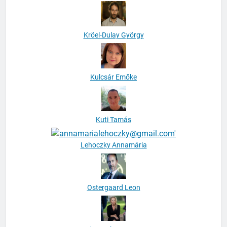
Kröel-Dulay György
Kulcsár Emőke
Kuti Tamás
Lehoczky Annamária
Ostergaard Leon