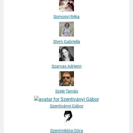
Somogyi Réka
Stern Gabriella
Szarvas Adrienn
Szele Tamás
Szentiványi Gábor
Szentmiklósi Dóra