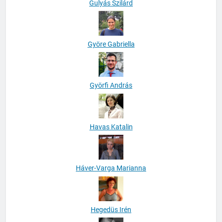
Gulyás Szilárd
Györe Gabriella
Györfi András
Havas Katalin
Háver-Varga Marianna
Hegedüs Irén