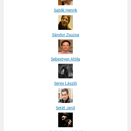
Sablik Henrik
Sándor Zsuzsa
Sebestyen Attila
Seres László
Setét Jenő