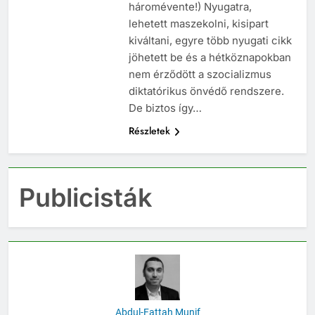
járhattunk (igaz csak
háromévente!) Nyugatra,
lehetett maszekolni, kisipart
kiváltani, egyre több nyugati cikk
jöhetett be és a hétköznapokban
nem érződött a szocializmus
diktatórikus önvédő rendszere.
De biztos így…
Részletek
Publicisták