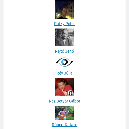
Pusztai-Pintér Szonja
Rátky Péter
Rejtő Jenő
Rév Júlia
Réz Betyár Gábor