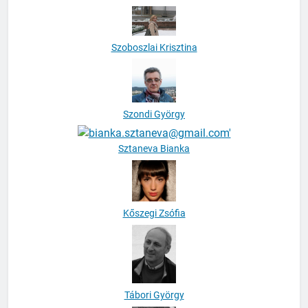
Szerb Antal
Szoboszlai Krisztina
Szondi György
Sztaneva Bianka
Kőszegi Zsófia
Tábori György