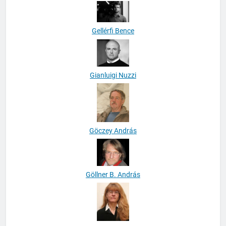
Gáspár Éva
Gellérfi Bence
Gianluigi Nuzzi
Göczey András
Göllner B. András