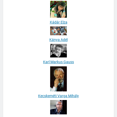
Jürgen Roth
Kádár Elza
Kánya Adél
Karl Markus Gauss
Kecskeméti Varga Mihály