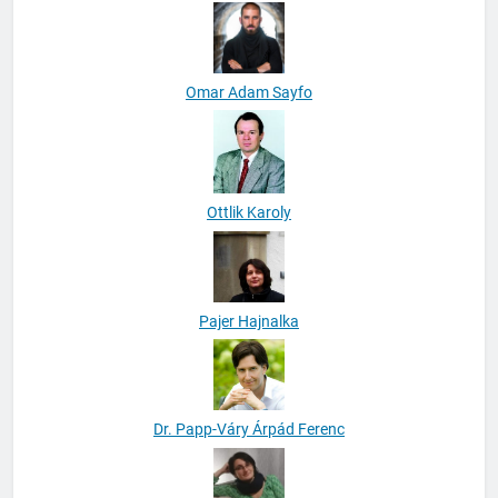
Nyiri Zsuzsanna Jolán
Omar Adam Sayfo
Ottlik Karoly
Pajer Hajnalka
Dr. Papp-Váry Árpád Ferenc