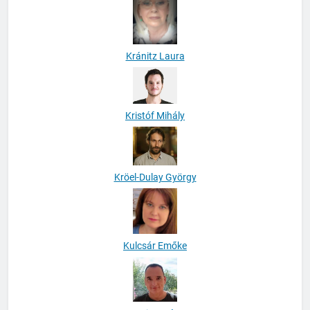
Kránitz Laura
Kristóf Mihály
Kröel-Dulay György
Kulcsár Emőke