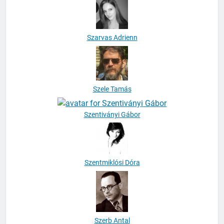
Szarvas Adrienn
Szele Tamás
Szentiványi Gábor
Szentmiklósi Dóra