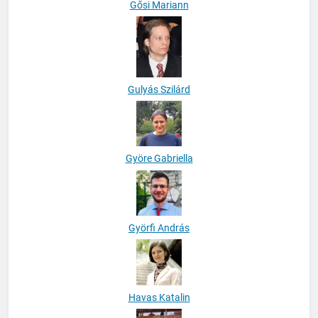
Gősi Mariann
Gulyás Szilárd
Györe Gabriella
Györfi András
Havas Katalin