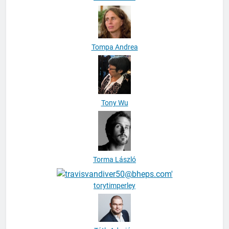
Tomáš Vašut
Tompa Andrea
Tony Wu
Torma László
torytimperley