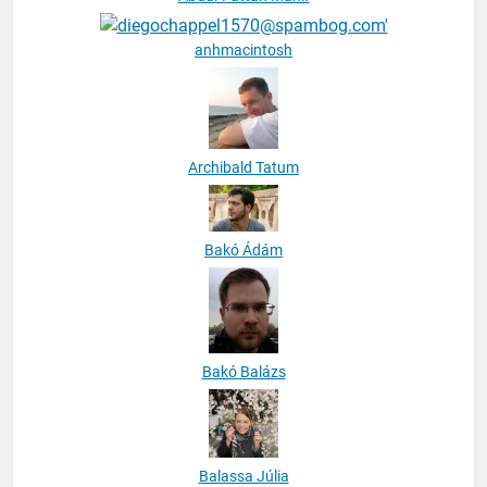
Abdul-Fattah Munif
anhmacintosh
Archibald Tatum
Bakó Ádám
Bakó Balázs