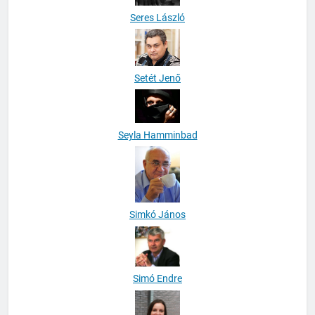
Seres László
Setét Jenő
Seyla Hamminbad
Simkó János
Simó Endre