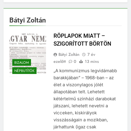
Bátyi Zoltán
RÖPLAPOK MIATT –
SZIGORÍTOTT BÖRTÖN
Bátyi Zoltán
7 év
ezelőtt
0
13 mins
BIZALOM
„A kommunizmus legvidámabb
NÉPBUTÍTÓK
barakkjában” – 1968-ban – az
élet a viszonylagos jólét
állapotában telt. Lehetett
kétértelmű színházi darabokat
játszani, lehetett nevetni a
vicceken, kiskirályok
visszásságain a mozikban,