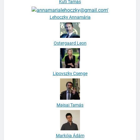
Kuti Tamás
Lehoczky Annamária
Ostergaard Leon
Lipovszky Csenge
Majsai Tamás