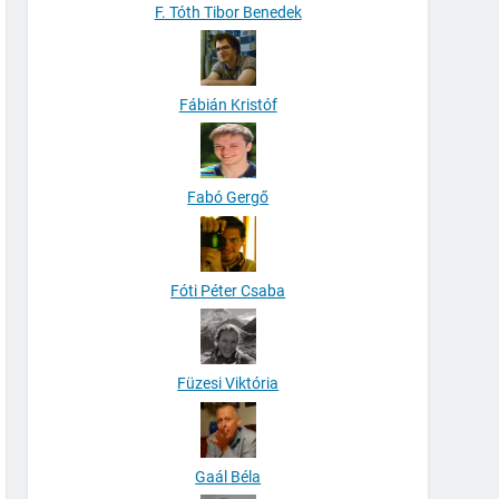
F. Tóth Tibor Benedek
Fábián Kristóf
Fabó Gergő
Fóti Péter Csaba
Füzesi Viktória
Gaál Béla