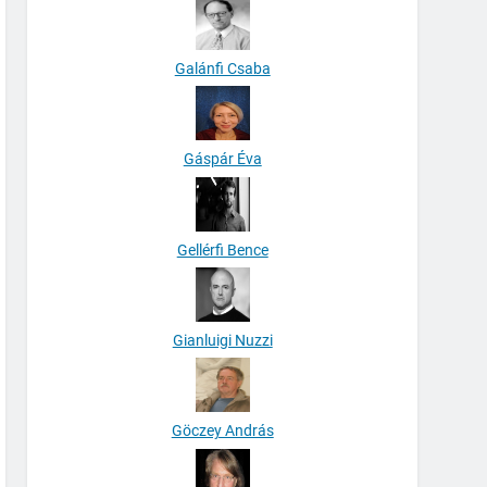
Galánfi Csaba
Gáspár Éva
Gellérfi Bence
Gianluigi Nuzzi
Göczey András