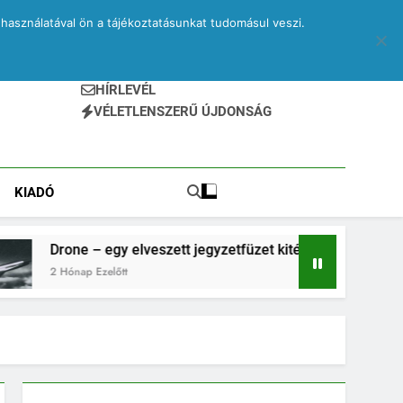
használatával ön a tájékoztatásunkat tudomásul veszi.
HÍRLEVÉL
VÉLETLENSZERŰ ÚJDONSÁG
KIADÓ
– egy elveszett jegyzetfüzet kitépett lapjai
PR
 Ezelőtt
2 H