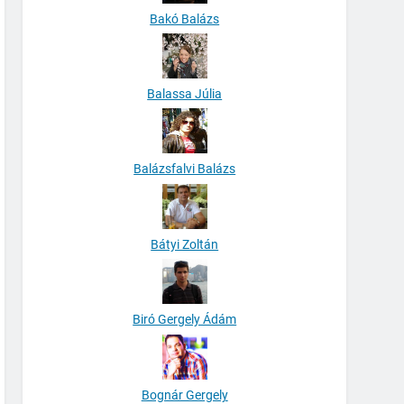
Bakó Balázs
Balassa Júlia
Balázsfalvi Balázs
Bátyi Zoltán
Biró Gergely Ádám
Bognár Gergely