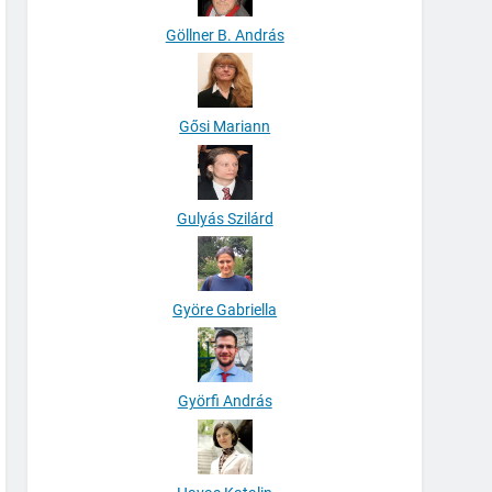
Göllner B. András
Gősi Mariann
Gulyás Szilárd
Györe Gabriella
Györfi András