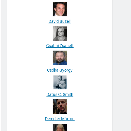
David Buzelli
Csabai Zsanett
Csóka György
Datus C. Smith
Demeter Márton