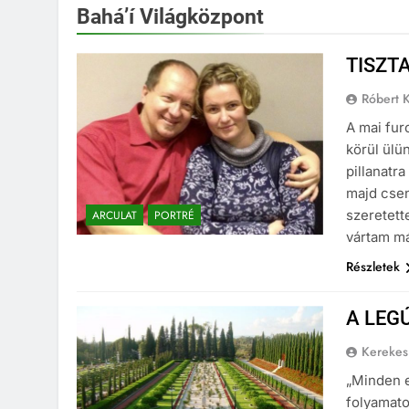
Bahá’í Világközpont
TISZT
Róbert K
A mai fur
körül ülü
pillanatr
majd csen
szeretett
ARCULAT
PORTRÉ
vártam má
Részletek
A LEG
Kerekes
„Minden e
folyamatos