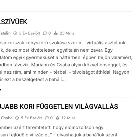
ASZÍVŰEK
atalin
5 Év Ezelőtt
0
25 Mins
csa korszak kényszerű szokása szerint virtuális asztalunk
nk, de ez most kivételesen egyáltalán nem zavar. Egy
a látom egyik gyermeküket a háttérben, éppen bejön valamiért,
dben távozik. Mariann és Csaba olyan közvetlenséggel, és
el néz rám, ami minden – térbeli – távolságot áthidal. Nagyon
r ezt a beszélgetést a bahá’í…
ÚJABB KORI FÜGGETLEN VILÁGVALLÁS
 Csaba
5 Év Ezelőtt
0
12 Mins
mber azért teremtetett, hogy előmozdítson egy
an fejlődő civilizációt.” – olvashatjuk a bahá’íok szent