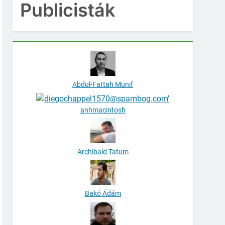
Publicisták
Abdul-Fattah Munif
anhmacintosh
Archibald Tatum
Bakó Ádám