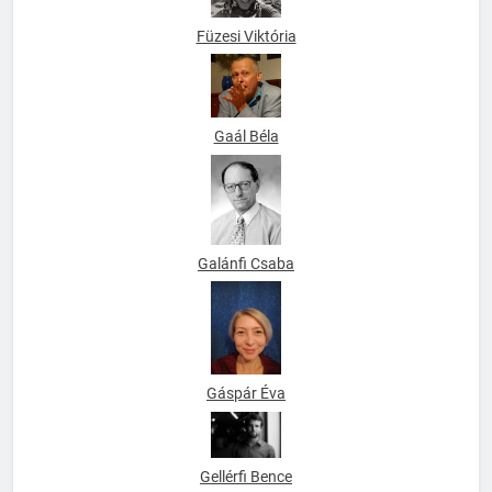
Füzesi Viktória
Gaál Béla
Galánfi Csaba
Gáspár Éva