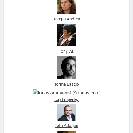
Tompa Andrea
Tony Wu
Torma László
torytimperley
Tóth Adorján