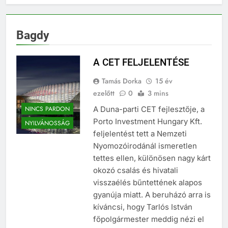
Bagdy
A CET FELJELENTÉSE
Tamás Dorka
15 év
ezelőtt
0
3 mins
NINCS PARDON
A Duna-parti CET fejlesztője, a
Porto Investment Hungary Kft.
NYILVÁNOSSÁG
feljelentést tett a Nemzeti
Nyomozóirodánál ismeretlen
tettes ellen, különösen nagy kárt
okozó csalás és hivatali
visszaélés bűntettének alapos
gyanúja miatt. A beruházó arra is
kíváncsi, hogy Tarlós István