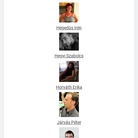
Háver-Varga Marianna
Hegedüs Irén
Hegyi Szabolcs
Horváth Erika
Járvás Péter