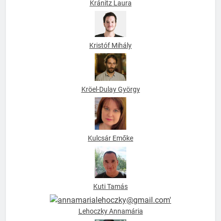
Kránitz Laura
Kristóf Mihály
Kröel-Dulay György
Kulcsár Emőke
Kuti Tamás
Lehoczky Annamária