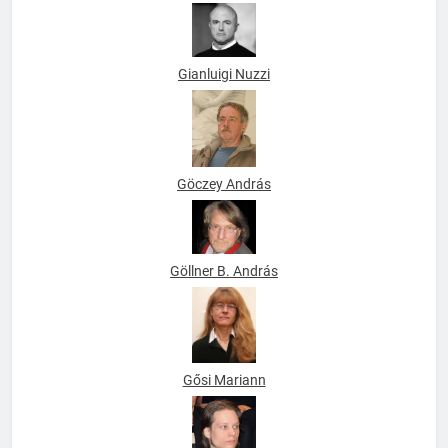
Gellérfi Bence
Gianluigi Nuzzi
Göczey András
Göllner B. András
Gősi Mariann