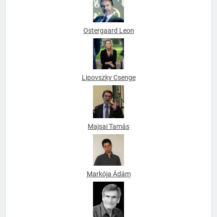
Ostergaard Leon
Lipovszky Csenge
Majsai Tamás
Markója Ádám