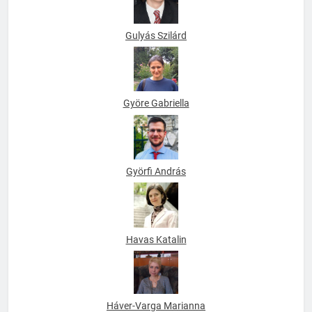
Gulyás Szilárd
Györe Gabriella
Györfi András
Havas Katalin