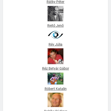
Rátky Péter
Rejtő Jenő
Rév Júlia
Réz Betyár Gábor
Róbert Katalin