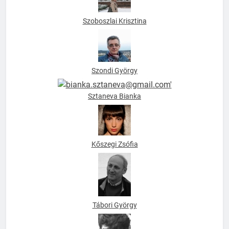
Szoboszlai Krisztina
Szondi György
Sztaneva Bianka
Kőszegi Zsófia
Tábori György