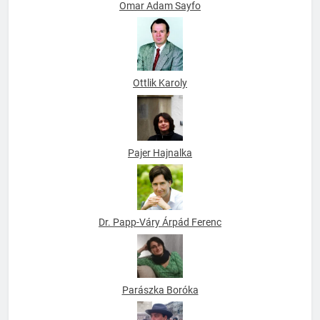
Omar Adam Sayfo
Ottlik Karoly
Pajer Hajnalka
Dr. Papp-Váry Árpád Ferenc
Parászka Boróka