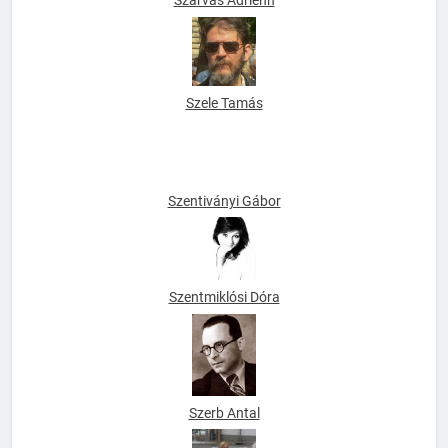
Szarvas Adrienn
Szele Tamás
Szentiványi Gábor
Szentmiklósi Dóra
Szerb Antal