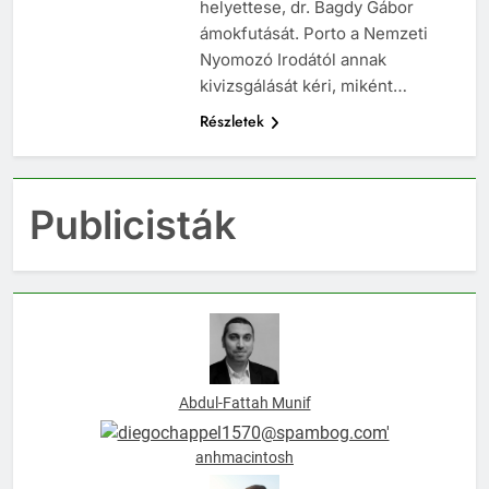
főpolgármester meddig nézi el
helyettese, dr. Bagdy Gábor
ámokfutását. Porto a Nemzeti
Nyomozó Irodától annak
kivizsgálását kéri, miként…
Részletek
Publicisták
Abdul-Fattah Munif
anhmacintosh