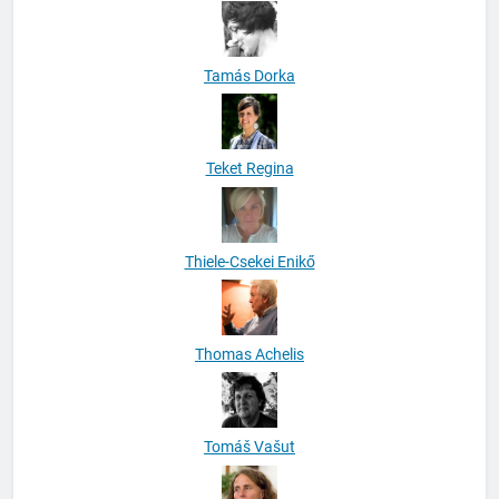
Tamás Dorka
Teket Regina
Thiele-Csekei Enikő
Thomas Achelis
Tomáš Vašut