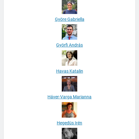
Györe Gabriella
Györfi András
Havas Katalin
Háver-Varga Marianna
Hegedüs Irén