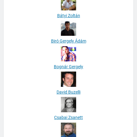
Bátyi Zoltán
Biró Gergely Ádám
Bognár Gergely
David Buzelli
Csabai Zsanett