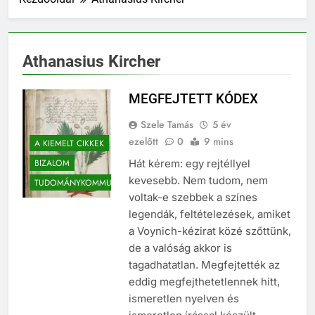
Athanasius Kircher
MEGFEJTETT KÓDEX
Szele Tamás
5 év
ezelőtt
0
9 mins
A KIEMELT CIKKEK
BIZALOM
Hát kérem: egy rejtéllyel
kevesebb. Nem tudom, nem
TUDOMÁNYKOMMUNIKÁCIÓ
voltak-e szebbek a színes
legendák, feltételezések, amiket
a Voynich-kézirat közé szőttünk,
de a valóság akkor is
tagadhatatlan. Megfejtették az
eddig megfejthetetlennek hitt,
ismeretlen nyelven és