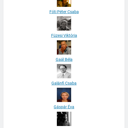
Fóti Péter Csaba
Füzesi Viktória
Gaál Béla
Galánfi Csaba
Gáspár Éva