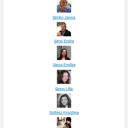
Simkó János
Simó Endre
Sipos Emőke
Sipos Lilla
Soltész Krisztina