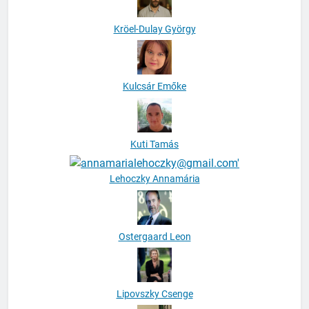
Kröel-Dulay György
Kulcsár Emőke
Kuti Tamás
Lehoczky Annamária
Ostergaard Leon
Lipovszky Csenge