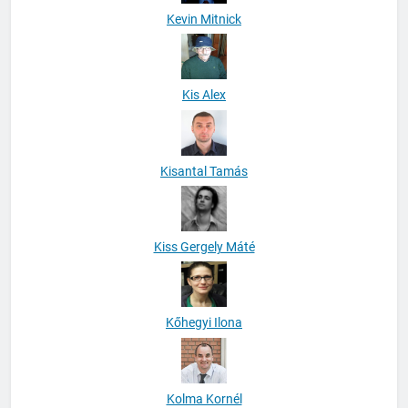
Kevin Mitnick
Kis Alex
Kisantal Tamás
Kiss Gergely Máté
Kőhegyi Ilona
Kolma Kornél