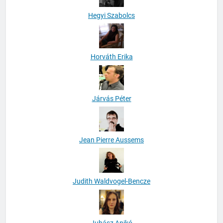
Hegyi Szabolcs
Horváth Erika
Járvás Péter
Jean Pierre Aussems
Judith Waldvogel-Bencze
Juhász Anikó