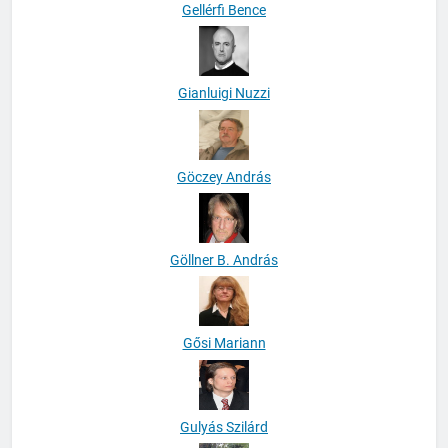
Gellérfi Bence
Gianluigi Nuzzi
Göczey András
Göllner B. András
Gősi Mariann
Gulyás Szilárd