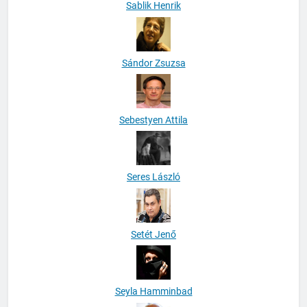
Sablik Henrik
Sándor Zsuzsa
Sebestyen Attila
Seres László
Setét Jenő
Seyla Hamminbad