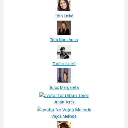
Tóth Enikő
Tóth Nóra Anna
Turóczi Ildikó
Turós Margaréta
Urbán Teréz
Vajda Melinda