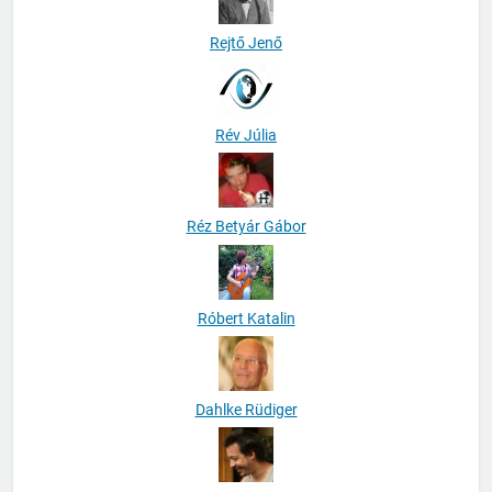
Rejtő Jenő
Rév Júlia
Réz Betyár Gábor
Róbert Katalin
Dahlke Rüdiger