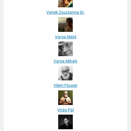
Vanek Zsuzsanna Dr.
Varga Máté
Varga Mihály
Vilem Flusser
Virág Pál