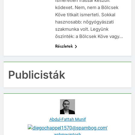
ismeretlen írással készült
kódexet. Nem, nem a Bölcsek
Köve titkait ismerteti. Sokkal
hasznosabb: nőgyógyászati
szakmunka volt. Legyünk
őszinték: a Bölcsek Köve vagy…
Részletek
Publicisták
Abdul-Fattah Munif
anhmacintosh