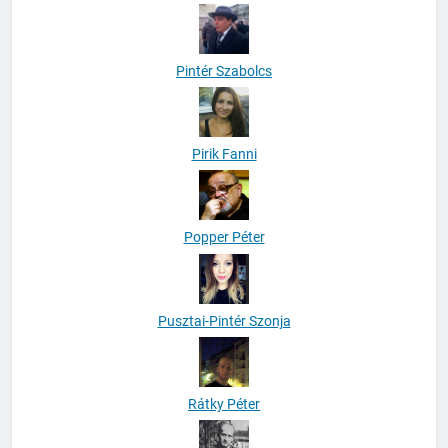
Pintér Szabolcs
Pirik Fanni
Popper Péter
Pusztai-Pintér Szonja
Rátky Péter