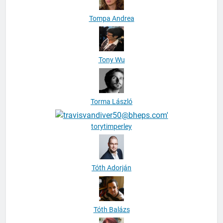
Tompa Andrea
Tony Wu
Torma László
torytimperley
Tóth Adorján
Tóth Balázs