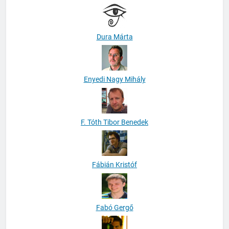
Dura Márta
Enyedi Nagy Mihály
F. Tóth Tibor Benedek
Fábián Kristóf
Fabó Gergő