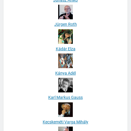
Jürgen Roth
Kádár Elza
Kánya Adél
Karl Markus Gauss
Kecskeméti Varga Mihály