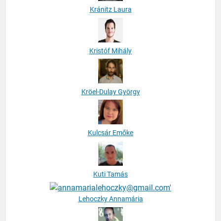
Kránitz Laura
Kristóf Mihály
Kröel-Dulay György
Kulcsár Emőke
Kuti Tamás
Lehoczky Annamária