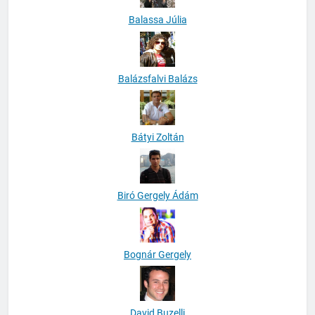
Balassa Júlia
Balázsfalvi Balázs
Bátyi Zoltán
Biró Gergely Ádám
Bognár Gergely
David Buzelli