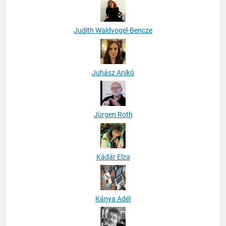
Judith Waldvogel-Bencze
Juhász Anikó
Jürgen Roth
Kádár Elza
Kánya Adél