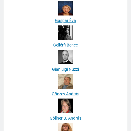
Gáspár Éva
Gellérfi Bence
Gianluigi Nuzzi
Göczey András
Göllner B. András