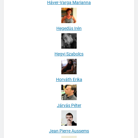
Háver-Varga Marianna
Hegedüs Irén
Hegyi Szabolcs
Horváth Erika
Járvás Péter
Jean Pierre Aussems