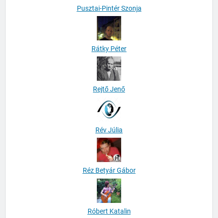
Pusztai-Pintér Szonja
Rátky Péter
Rejtő Jenő
Rév Júlia
Réz Betyár Gábor
Róbert Katalin