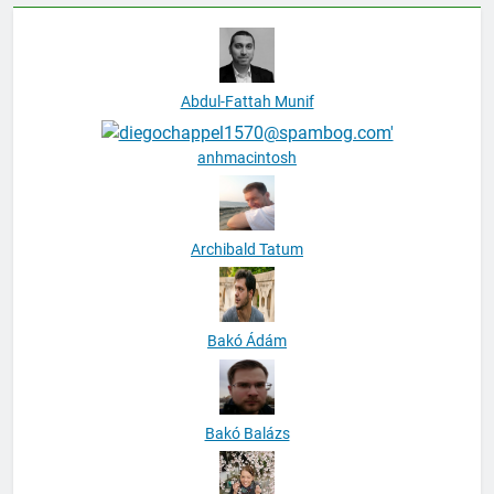
Abdul-Fattah Munif
anhmacintosh
Archibald Tatum
Bakó Ádám
Bakó Balázs