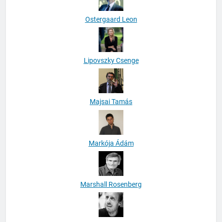
Ostergaard Leon
Lipovszky Csenge
Majsai Tamás
Markója Ádám
Marshall Rosenberg