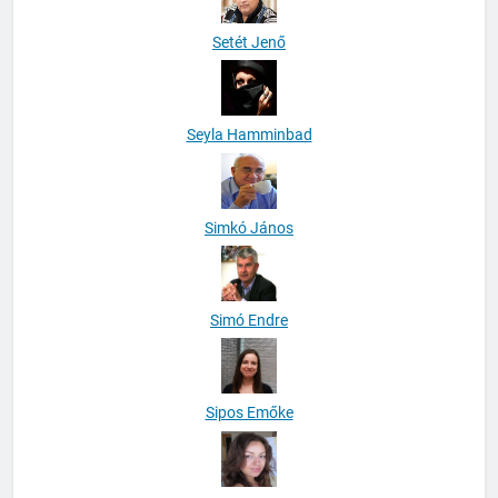
Setét Jenő
Seyla Hamminbad
Simkó János
Simó Endre
Sipos Emőke