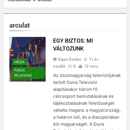
arculat
EGY BIZTOS: MI
VÁLTOZUNK
Sipos Emőke
11 év
MÉDIA
ezelőtt
0
12 mins
PUBLIC
Az összmagyarság televíziójának
RELATIONS
tartott Duna Televízió
alapításakor három fő
célcsoport bemutatásának és
tájékoztatásának felelősségét
vállalta magára: a magyarországi,
a határon túli, és a diaszpórában
élő magyarságét. A Duna