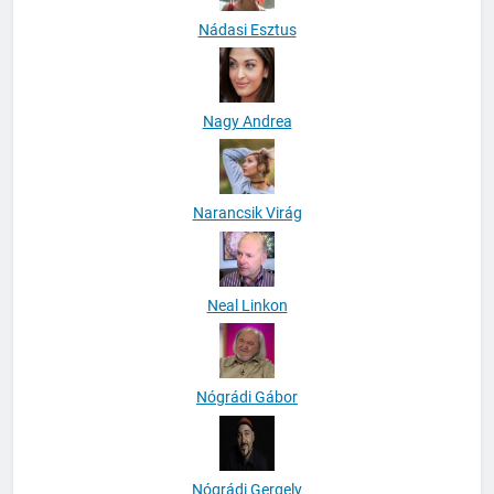
Nádasi Esztus
Nagy Andrea
Narancsik Virág
Neal Linkon
Nógrádi Gábor
Nógrádi Gergely