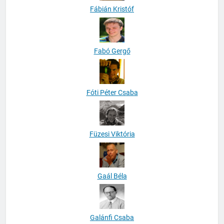
Fábián Kristóf
Fabó Gergő
Fóti Péter Csaba
Füzesi Viktória
Gaál Béla
Galánfi Csaba