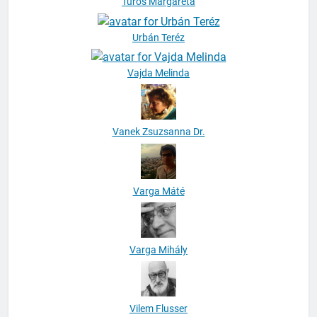
Turós Margaréta
Urbán Teréz
Vajda Melinda
Vanek Zsuzsanna Dr.
Varga Máté
Varga Mihály
Vilem Flusser