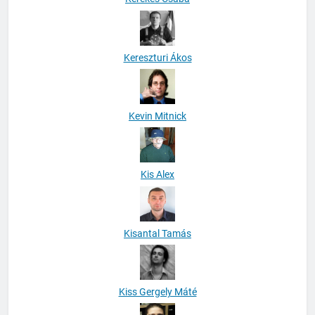
Kereszturi Ákos
Kevin Mitnick
Kis Alex
Kisantal Tamás
Kiss Gergely Máté