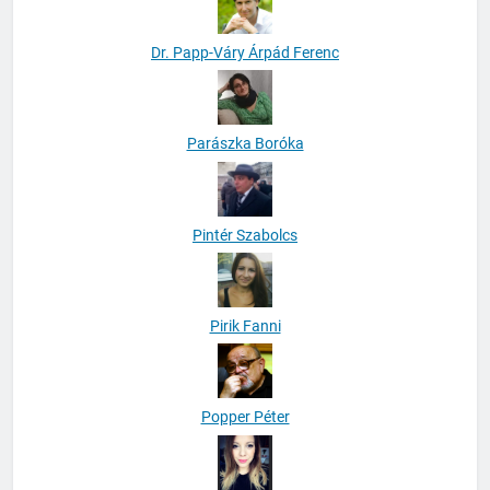
Dr. Papp-Váry Árpád Ferenc
Parászka Boróka
Pintér Szabolcs
Pirik Fanni
Popper Péter