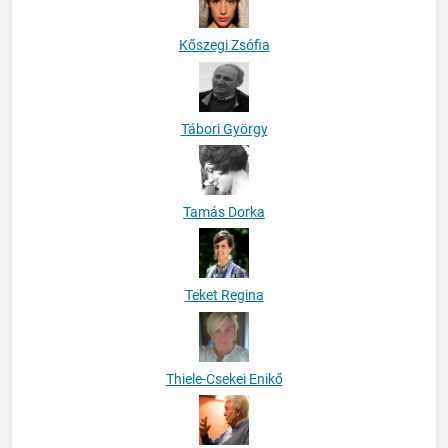
Kőszegi Zsófia
Tábori György
Tamás Dorka
Teket Regina
Thiele-Csekei Enikő