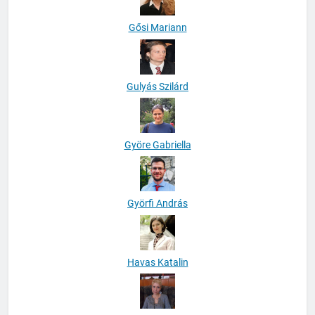
Gősi Mariann
Gulyás Szilárd
Györe Gabriella
Györfi András
Havas Katalin