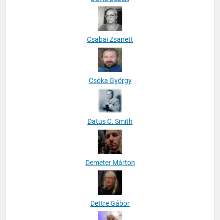
Csabai Zsanett
Csóka György
Datus C. Smith
Demeter Márton
Dettre Gábor