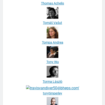
Thomas Achelis
Tomáš Vašut
Tompa Andrea
Tony Wu
Torma László
torytimperley