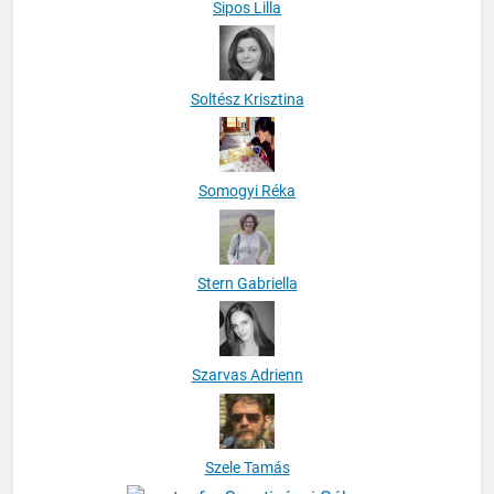
Sipos Lilla
Soltész Krisztina
Somogyi Réka
Stern Gabriella
Szarvas Adrienn
Szele Tamás