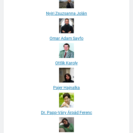
Nyiri Zsuzsanna Jolán
Omar Adam Sayfo
Ottlik Karoly
Pajer Hajnalka
Dr. Papp-Váry Árpád Ferenc