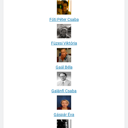
Fóti Péter Csaba
Füzesi Viktória
Gaál Béla
Galánfi Csaba
Gáspár Éva