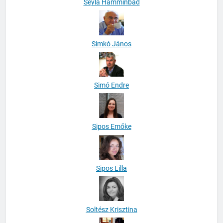
Seyla Hamminbad
Simkó János
Simó Endre
Sipos Emőke
Sipos Lilla
Soltész Krisztina