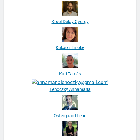
Kröel-Dulay György
Kulcsár Emőke
Kuti Tamás
Lehoczky Annamária
Ostergaard Leon