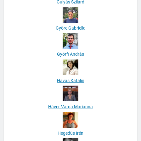
Gulyás Szilárd
Györe Gabriella
Györfi András
Havas Katalin
Háver-Varga Marianna
Hegedüs Irén