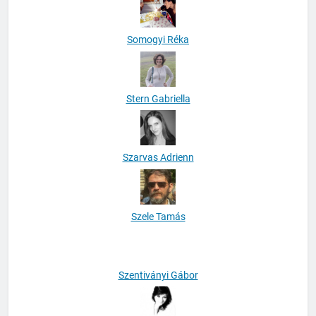
Somogyi Réka
Stern Gabriella
Szarvas Adrienn
Szele Tamás
Szentiványi Gábor
Szentmiklósi Dóra