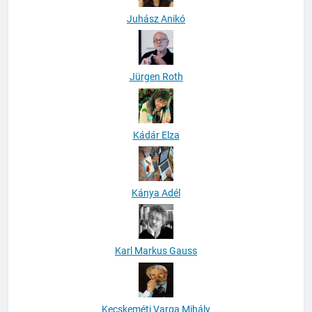
Juhász Anikó
Jürgen Roth
Kádár Elza
Kánya Adél
Karl Markus Gauss
Kecskeméti Varga Mihály