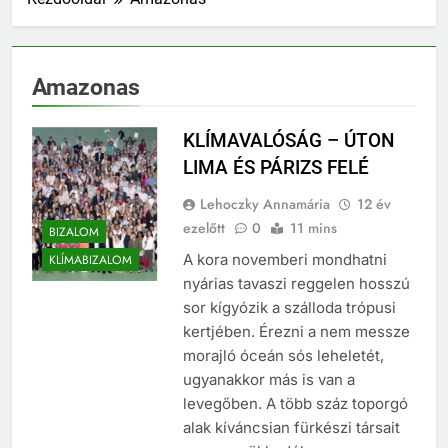
Amazonas
KLÍMAVALÓSÁG – ÚTON
LIMA ÉS PÁRIZS FELÉ
Lehoczky Annamária
12 év
ezelőtt
0
11 mins
BIZALOM
A kora novemberi mondhatni
KLÍMABIZALOM
nyárias tavaszi reggelen hosszú
sor kígyózik a szálloda trópusi
kertjében. Érezni a nem messze
morajló óceán sós leheletét,
ugyanakkor más is van a
levegőben. A több száz toporgó
alak kíváncsian fürkészi társait