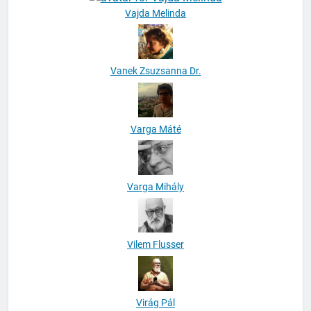
Vanek Zsuzsanna Dr.
Varga Máté
Varga Mihály
Vilem Flusser
Virág Pál