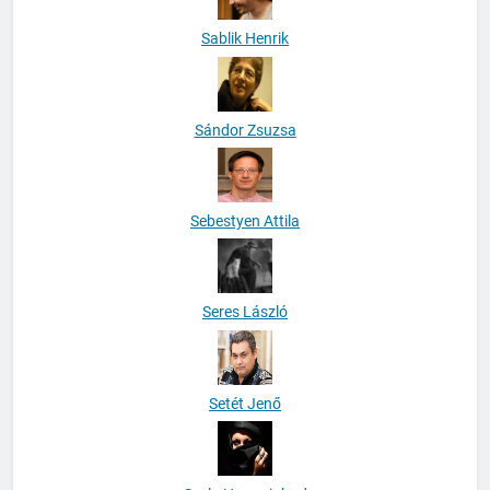
Sablik Henrik
Sándor Zsuzsa
Sebestyen Attila
Seres László
Setét Jenő