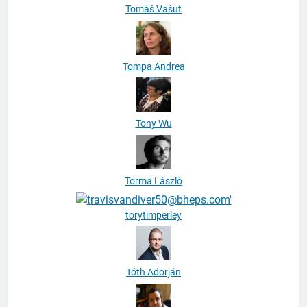
Tompa Andrea
Tony Wu
Torma László
torytimperley
Tóth Adorján
Tóth Balázs