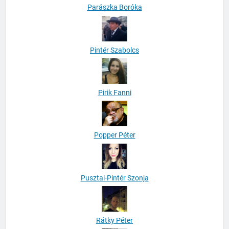
Parászka Boróka
Pintér Szabolcs
Pirik Fanni
Popper Péter
Pusztai-Pintér Szonja
Rátky Péter