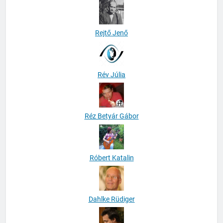
Rejtő Jenő
Rév Júlia
Réz Betyár Gábor
Róbert Katalin
Dahlke Rüdiger