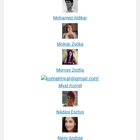
Mohamed Aldikar
Molnár Zsóka
Morvay Zsófia
Myat Kornél
Nádasi Esztus
Nagy Andrea