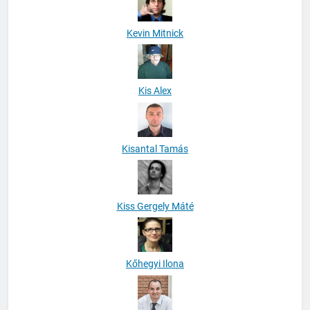
Kevin Mitnick
Kis Alex
Kisantal Tamás
Kiss Gergely Máté
Kőhegyi Ilona