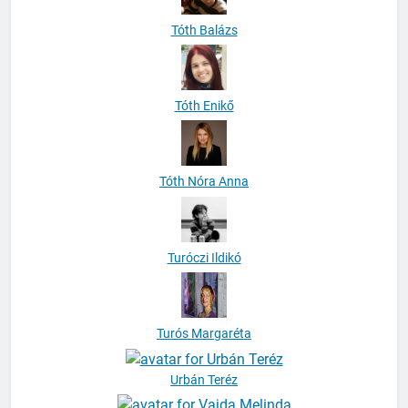
Tóth Enikő
Tóth Nóra Anna
Turóczi Ildikó
Turós Margaréta
Urbán Teréz
Vajda Melinda