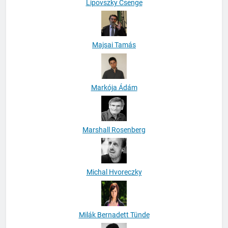
Lipovszky Csenge
Majsai Tamás
Markója Ádám
Marshall Rosenberg
Michal Hvoreczky
Milák Bernadett Tünde