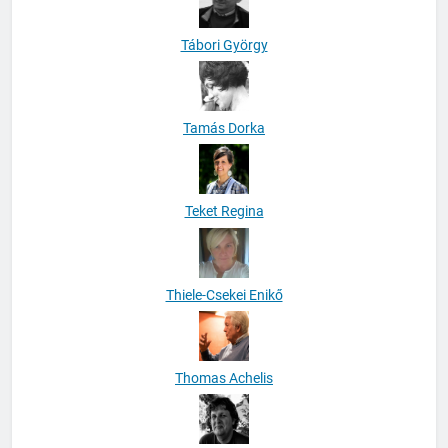
Tábori György
Tamás Dorka
Teket Regina
Thiele-Csekei Enikő
Thomas Achelis
Tomáš Vašut