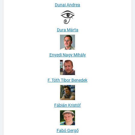
Dunai Andrea
Dura Márta
Enyedi Nagy Mihály
F. Tóth Tibor Benedek
Fábián Kristóf
Fabó Gergő