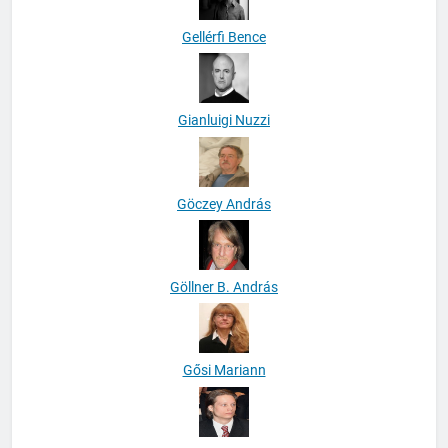
Gellérfi Bence
Gianluigi Nuzzi
Göczey András
Göllner B. András
Gősi Mariann