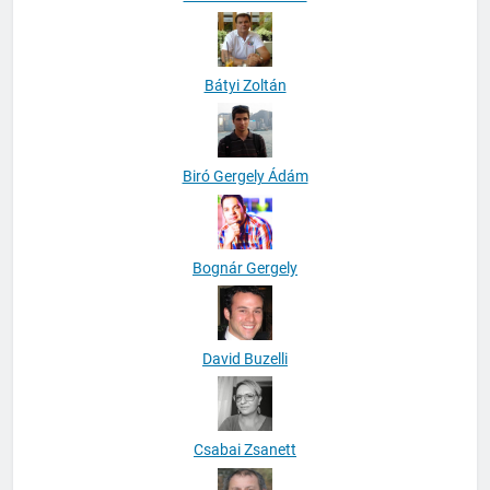
Bátyi Zoltán
Biró Gergely Ádám
Bognár Gergely
David Buzelli
Csabai Zsanett