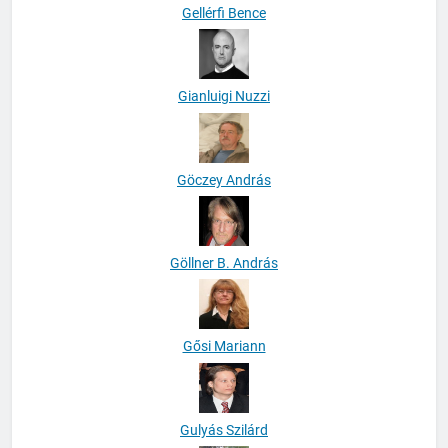
Gellérfi Bence
Gianluigi Nuzzi
Göczey András
Göllner B. András
Gősi Mariann
Gulyás Szilárd