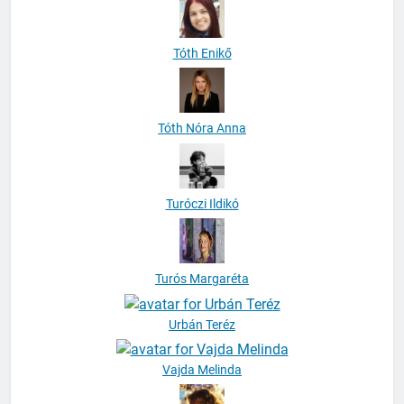
Tóth Enikő
Tóth Nóra Anna
Turóczi Ildikó
Turós Margaréta
Urbán Teréz
Vajda Melinda