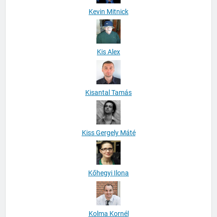
Kevin Mitnick
Kis Alex
Kisantal Tamás
Kiss Gergely Máté
Kőhegyi Ilona
Kolma Kornél