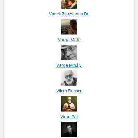
Vanek Zsuzsanna Dr.
Varga Máté
Varga Mihály
Vilem Flusser
Virág Pál