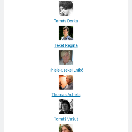
Tamás Dorka
Teket Regina
Thiele-Csekei Enikő
Thomas Achelis
Tomáš Vašut