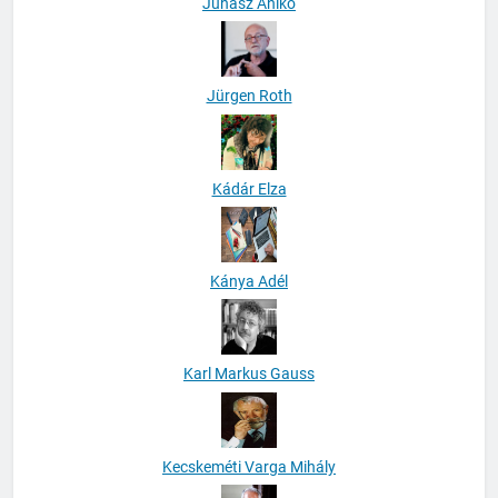
Juhász Anikó
Jürgen Roth
Kádár Elza
Kánya Adél
Karl Markus Gauss
Kecskeméti Varga Mihály