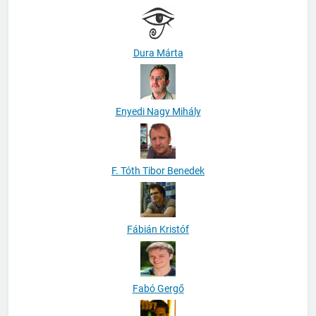
Dura Márta
Enyedi Nagy Mihály
F. Tóth Tibor Benedek
Fábián Kristóf
Fabó Gergő