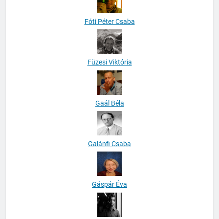
Fóti Péter Csaba
Füzesi Viktória
Gaál Béla
Galánfi Csaba
Gáspár Éva