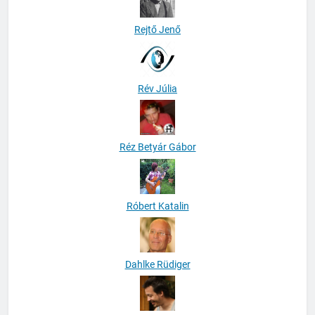
Rejtő Jenő
Rév Júlia
Réz Betyár Gábor
Róbert Katalin
Dahlke Rüdiger