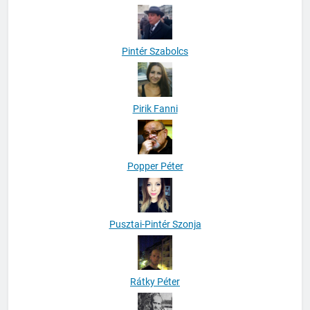
Pintér Szabolcs
Pirik Fanni
Popper Péter
Pusztai-Pintér Szonja
Rátky Péter