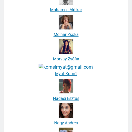
Mohamed Aldikar
Molnár Zsóka
Morvay Zsófia
Myat Kornél
Nádasi Esztus
Nagy Andrea