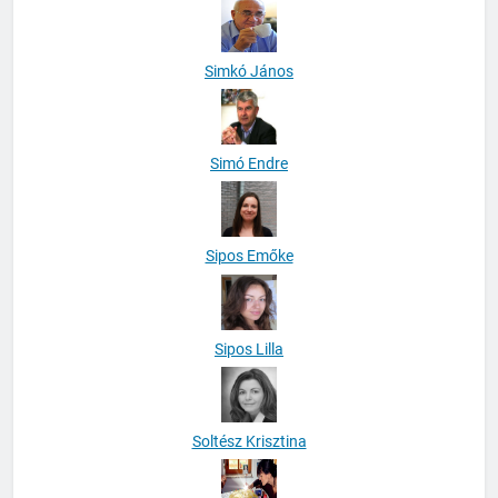
Simkó János
Simó Endre
Sipos Emőke
Sipos Lilla
Soltész Krisztina