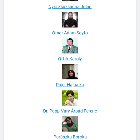
Nyiri Zsuzsanna Jolán
Omar Adam Sayfo
Ottlik Karoly
Pajer Hajnalka
Dr. Papp-Váry Árpád Ferenc
Parászka Boróka