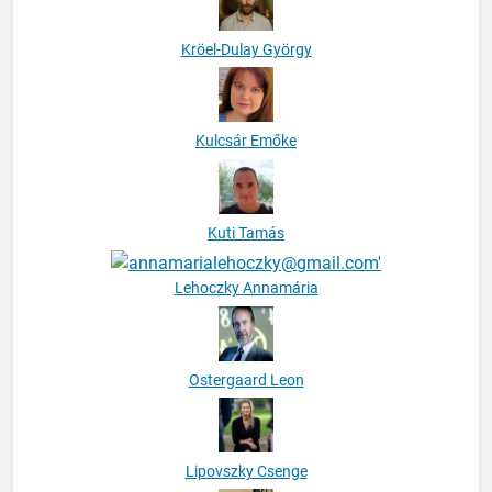
Kröel-Dulay György
Kulcsár Emőke
Kuti Tamás
Lehoczky Annamária
Ostergaard Leon
Lipovszky Csenge