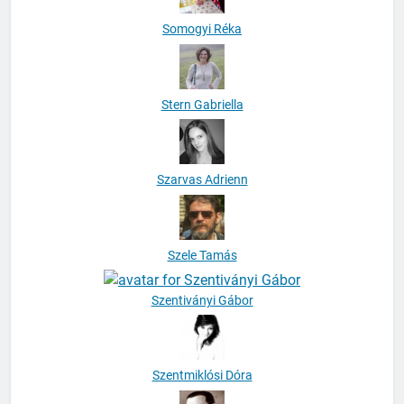
Somogyi Réka
Stern Gabriella
Szarvas Adrienn
Szele Tamás
Szentiványi Gábor
Szentmiklósi Dóra