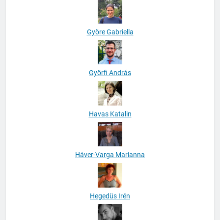
Györe Gabriella
Györfi András
Havas Katalin
Háver-Varga Marianna
Hegedüs Irén