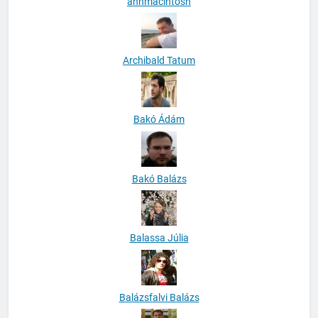
anhmacintosh
Archibald Tatum
Bakó Ádám
Bakó Balázs
Balassa Júlia
Balázsfalvi Balázs