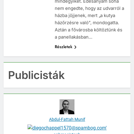
mindegyiket. Édesanyám soha
nem engedte, hogy az udvarról a
házba jöjjenek, mert „a kutya
házőrzésre való”, mondogatta.
Aztán a fővárosba költöztünk és
a panellakásban…
Részletek
Publicisták
Abdul-Fattah Munif