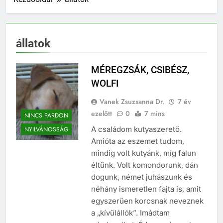
állatok
MÉREGZSÁK, CSIBÉSZ,
WOLFI
Vanek Zsuzsanna Dr.
7 év
ezelőtt
0
7 mins
NINCS PARDON
A családom kutyaszerető.
NYILVÁNOSSÁG
Amióta az eszemet tudom,
mindig volt kutyánk, míg falun
éltünk. Volt komondorunk, dán
dogunk, német juhászunk és
néhány ismeretlen fajta is, amit
egyszerűen korcsnak neveznek
a „kívülállók”. Imádtam