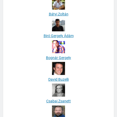
Bátyi Zoltán
Biró Gergely Ádám
Bognár Gergely
David Buzelli
Csabai Zsanett