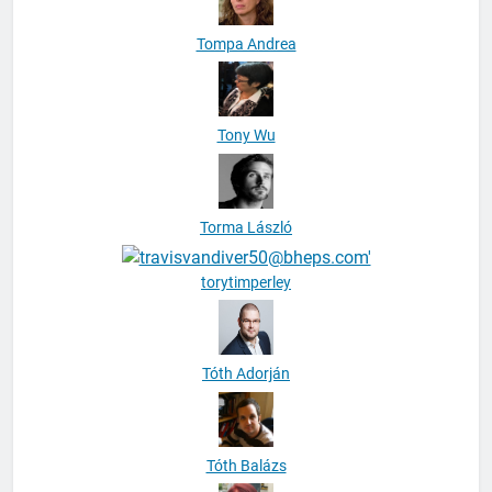
Tompa Andrea
Tony Wu
Torma László
torytimperley
Tóth Adorján
Tóth Balázs