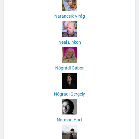
Narancsik Virág
Neal Linkon
Nógrádi Gábor
Nógrádi Gergely
Norman Hart