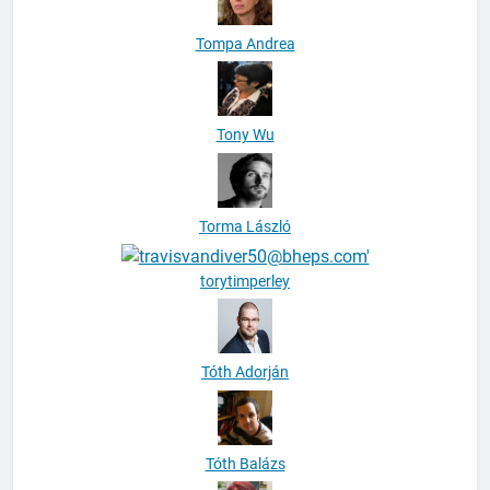
Tompa Andrea
Tony Wu
Torma László
torytimperley
Tóth Adorján
Tóth Balázs