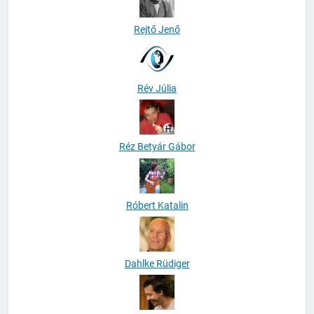
Rejtő Jenő
Rév Júlia
Réz Betyár Gábor
Róbert Katalin
Dahlke Rüdiger