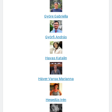
Györe Gabriella
Györfi András
Havas Katalin
Háver-Varga Marianna
Hegedüs Irén