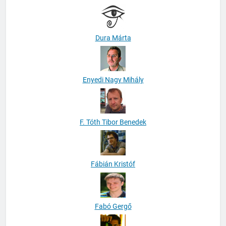
Dura Márta
Enyedi Nagy Mihály
F. Tóth Tibor Benedek
Fábián Kristóf
Fabó Gergő