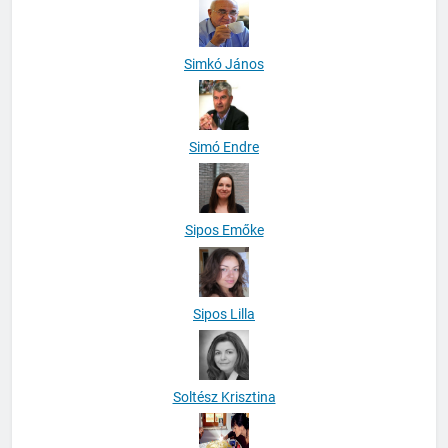
Simkó János
Simó Endre
Sipos Emőke
Sipos Lilla
Soltész Krisztina