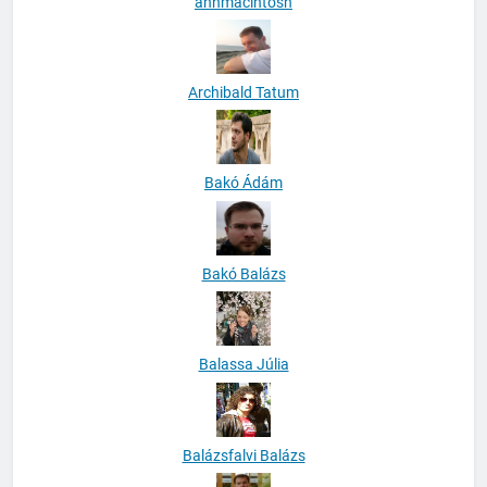
anhmacintosh
Archibald Tatum
Bakó Ádám
Bakó Balázs
Balassa Júlia
Balázsfalvi Balázs