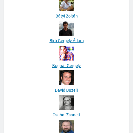
Bátyi Zoltán
Biró Gergely Ádám
Bognár Gergely
David Buzelli
Csabai Zsanett