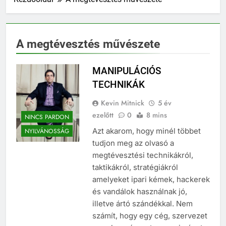
A megtévesztés művészete
MANIPULÁCIÓS
TECHNIKÁK
Kevin Mitnick
5 év
ezelőtt
0
8 mins
NINCS PARDON
Azt akarom, hogy minél többet
NYILVÁNOSSÁG
tudjon meg az olvasó a
megtévesztési technikákról,
taktikákról, stratégiákról
amelyeket ipari kémek, hackerek
és vandálok használnak jó,
illetve ártó szándékkal. Nem
számít, hogy egy cég, szervezet