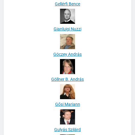
Gellérfi Bence
Gianluigi Nuzzi
Göczey András
Göllner B. András
Gősi Mariann
Gulyás Szilárd