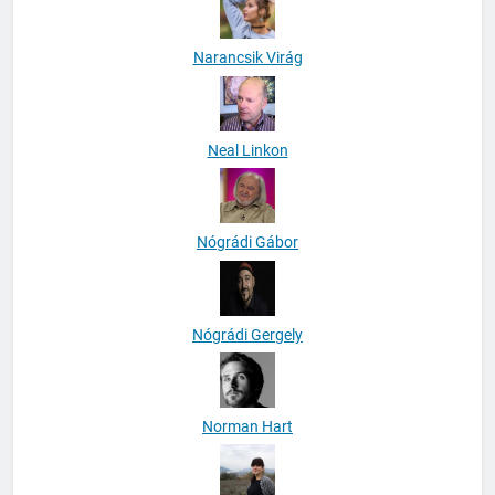
Narancsik Virág
Neal Linkon
Nógrádi Gábor
Nógrádi Gergely
Norman Hart