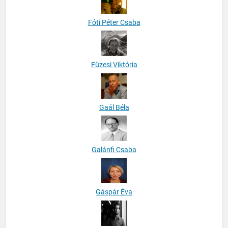
Fóti Péter Csaba
Füzesi Viktória
Gaál Béla
Galánfi Csaba
Gáspár Éva