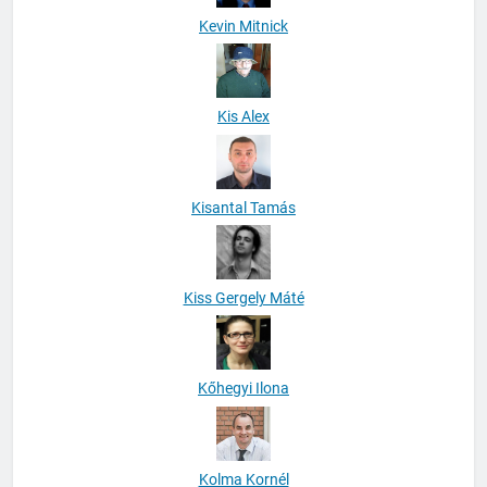
Kevin Mitnick
Kis Alex
Kisantal Tamás
Kiss Gergely Máté
Kőhegyi Ilona
Kolma Kornél