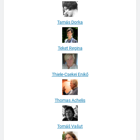
Tamás Dorka
Teket Regina
Thiele-Csekei Enikő
Thomas Achelis
Tomáš Vašut