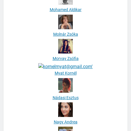
Mohamed Aldikar
Molnár Zsóka
Morvay Zsófia
Myat Kornél
Nádasi Esztus
Nagy Andrea