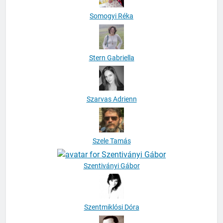
Somogyi Réka
Stern Gabriella
Szarvas Adrienn
Szele Tamás
Szentiványi Gábor
Szentmiklósi Dóra