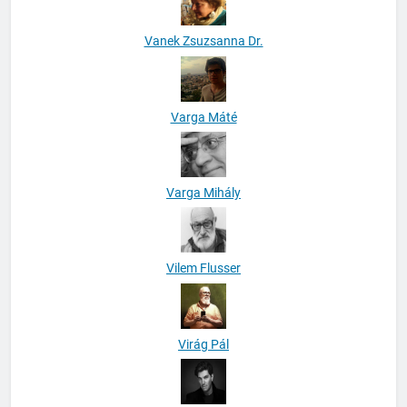
Vanek Zsuzsanna Dr.
Varga Máté
Varga Mihály
Vilem Flusser
Virág Pál