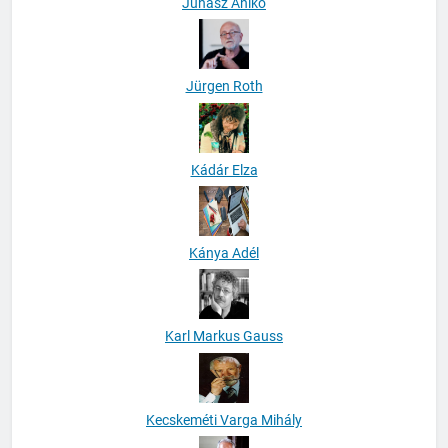
Juhász Anikó
Jürgen Roth
Kádár Elza
Kánya Adél
Karl Markus Gauss
Kecskeméti Varga Mihály