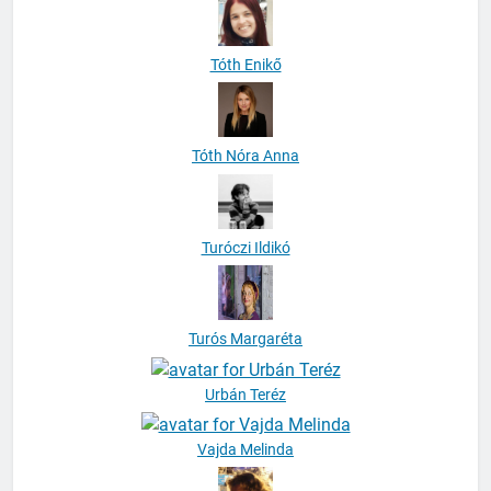
Tóth Enikő
Tóth Nóra Anna
Turóczi Ildikó
Turós Margaréta
Urbán Teréz
Vajda Melinda