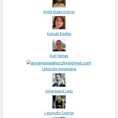
Kröel-Dulay György
Kulcsár Emőke
Kuti Tamás
Lehoczky Annamária
Ostergaard Leon
Lipovszky Csenge