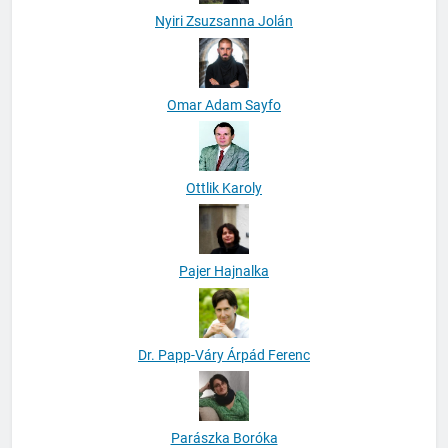
Nyiri Zsuzsanna Jolán
Omar Adam Sayfo
Ottlik Karoly
Pajer Hajnalka
Dr. Papp-Váry Árpád Ferenc
Parászka Boróka