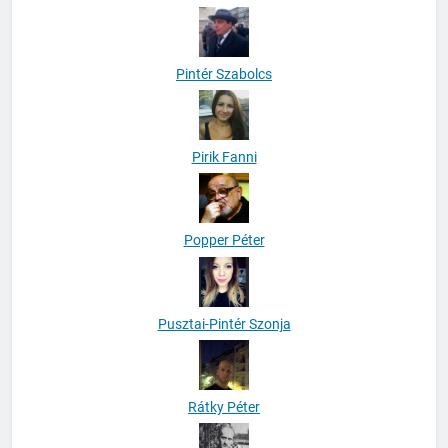
Pintér Szabolcs
Pirik Fanni
Popper Péter
Pusztai-Pintér Szonja
Rátky Péter