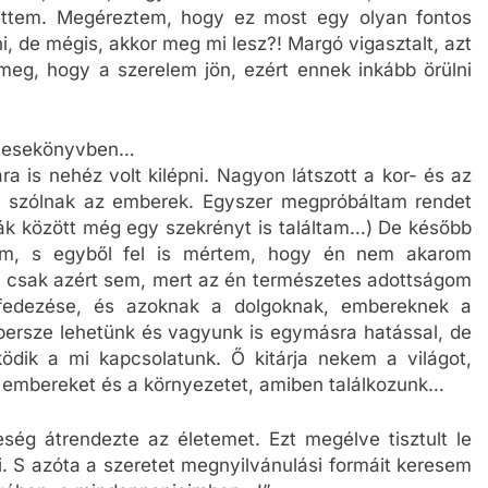
rettem. Megéreztem, hogy ez most egy olyan fontos
i, de mégis, akkor meg mi lesz?! Margó vigasztalt, azt
meg, hogy a szerelem jön, ezért ennek inkább örülni
 mesekönyvben…
ra is nehéz volt kilépni. Nagyon látszott a kor- és az
it szólnak az emberek. Egyszer megpróbáltam rendet
hák között még egy szekrényt is találtam…) De később
tam, s egyből fel is mértem, hogy én nem akarom
ár csak azért sem, mert az én természetes adottságom
fedezése, és azoknak a dolgoknak, embereknek a
 persze lehetünk és vagyunk is egymásra hatással, de
dik a mi kapcsolatunk. Ő kitárja nekem a világot,
z embereket és a környezetet, amiben találkozunk…
g átrendezte az életemet. Ezt megélve tisztult le
. S azóta a szeretet megnyilvánulási formáit keresem