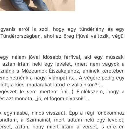
gyanis arról is szól, hogy egy tündérlány és egy
ndérországban, ahol az öreg ifjúvá változik, végül
gy nálam jóval idősebb férfival, aki egy műszaki
 aztán írtam neki egy levelet, (mert nem vagyok a
oznánk a Múzeumok Éjszakájához, aminek keretében
emelhetnénk a nagy ívlámpát is… A végére pedig egy
ött, a kicsi madarakat látod-e vállainkon?”…
 egészet le sem mertem írni…) Emlékszem, hogy a
és azt mondta, „jó, el fogom olvasni!”…
k egymásba, nincs visszaút. Épp a régi főnökömhöz
ndtam, a Szirmainál, mert adtam neki egy levelet,
rset, aztán, hogy miért írtam a verset, s erre én