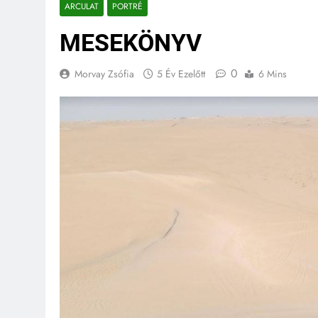
ARCULAT
PORTRÉ
MESEKÖNYV
0
Morvay Zsófia
5 Év Ezelőtt
6 Mins