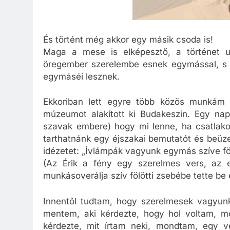
És történt még akkor egy másik csoda is!
Maga a mese is elképesztő, a történet u
öregember szerelembe esnek egymással, s Tü
egymáséi lesznek.
Ekkoriban lett egyre több közös munkám e
múzeumot alakított ki Budakeszin. Egy nap
szavak embere) hogy mi lenne, ha csatlak
tarthatnánk egy éjszakai bemutatót és beüz
idézetet: „Ívlámpák vagyunk egymás szíve föl
(Az Érik a fény egy szerelmes vers, az
munkásoverálja szív fölötti zsebébe tette be 
Innentől tudtam, hogy szerelmesek vagyun
mentem, aki kérdezte, hogy hol voltam, mo
kérdezte, mit írtam neki, mondtam, egy ve