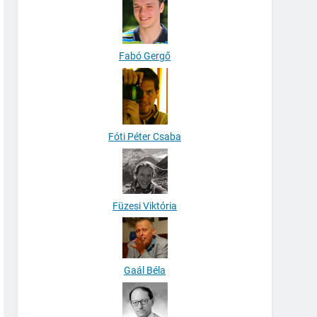
Fabó Gergő
Fóti Péter Csaba
Füzesi Viktória
Gaál Béla