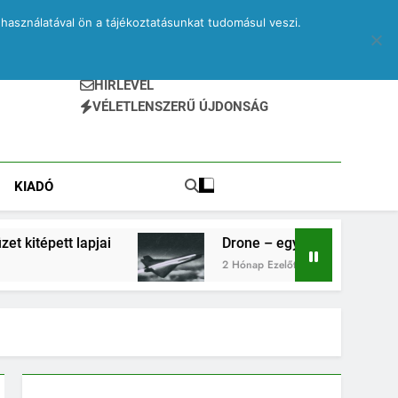
használatával ön a tájékoztatásunkat tudomásul veszi.
HÍRLEVÉL
VÉLETLENSZERŰ ÚJDONSÁG
KIADÓ
Drone – egy elveszett jegyzetfüzet kitépett lap
2 Hónap Ezelőtt