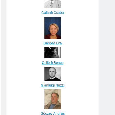
Galánfi Csaba
Gáspár Éva
Gellérfi Bence
Gianluigi Nuzzi
Göczey András