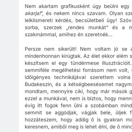
Nem akartam grafikusként úgy beülni egy 
akarja!
”, és nekem nincs szavam. Olyan sze
lelkiismereti kérdés, becsületbeli ügy! Sz
sorba, szerzek „rendes munkát” és a 
szakmámmal, amihez én szeretnék…
Persze nem sikerült! Nem voltam jó se ár
mindenhonnan kirúgtak. Az élet ekkor elém 
készítsem el egy tündérmese illusztráció
semmiféle megélhetési forrásom nem volt, é
időigényes technikájával szerettem voln
Budakeszin, és a kétségbeesésemet nagym
mondtam, mennyire ciki, hogy már mások gy
ezzel a munkával, nem is biztos, hogy menn
évig itt fogok fenn ülni a szobámban minde
semmit se aggódjak, vágjak bele, üljek 
hozzáteszem, hogy addig ő is gyakran mo
keresnem, amiből meg is lehet élni, de ő mindig