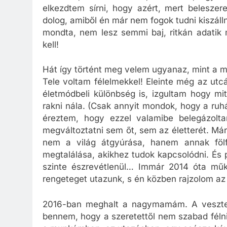
elkezdtem sírni, hogy azért, mert belesze
dolog, amiből én már nem fogok tudni kiszálln
mondta, nem lesz semmi baj, ritkán adatik 
kell!
Hát így történt meg velem ugyanaz, mint a
Tele voltam félelmekkel! Eleinte még az utcá
életmódbeli különbség is, izgultam hogy m
rakni nála. (Csak annyit mondok, hogy a ru
éreztem, hogy ezzel valamibe belegázol
megváltoztatni sem őt, sem az életterét. M
nem a világ átgyúrása, hanem annak föl
megtalálása, akikhez tudok kapcsolódni. És
szinte észrevétlenül… Immár 2014 óta műkö
rengeteget utazunk, s én közben rajzolom a
2016-ban meghalt a nagymamám. A vesztesé
bennem, hogy a szeretettől nem szabad félni