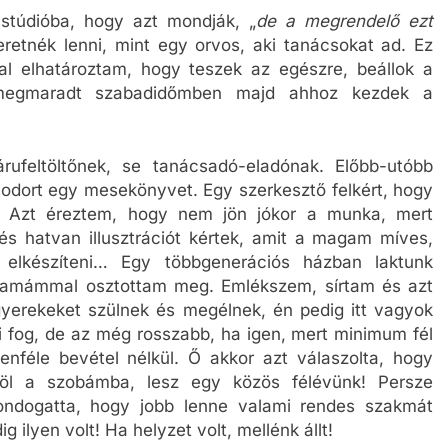
stúdióba, hogy azt mondják, „
de a megrendelő ezt
retnék lenni, mint egy orvos, aki tanácsokat ad. Ez
óval elhatároztam, hogy teszek az egészre, beállok a
megmaradt szabadidőmben majd ahhoz kezdek a
ufeltöltőnek, se tanácsadó-eladónak. Előbb-utóbb
sodort egy mesekönyvet. Egy szerkesztő felkért, hogy
it. Azt éreztem, hogy nem jön jókor a munka, mert
s hatvan illusztrációt kértek, amit a magam míves,
a elkészíteni… Egy többgenerációs házban laktunk
amámmal osztottam meg. Emlékszem, sírtam és azt
erekeket szülnek és megélnek, én pedig itt vagyok
i fog, de az még rosszabb, ha igen, mert minimum fél
nféle bevétel nélkül. Ő akkor azt válaszolta, hogy
föl a szobámba, lesz egy közös félévünk! Persze
ndogatta, hogy jobb lenne valami rendes szakmát
 ilyen volt! Ha helyzet volt, mellénk állt!