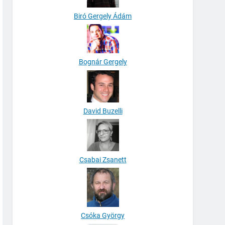
Biró Gergely Ádám
Bognár Gergely
David Buzelli
Csabai Zsanett
Csóka György