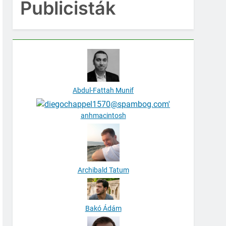
Publicisták
Abdul-Fattah Munif
anhmacintosh
Archibald Tatum
Bakó Ádám