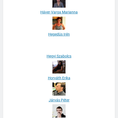
Háver-Varga Marianna
Hegedüs Irén
Hegyi Szabolcs
Horváth Erika
Járvás Péter