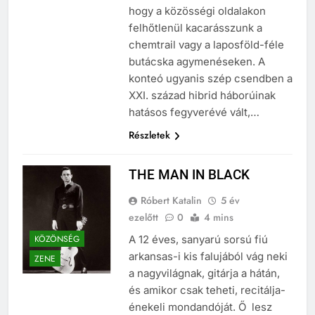
frenetikus tréfa, alkalom arra,
hogy a közösségi oldalakon
felhőtlenül kacarásszunk a
chemtrail vagy a laposföld-féle
butácska agymenéseken. A
konteó ugyanis szép csendben a
XXI. század hibrid háborúinak
hatásos fegyverévé vált,…
Részletek
THE MAN IN BLACK
Róbert Katalin
5 év
ezelőtt
0
4 mins
KÖZÖNSÉG
A 12 éves, sanyarú sorsú fiú
arkansas-i kis falujából vág neki
ZENE
a nagyvilágnak, gitárja a hátán,
és amikor csak teheti, recitálja-