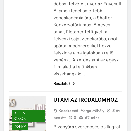
út variációiról. Andrew, a fiatal
dobos, felvételt nyer az Egyesült
Államok legelismertebb
zeneakadémiájára, a Shaffer
Konzervatóriumba. A neves
tanár, Fletcher felfigyel rá,
felveszi saját zenekarába, ahol
spártai módszerekkel hozza
felszínre a hallgatókban rejlő
zenészt. A kérdés ami az egész
film alatt a fejünkben
visszhangzik:…
Részletek
UTAM AZ IRODALOMHOZ
Kecskeméti Varga Mihály
5 év
A KIEMELT
ezelőtt
0
67 mins
CIKKEK