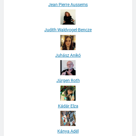
Jean Pierre Aussems
Judith Waldvogel-Bencze
Juhász Anikó
Jürgen Roth
Kádár Elza