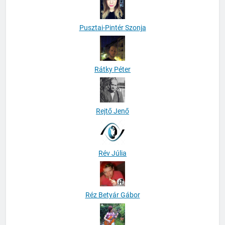
Pusztai-Pintér Szonja
Rátky Péter
Rejtő Jenő
Rév Júlia
Réz Betyár Gábor