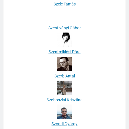
Szele Tamás
Szentiványi Gábor
Szentmiklósi Dóra
Szerb Antal
Szoboszlai Krisztina