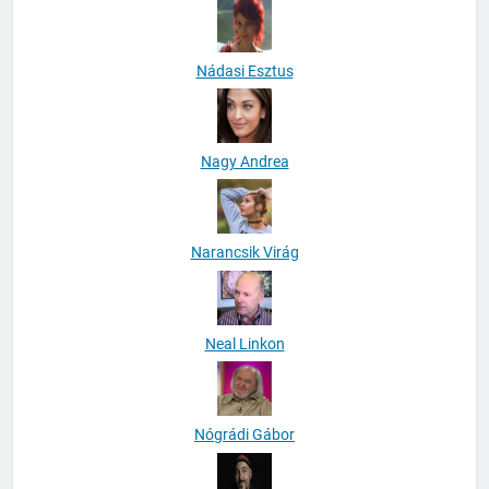
Nádasi Esztus
Nagy Andrea
Narancsik Virág
Neal Linkon
Nógrádi Gábor