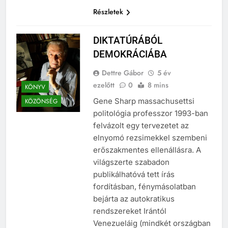
Universität für Musik und…
Részletek
DIKTATÚRÁBÓL
DEMOKRÁCIÁBA
Dettre Gábor
5 év
ezelőtt
0
8 mins
KÖNYV
Gene Sharp massachusettsi
KÖZÖNSÉG
politológia professzor 1993-ban
felvázolt egy tervezetet az
elnyomó rezsimekkel szembeni
erőszakmentes ellenállásra. A
világszerte szabadon
publikálhatóvá tett írás
fordításban, fénymásolatban
bejárta az autokratikus
rendszereket Irántól