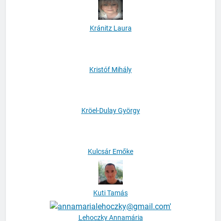
Kránitz Laura
Kristóf Mihály
Kröel-Dulay György
Kulcsár Emőke
Kuti Tamás