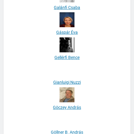
Galánfi Csaba
Gáspár Éva
Gellérfi Bence
Gianluigi Nuzzi
Göczey András