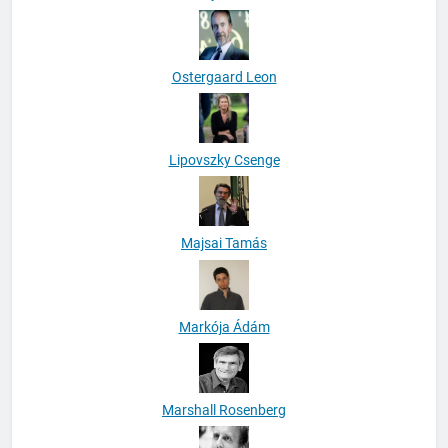
Lehoczky Annamária
Ostergaard Leon
Lipovszky Csenge
Majsai Tamás
Markója Ádám
Marshall Rosenberg