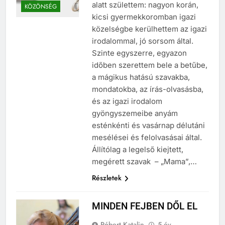
KÖNYV
Bizonyára szerencsés csillagzat
alatt születtem: nagyon korán,
KÖZÖNSÉG
kicsi gyermekkoromban igazi
közelségbe kerülhettem az igazi
irodalommal, jó sorsom által.
Szinte egyszerre, egyazon
időben szerettem bele a betűbe,
a mágikus hatású szavakba,
mondatokba, az írás-olvasásba,
és az igazi irodalom
gyöngyszemeibe anyám
esténkénti és vasárnap délutáni
mesélései és felolvasásai által.
Állítólag a legelső kiejtett,
megérett szavak – „Mama”,…
Részletek
MINDEN FEJBEN DŐL EL