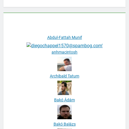
Publicisták
Abdul-Fattah Munif
anhmacintosh
Archibald Tatum
Bakó Ádám