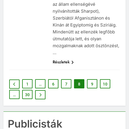
Venezueláig (mindkét országban
az állam ellenségévé
nyilvánították Sharpot),
Szerbiától Afganisztánon és
Kínán át Egyiptomig és Szíriáig.
Mindenütt az ellenzék legfőbb
útmutatója lett, és olyan
mozgalmaknak adott ösztönzést,
…
Részletek
1
…
6
7
8
9
10
…
30