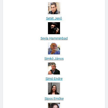
Seres László
Setét Jenő
Seyla Hamminbad
Simkó János
Simó Endre
Sipos Emőke