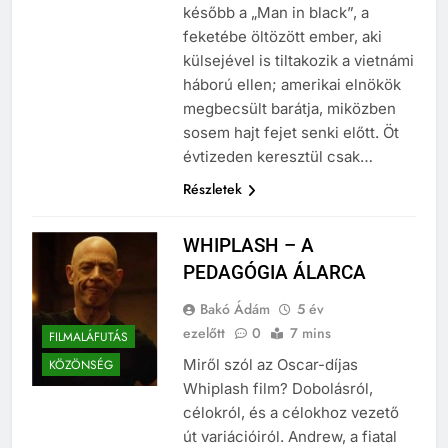
énekeli mondandóját. Ő lesz
később a „Man in black”, a
feketébe öltözött ember, aki
külsejével is tiltakozik a vietnámi
háború ellen; amerikai elnökök
megbecsült barátja, miközben
sosem hajt fejet senki előtt. Öt
évtizeden keresztül csak…
Részletek
WHIPLASH – A
PEDAGÓGIA ÁLARCA
Bakó Ádám
5 év
ezelőtt
0
7 mins
FILMALÁFUTÁS
Miről szól az Oscar-díjas
KÖZÖNSÉG
Whiplash film? Dobolásról,
célokról, és a célokhoz vezető