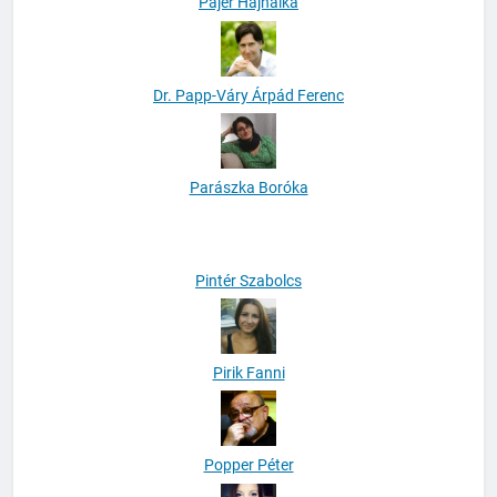
Pajer Hajnalka
Dr. Papp-Váry Árpád Ferenc
Parászka Boróka
Pintér Szabolcs
Pirik Fanni
Popper Péter