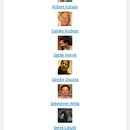
Róbert Katalin
Dahlke Rüdiger
Sablik Henrik
Sándor Zsuzsa
Sebestyen Attila