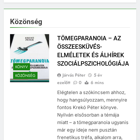
Közönség
TÖMEGPARANOIA – AZ
ÖSSZEESKÜVÉS-
ELMÉLETEK ÉS ÁLHÍREK
SZOCIÁLPSZICHOLÓGIÁJA
KÖNYV
Járvás Péter
5 év
KÖZÖNSÉG
ezelőtt
0
6 mins
Elégtelen a szókincsem ahhoz,
hogy hangsúlyozzam, mennyire
fontos Krekó Péter könyve.
Nyilván elsősorban a témája
miatt – a tömegparanoia ugyanis
már egy ideje nem pusztán