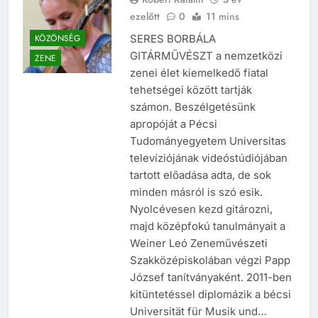
Róbert Katalin
5 év
ezelőtt
0
11 mins
KÖZÖNSÉG
SERES BORBÁLA
GITÁRMŰVÉSZT a nemzetközi
ZENE
zenei élet kiemelkedő fiatal
tehetségei között tartják
számon. Beszélgetésünk
apropóját a Pécsi
Tudományegyetem Universitas
televíziójának videóstúdiójában
tartott előadása adta, de sok
minden másról is szó esik.
Nyolcévesen kezd gitározni,
majd középfokú tanulmányait a
Weiner Leó Zeneművészeti
Szakközépiskolában végzi Papp
József tanítványaként. 2011-ben
kitüntetéssel diplomázik a bécsi