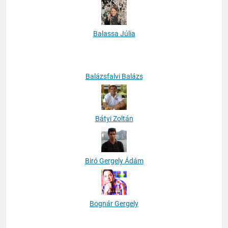
Bakó Balázs
Balassa Júlia
Balázsfalvi Balázs
Bátyi Zoltán
Biró Gergely Ádám
Bognár Gergely