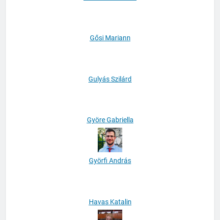
Göllner B. András
Gősi Mariann
Gulyás Szilárd
Györe Gabriella
Györfi András
Havas Katalin