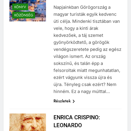
KÖNYV
Napjainkban Görögország a
magyar turisták egyik kedvenc
KÖZÖNSÉG
úti célja. Mindenki tisztában van
vele, hogy a kinti árak
kedvezőek, a táj szemet
gyönyörködtető, a görögök
vendégszeretete pedig az egész
világon ismert. Az ország
sokszínű, és talán épp a
felsoroltak miatt megunhatatlan,
ezért vágyunk vissza újra és
újra. Tényleg csak ezért? Nem
hinném. Ez a nagy múlttal…
Részletek
ENRICA CRISPINO:
LEONARDO