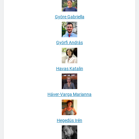
Györe Gabriella
Györfi András
Havas Katalin
Háver-Varga Marianna
Hegedüs Irén