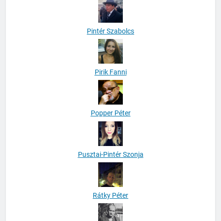
Pintér Szabolcs
Pirik Fanni
Popper Péter
Pusztai-Pintér Szonja
Rátky Péter