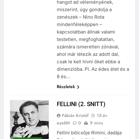
hangot ad véleményének,
miszerint, úgy gondolja a
zenészek – Nino Rota
mindenféleképpen –
kapcsolatban állnak valami
testetlen, megfoghatatlan,
számára ismeretlen zónával,
ahol már létezik az adott dal,
csak le kell hívni őket ebbe a
dimenzióba. Pl. Az édes élet és a
8 és…
Részletek
FELLINI (2. SNITT)
Fábián Kristóf
15 év
ezelőtt
0
9 mins
Fellini bölcsője Rimini, dadája