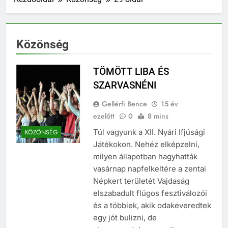
Közönség
TÖMÖTT LIBA ÉS
SZARVASNÉNI
Gellérfi Bence
15 év
ezelőtt
0
8 mins
Túl vagyunk a XII. Nyári Ifjúsági
KÖZÖNSÉG
Játékokon. Nehéz elképzelni,
milyen állapotban hagyhatták
vasárnap napfelkeltére a zentai
Népkert területét Vajdaság
elszabadult flúgos fesztiválozói
és a többiek, akik odakeveredtek
egy jót bulizni, de