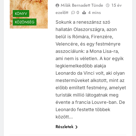
Milák Bernadett Tünde
15 év
ezelőtt
0
4 mins
KÖNYV
Sokunk a reneszánsz szó
KÖZÖNSÉG
hallatán Olaszországra, azon
belül is Rómára, Firenzére,
Velencére, és egy festményre
asszociálunk: a Mona Lisa-ra,
ami nem is véletlen. A kor egyik
legkiemelkedőbb alakja
Leonardo da Vinci volt, aki olyan
mesterműveket alkotott, mint az
előbb említett festmény, amelyet
turisták millió látogatnak meg
évente a francia Louvre-ban. De
Leonardo festette többek
között…
Részletek