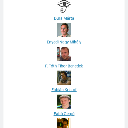
Dura Márta
Enyedi Nagy Mihály
F. Tóth Tibor Benedek
Fábián Kristóf
Fabó Gergő