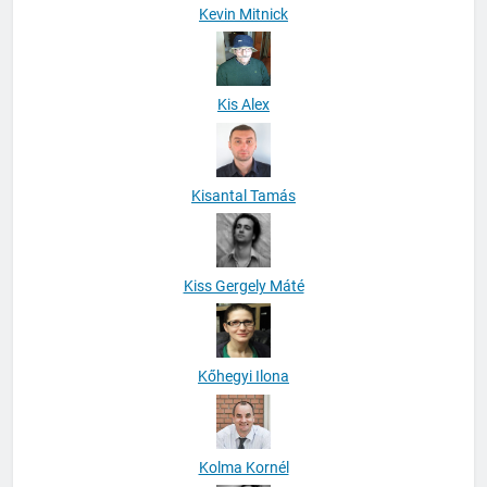
Kevin Mitnick
Kis Alex
Kisantal Tamás
Kiss Gergely Máté
Kőhegyi Ilona
Kolma Kornél