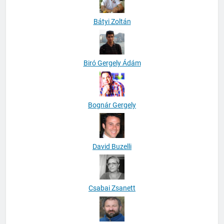
Bátyi Zoltán
Biró Gergely Ádám
Bognár Gergely
David Buzelli
Csabai Zsanett