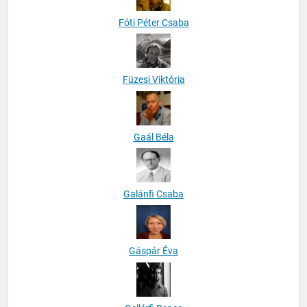
Fóti Péter Csaba
Füzesi Viktória
Gaál Béla
Galánfi Csaba
Gáspár Éva