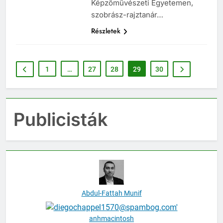
Képzőművészeti Egyetemen,
szobrász-rajztanár…
Részletek
1
…
27
28
29
30
Publicisták
Abdul-Fattah Munif
anhmacintosh