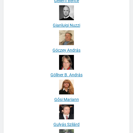
Gellérfi Bence
Gianluigi Nuzzi
Göczey András
Göllner B. András
Gősi Mariann
Gulyás Szilárd