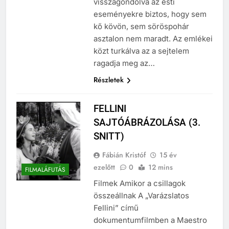
visszagondolva az esti
eseményekre biztos, hogy sem
kő kövön, sem söröspohár
asztalon nem maradt. Az emlékei
közt turkálva az a sejtelem
ragadja meg az…
Részletek
FELLINI
SAJTÓÁBRÁZOLÁSA (3.
SNITT)
Fábián Kristóf
15 év
ezelőtt
0
12 mins
FILMALÁFUTÁS
Filmek Amikor a csillagok
összeállnak A „Varázslatos
Fellini” című
dokumentumfilmben a Maestro