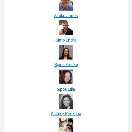
Simkó János
Simó Endre
Sipos Emőke
Sipos Lilla
Soltész Krisztina