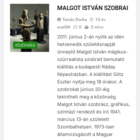
MALGOT ISTVÁN SZOBRAI
Tamás Dorka
15 év
ezelőtt
0
3 mins
2011. június 2-án nyílik az idén
hetvenedik születésnapját
KÖZÖNSÉG
ünneplő Malgot István mágikus-
szürrealista szobrait bemutató
kiállítás a budapesti Ráday
Képesházban. A kiállítást Götz
Eszter nyitja meg 18 órakor. A
szobrokat június 20-áig
tekintheti meg a közönség.
Malgot István szobrász, grafikus,
színházi rendező és író 1941.
március 13-án született
Szombathelyen. 1973-ban
államvizsgázott a Magyar