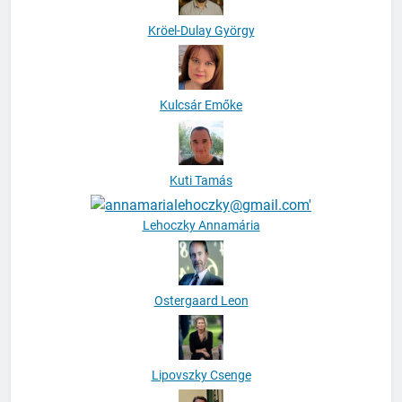
Kröel-Dulay György
Kulcsár Emőke
Kuti Tamás
Lehoczky Annamária
Ostergaard Leon
Lipovszky Csenge