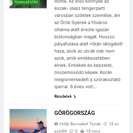
Róma. Az első könnyek az
FILMALÁFUTÁS
észak- olasz tengerparti
városban szöktek szemébe, ám
az Örök Gyerek a főváros
oltalma alatt érezte igazán
biztonságban magát. Hosszú
pályafutása alatt ritkán látogatott
haza, azok az utcák már nem
azok, amik emlékezetében
élnek. Emlékek és képzelet,
összemosódó képek. Korán
megismerkedett a szórakoztató
iparral. 6 éves volt…
Részletek
GÖRÖGORSZÁG
Milák Bernadett Tünde
15 év
ezelőtt
0
15 mins