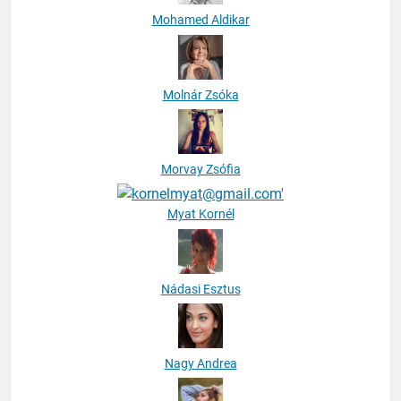
Mohamed Aldikar
Molnár Zsóka
Morvay Zsófia
Myat Kornél
Nádasi Esztus
Nagy Andrea