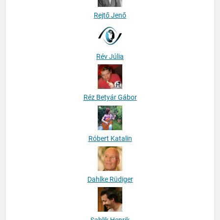
Rejtő Jenő
Rév Júlia
Réz Betyár Gábor
Róbert Katalin
Dahlke Rüdiger