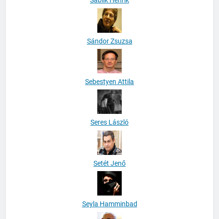
Sablik Henrik
Sándor Zsuzsa
Sebestyen Attila
Seres László
Setét Jenő
Seyla Hamminbad