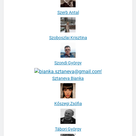
Szerb Antal
Szoboszlai Krisztina
Szondi György
Sztaneva Bianka
Kőszegi Zsófia
Tábori György