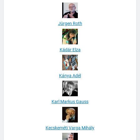
Jürgen Roth
Kádár Elza
Kánya Adél
Karl Markus Gauss
Kecskeméti Varga Mihály