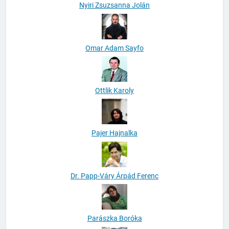
Nyiri Zsuzsanna Jolán
Omar Adam Sayfo
Ottlik Karoly
Pajer Hajnalka
Dr. Papp-Váry Árpád Ferenc
Parászka Boróka