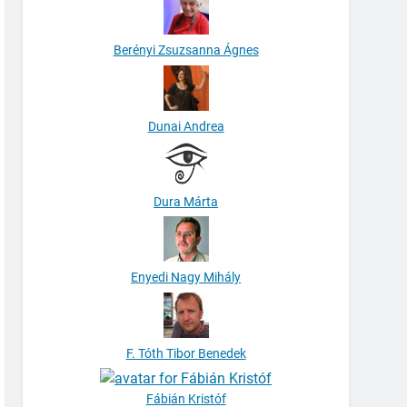
Berényi Zsuzsanna Ágnes
Dunai Andrea
Dura Márta
Enyedi Nagy Mihály
F. Tóth Tibor Benedek
Fábián Kristóf