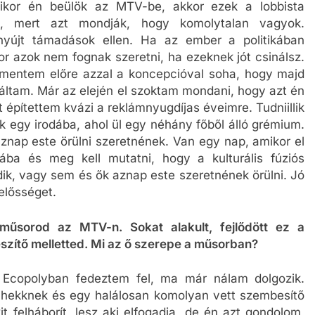
ikor én beülök az MTV-be, akkor ezek a lobbista
ra, mert azt mondják, hogy komolytalan vagyok.
yújt támadások ellen. Ha az ember a politikában
kor azok nem fognak szeretni, ha ezeknek jót csinálsz.
mentem előre azzal a koncepcióval soha, hogy majd
ináltam. Már az elején el szoktam mondani, hogy azt én
 építettem kvázi a reklámnyugdíjas éveimre. Tudniillik
egy irodába, ahol ül egy néhány főből álló grémium.
nap este örülni szeretnének. Van egy nap, amikor el
ába és meg kell mutatni, hogy a kulturális fúziós
ik, vagy sem és ők aznap este szeretnének örülni. Jó
lelősséget.
űsorod az MTV-n. Sokat alakult, fejlődött ez a
szítő melletted. Mi az ő szerepe a műsorban?
opolyban fedeztem fel, ma már nálam dolgozik.
hekknek és egy halálosan komolyan vett szembesítő
it felháborít, lesz aki elfogadja, de én azt gondolom,