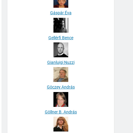
Gáspár Éva
Gellérfi Bence
Gianluigi Nuzzi
Göczey András
Göllner B. András