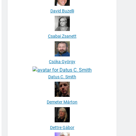
David Buzelli
Csabai Zsanett
Csóka György
Datus C. Smith
Demeter Márton
Dettre Gábor