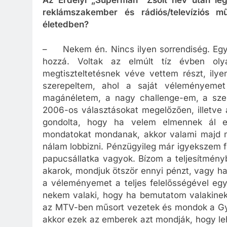
reklámszakember és rádiós/televíziós 
életedben?
– Nekem én. Nincs ilyen sorrendiség. Egy 
hozzá. Voltak az elmúlt tíz évben ol
megtiszteltetésnek véve vettem részt, ily
szerepeltem, ahol a saját véleményeme
magánéletem, a nagy challenge-em, a sze
2006-os választásokat megelőzően, illetve
gondolta, hogy ha velem elmennek ál e
mondatokat mondanak, akkor valami majd m
nálam lobbizni. Pénzügyileg már igyekszem f
papucsállatka vagyok. Bízom a teljesítmény
akarok, mondjuk ötször ennyi pénzt, vagy h
a véleményemet a teljes felelősségével egy
nekem valaki, hogy ha bemutatom valakinek 
az MTV-ben műsort vezetek és mondok a Gyu
akkor ezek az emberek azt mondják, hogy le