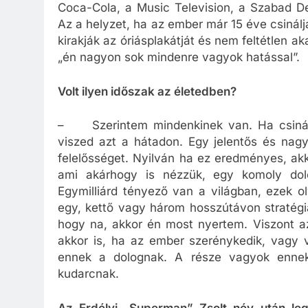
Coca-Cola, a Music Television, a Szabad D
Az a helyzet, ha az ember már 15 éve csinálj
kirakják az óriásplakátját és nem feltétlen 
„én nagyon sok mindenre vagyok hatással”.
Volt ilyen időszak az életedben?
– Szerintem mindenkinek van. Ha csinálsz
viszed azt a hátadon. Egy jelentős és nagy
felelősséget. Nyilván ha ez eredményes, akk
ami akárhogy is nézzük, egy komoly dolo
Egymilliárd tényező van a világban, ezek o
egy, kettő vagy három hosszútávon stratégi
hogy na, akkor én most nyertem. Viszont a
akkor is, ha az ember szerénykedik, vagy 
ennek a dolognak. A része vagyok enne
kudarcnak.
Az Erdélyi „Superman” Zsolt név után leg