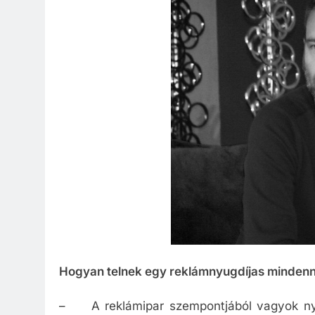
Hogyan telnek egy reklámnyugdíjas mindenn
– A reklámipar szempontjából vagyok nyug