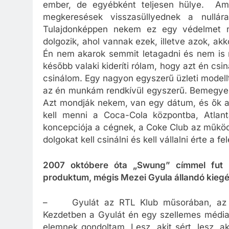
ember, de egyébként teljesen hülye. Am
megkeresések visszasüllyednek a nullá
Tulajdonképpen nekem ez egy védelmet n
dolgozik, ahol vannak ezek, illetve azok, ak
Én nem akarok semmit letagadni és nem is 
később valaki kideríti rólam, hogy azt én cs
csinálom. Egy nagyon egyszerű üzleti modellt
az én munkám rendkívül egyszerű. Bemegyek 
Azt mondják nekem, van egy dátum, és ők az
kell menni a Coca-Cola központba, Atlant
koncepciója a cégnek, a Coke Club az működ
dolgokat kell csinálni és kell vállalni érte a fe
2007 októbere óta „Swung” címmel fut m
produktum, mégis Mezei Gyula állandó kiegé
– Gyulát az RTL Klub műsorában, az Ec
Kezdetben a Gyulát én egy szellemes média
elemnek gondoltam. Lesz, akit sért, lesz, ak