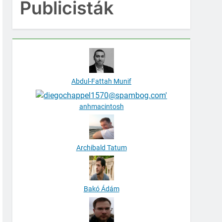
Publicisták
Abdul-Fattah Munif
anhmacintosh
Archibald Tatum
Bakó Ádám