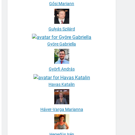
Gősi Mariann
Gulyás Szilárd
Györe Gabriella
Györfi András
Havas Katalin
Háver-Varga Marianna
Hegedüs Irén