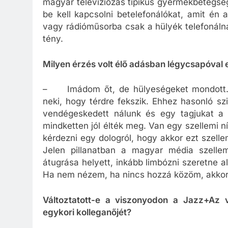
magyar televíziózás tipikus gyermekbetegsé
be kell kapcsolni betelefonálókat, amit én 
vagy rádióműsorba csak a hülyék telefonáln
tény.
Milyen érzés volt élő adásban légycsapóval 
– Imádom őt, de hülyeségeket mondott. E
neki, hogy térdre fekszik. Ehhez hasonló sz
vendégeskedett nálunk és egy tagjukat a s
mindketten jól élték meg. Van egy szellemi
kérdezni egy dologról, hogy akkor ezt szell
Jelen pillanatban a magyar média szelle
átugrása helyett, inkább limbózni szeretne a
Ha nem nézem, ha nincs hozzá közöm, akkor
Változtatott-e a viszonyodon a Jazz+Az v
egykori kolleganőjét?