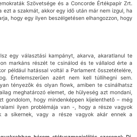
emokraták Szövetsége és a Concorde Értékpapír Zrt.
a ezt a szakmát, akkor egy idő után már nem izgul, ha
akarja, hogy egy ilyen beszélgetésen elhangozzon, hogy
 egy választási kampányt, akarva, akaratlanul te
on markáns részét te csinálod és te vállalod érte a
or például hatással voltál a Parlament összetételére,
g. Értelemszerűen azért nem kell túllihegni sem.
lyan tényezők és olyan flowk, amiben te csinálhatsz
ailag meghatározó elemet, de hülyeség azt mondani,
zt gondolom, hogy mindenképpen kijelenthető – még
valami ilyen problémája van -, hogy a része vagyok
k a sikernek, vagy a része vagyok akár ennek a
gyakrabban három státuszmegjelölés szerepel: Dj,