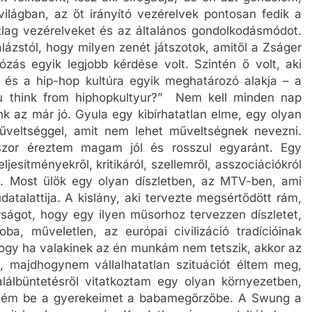
lágban, az őt irányító vezérelvek pontosan fedik a
lag vezérelveket és az általános gondolkodásmódot.
ázstól, hogy milyen zenét játszotok, amitől a Zságer
ózás egyik legjobb kérdése volt. Szintén ő volt, aki
 és a hip-hop kultúra egyik meghatározó alakja – a
u think from hiphopkultyur?” Nem kell minden nap
k az már jó. Gyula egy kibírhatatlan elme, egy olyan
veltséggel, amit nem lehet műveltségnek nevezni.
zor éreztem magam jól és rosszul egyaránt. Egy
esítményekről, kritikáról, szellemről, asszociációkról
te. Most ülök egy olyan díszletben, az MTV-ben, ami
atalattija. A kislány, aki tervezte megsértődött rám,
ágot, hogy egy ilyen műsorhoz tervezzen díszletet,
, műveletlen, az európai civilizáció tradícióinak
ogy ha valakinek az én munkám nem tetszik, akkor az
 majdhogynem vállalhatatlan szituációt éltem meg,
lálbüntetésről vitatkoztam egy olyan környezetben,
ém be a gyerekeimet a babamegőrzőbe. A Swung a