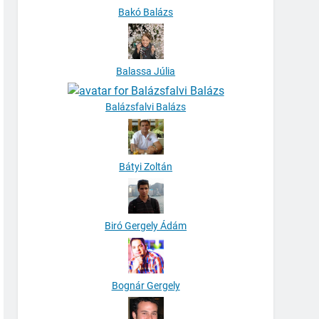
Bakó Balázs
Balassa Júlia
Balázsfalvi Balázs
Bátyi Zoltán
Biró Gergely Ádám
Bognár Gergely