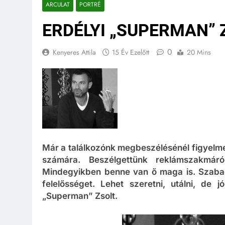
ARCULAT
PORTRÉ
ERDÉLYI „SUPERMAN” 
0
Kenyeres Attila
15 Év Ezelőtt
20 Mins
Már a találkozónk megbeszélésénél figyelmez
számára. Beszélgettünk reklámszakmáról,
Mindegyikben benne van ő maga is. Szabad 
felelősséget. Lehet szeretni, utálni, de j
„Superman” Zsolt.