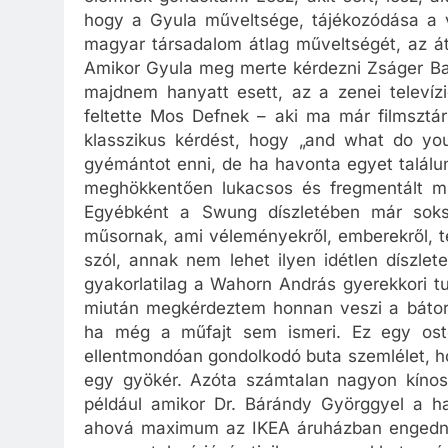
hogy a Gyula műveltsége, tájékozódása a vi
magyar társadalom átlag műveltségét, az át
Amikor Gyula meg merte kérdezni Zságer Bal
majdnem hanyatt esett, az a zenei televízi
feltette Mos Defnek – aki ma már filmsztár
klasszikus kérdést, hogy „and what do yo
gyémántot enni, de ha havonta egyet találun
meghökkentően lukacsos és fregmentált mű
Egyébként a Swung díszletében már soks
műsornak, ami véleményekről, emberekről, telj
szól, annak nem lehet ilyen idétlen díszle
gyakorlatilag a Wahorn András gyerekkori tud
miután megkérdeztem honnan veszi a bátors
ha még a műfajt sem ismeri. Ez egy ostoba
ellentmondóan gondolkodó buta szemlélet, h
egy gyökér. Azóta számtalan nagyon kínos,
például amikor Dr. Bárándy Györggyel a ha
ahová maximum az IKEA áruházban engedn