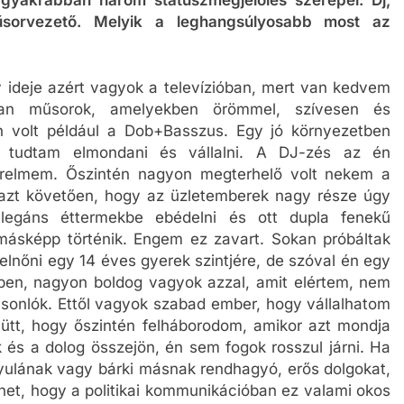
műsorvezető. Melyik a leghangsúlyosabb most az
ideje azért vagyok a televízióban, mert van kedvem
yan műsorok, amelyekben örömmel, szívesen és
en volt például a Dob+Basszus. Egy jó környezetben
t tudtam elmondani és vállalni. A DJ-zés az én
relmem. Őszintén nagyon megterhelő volt nekem a
 azt követően, hogy az üzletemberek nagy része úgy
legáns éttermekbe ebédelni és ott dupla fenekű
ásképp történik. Engem ez zavart. Sokan próbáltak
elnőni egy 14 éves gyerek szintjére, de szóval én egy
ben, nagyon boldog vagyok azzal, amit elértem, nem
asonlók. Ettől vagyok szabad ember, hogy vállalhatom
ütt, hogy őszintén felháborodom, amikor azt mondja
és a dolog összejön, én sem fogok rosszul járni. Ha
lának vagy bárki másnak rendhagyó, erős dolgokat,
het, hogy a politikai kommunikációban ez valami okos