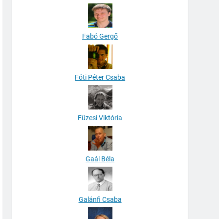
Fabó Gergő
Fóti Péter Csaba
Füzesi Viktória
Gaál Béla
Galánfi Csaba