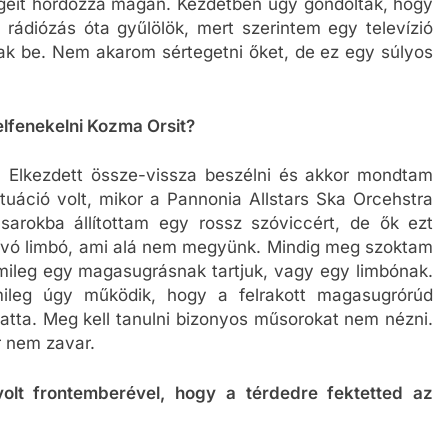
geit hordozza magán. Kezdetben úgy gondolták, hogy
a rádiózás óta gyűlölök, mert szerintem egy televízió
ak be. Nem akarom sértegetni őket, de ez egy súlyos
elfenekelni Kozma Orsit?
lkezdett össze-vissza beszélni és akkor mondtam
ituáció volt, mikor a Pannonia Allstars Ska Orcehstra
arokba állítottam egy rossz szóviccért, de ők ezt
 nívó limbó, ami alá nem megyünk. Mindig meg szoktam
emileg egy magasugrásnak tartjuk, vagy egy limbónak.
mileg úgy működik, hogy a felrakott magasugrórúd
latta. Meg kell tanulni bizonyos műsorokat nem nézni.
 nem zavar.
olt frontemberével, hogy a térdedre fektetted az