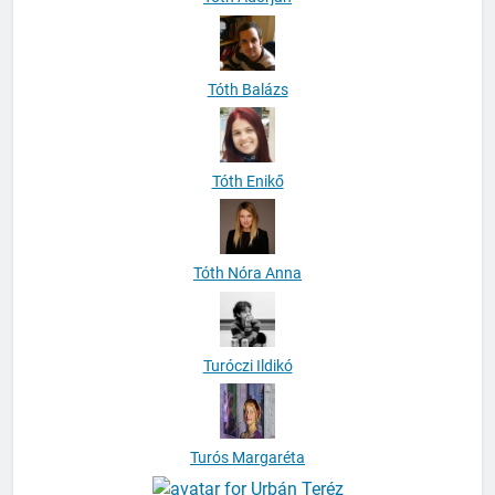
Tóth Balázs
Tóth Enikő
Tóth Nóra Anna
Turóczi Ildikó
Turós Margaréta
Urbán Teréz