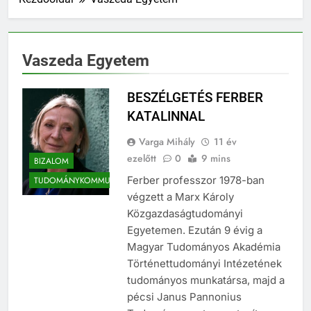
Vaszeda Egyetem
BESZÉLGETÉS FERBER
KATALINNAL
Varga Mihály
11 év
ezelőtt
0
9 mins
BIZALOM
Ferber professzor 1978-ban
TUDOMÁNYKOMMUNIKÁCIÓ
végzett a Marx Károly
Közgazdaságtudományi
Egyetemen. Ezután 9 évig a
Magyar Tudományos Akadémia
Történettudományi Intézetének
tudományos munkatársa, majd a
pécsi Janus Pannonius