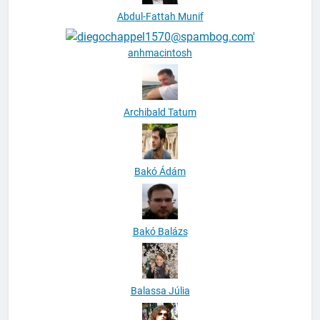
Abdul-Fattah Munif
anhmacintosh
Archibald Tatum
Bakó Ádám
Bakó Balázs
Balassa Júlia