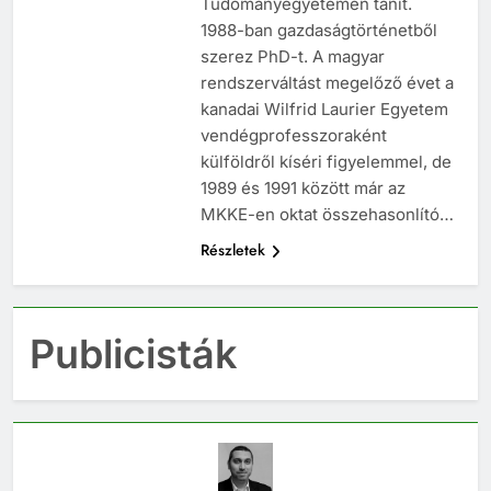
Tudományegyetemen tanít.
1988-ban gazdaságtörténetből
szerez PhD-t. A magyar
rendszerváltást megelőző évet a
kanadai Wilfrid Laurier Egyetem
vendégprofesszoraként
külföldről kíséri figyelemmel, de
1989 és 1991 között már az
MKKE-en oktat összehasonlító…
Részletek
Publicisták