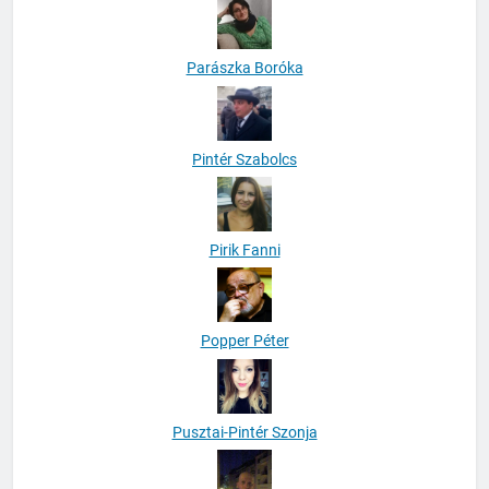
Parászka Boróka
Pintér Szabolcs
Pirik Fanni
Popper Péter
Pusztai-Pintér Szonja