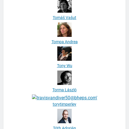
Tomáš Vašut
Tompa Andrea
Tony Wu
Torma László
torytimperley
Tóth Adorján