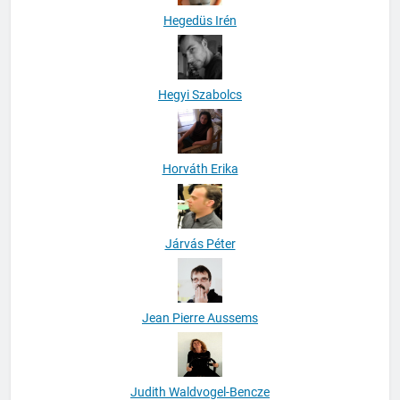
Hegedüs Irén
Hegyi Szabolcs
Horváth Erika
Járvás Péter
Jean Pierre Aussems
Judith Waldvogel-Bencze