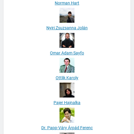
Norman Hart
Nyiri Zsuzsanna Jolán
Omar Adam Sayfo
Ottlik Karoly
Pajer Hajnalka
Dr. Papp-Váry Árpád Ferenc