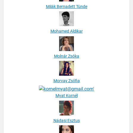
Milák Bernadett Tünde
Mohamed Aldikar
Molnár Zsóka
Morvay Zsófia
Myat Kornél
Nádasi Esztus