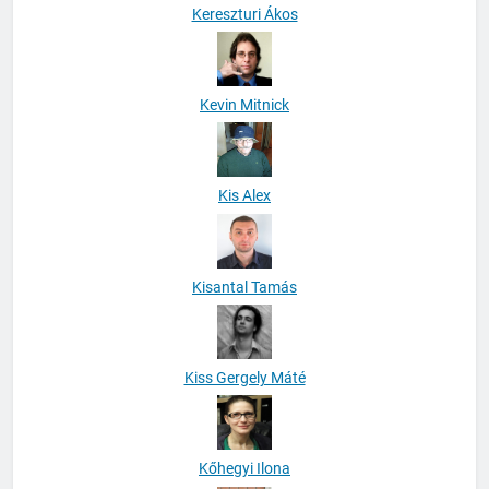
Kereszturi Ákos
Kevin Mitnick
Kis Alex
Kisantal Tamás
Kiss Gergely Máté
Kőhegyi Ilona