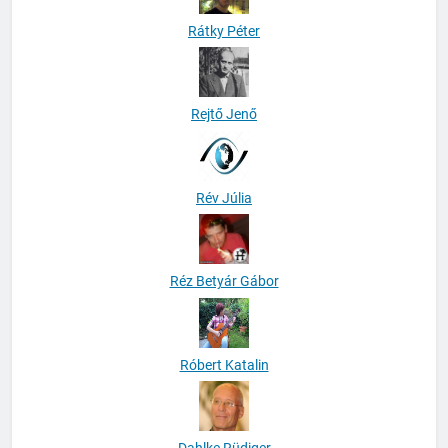
Rátky Péter
Rejtő Jenő
Rév Júlia
Réz Betyár Gábor
Róbert Katalin
Dahlke Rüdiger