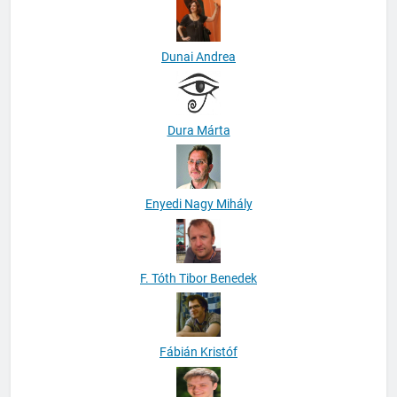
Dunai Andrea
Dura Márta
Enyedi Nagy Mihály
F. Tóth Tibor Benedek
Fábián Kristóf