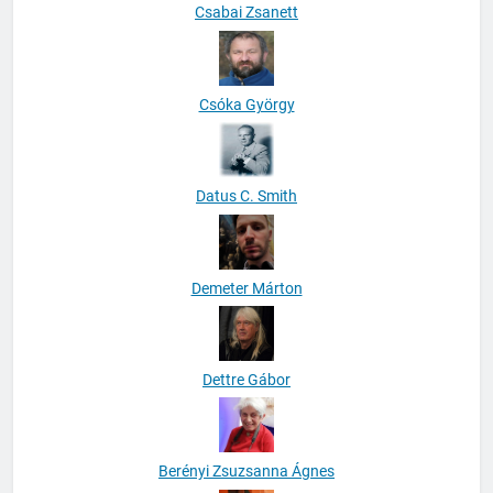
Csabai Zsanett
Csóka György
Datus C. Smith
Demeter Márton
Dettre Gábor
Berényi Zsuzsanna Ágnes