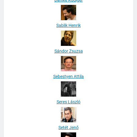
Sablik Henrik
Sándor Zsuzsa
Sebestyen Attila
Seres László
Setét Jenő