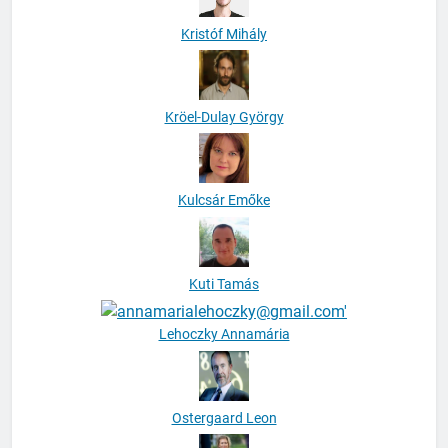
Kristóf Mihály
Kröel-Dulay György
Kulcsár Emőke
Kuti Tamás
Lehoczky Annamária
Ostergaard Leon