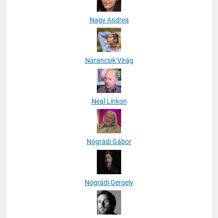
Nagy Andrea
Narancsik Virág
Neal Linkon
Nógrádi Gábor
Nógrádi Gergely