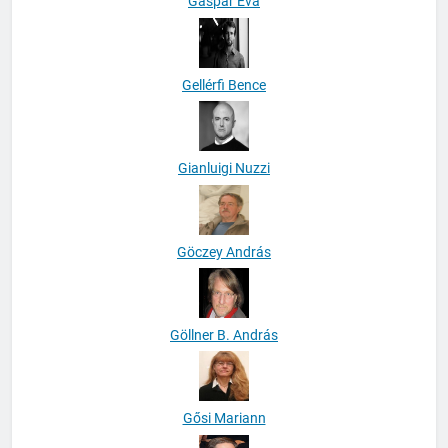
Gáspár Éva
Gellérfi Bence
Gianluigi Nuzzi
Göczey András
Göllner B. András
Gősi Mariann