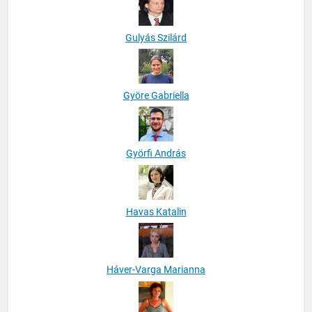
Gulyás Szilárd
Györe Gabriella
Györfi András
Havas Katalin
Háver-Varga Marianna