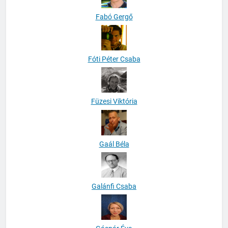
Fabó Gergő
Fóti Péter Csaba
Füzesi Viktória
Gaál Béla
Galánfi Csaba