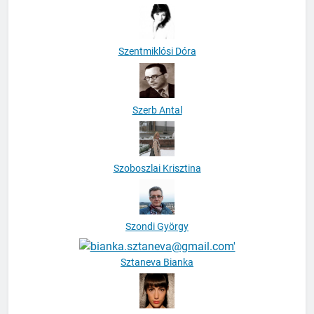
Szentmiklósi Dóra
Szerb Antal
Szoboszlai Krisztina
Szondi György
Sztaneva Bianka
Kőszegi Zsófia