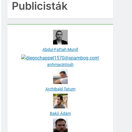
Publicisták
Abdul-Fattah Munif
anhmacintosh
Archibald Tatum
Bakó Ádám