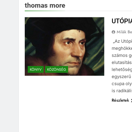
thomas more
UTÓPI
Milák B
„Az Utópi
meghökke
számos go
elutasítá
lehetőség
KÖNYV
KÖZÖNSÉG
egyszerű 
csupa oly
is radiká
Részletek