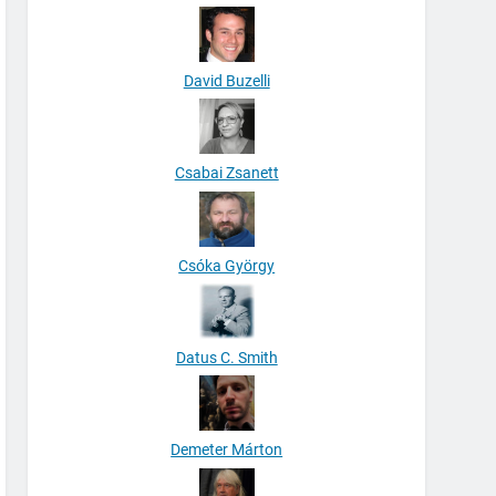
David Buzelli
Csabai Zsanett
Csóka György
Datus C. Smith
Demeter Márton