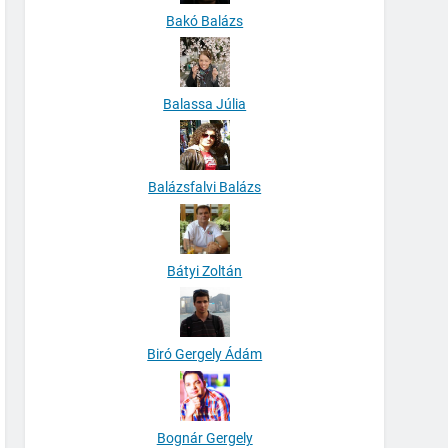
Bakó Balázs
Balassa Júlia
Balázsfalvi Balázs
Bátyi Zoltán
Biró Gergely Ádám
Bognár Gergely