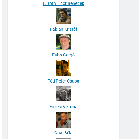
F. Tóth Tibor Benedek
Fábián Kristóf
Fabó Gergő
Fóti Péter Csaba
Füzesi Viktória
Gaál Béla