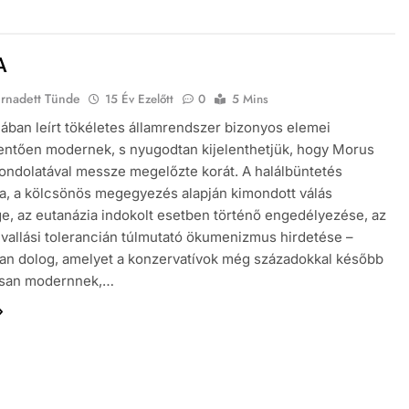
A
ernadett Tünde
15 Év Ezelőtt
0
5 Mins
ában leírt tökéletes államrendszer bizonyos elemei
ntően modernek, s nyugodtan kijelenthetjük, hogy Morus
ndolatával messze megelőzte korát. A halálbüntetés
sa, a kölcsönös megegyezés alapján kimondott válás
e, az eutanázia indokolt esetben történő engedélyezése, az
vallási tolerancián túlmutató ökumenizmus hirdetése –
an dolog, amelyet a konzervatívok még századokkal később
lisan modernnek,…