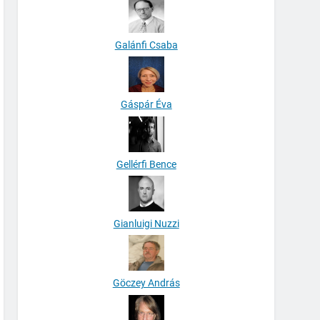
Galánfi Csaba
Gáspár Éva
Gellérfi Bence
Gianluigi Nuzzi
Göczey András