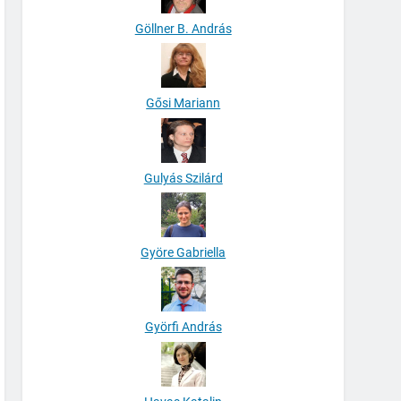
Göllner B. András
Gősi Mariann
Gulyás Szilárd
Györe Gabriella
Györfi András