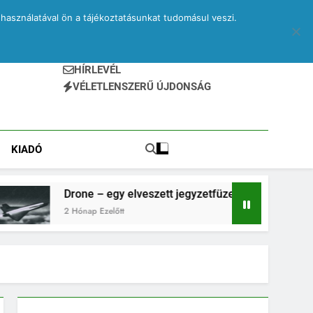
használatával ön a tájékoztatásunkat tudomásul veszi.
HÍRLEVÉL
VÉLETLENSZERŰ ÚJDONSÁG
KIADÓ
rone – egy elveszett jegyzetfüzet kitépett lapjai
 Hónap Ezelőtt