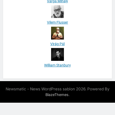
Varga Mihály
Vilem Flusser
Virág Pál
William Stanbury
Newsmatic - News WordPress sablon 2026. Powered By
.
BlazeThemes