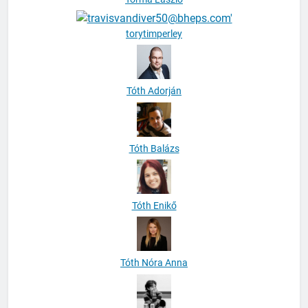
torytimperley
Tóth Adorján
Tóth Balázs
Tóth Enikő
Tóth Nóra Anna