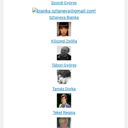
Szondi György
Sztaneva Bianka
Kőszegi Zsófia
Tábori György
Tamás Dorka
Teket Regina