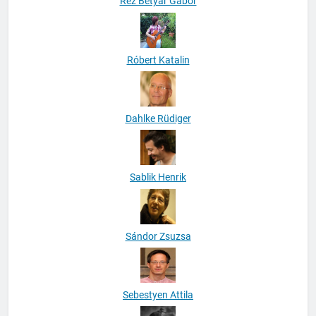
Réz Betyár Gábor
Róbert Katalin
Dahlke Rüdiger
Sablik Henrik
Sándor Zsuzsa
Sebestyen Attila