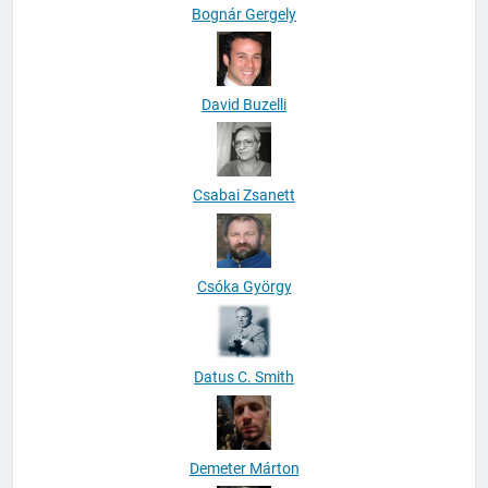
Bognár Gergely
David Buzelli
Csabai Zsanett
Csóka György
Datus C. Smith
Demeter Márton