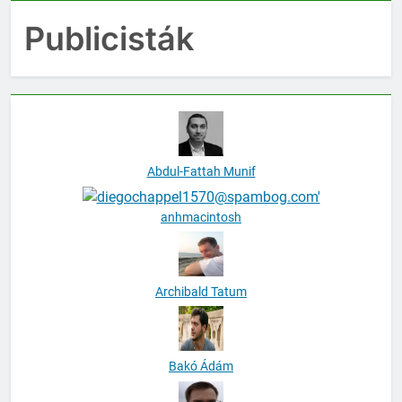
Publicisták
Abdul-Fattah Munif
anhmacintosh
Archibald Tatum
Bakó Ádám