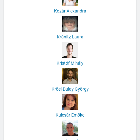
Kozár Alexandra
Kránitz Laura
Kristóf Mihály
Kröel-Dulay György
Kulcsár Emőke