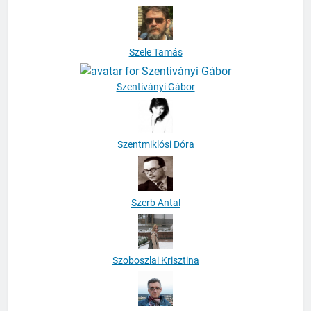
Szele Tamás
Szentiványi Gábor
Szentmiklósi Dóra
Szerb Antal
Szoboszlai Krisztina