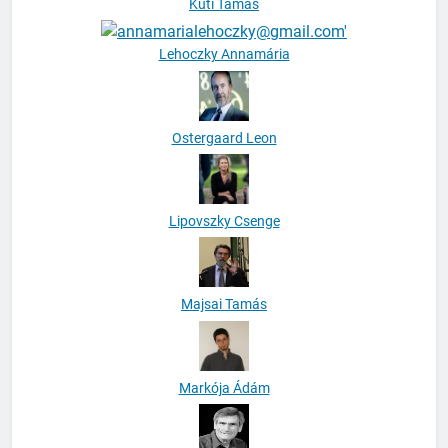
Kuti Tamás
Lehoczky Annamária
Ostergaard Leon
Lipovszky Csenge
Majsai Tamás
Markója Ádám