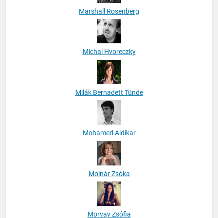
Marshall Rosenberg
Michal Hvoreczky
Milák Bernadett Tünde
Mohamed Aldikar
Molnár Zsóka
Morvay Zsófia