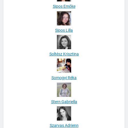
Sipos Emőke
Sipos Lilla
Soltész Krisztina
Somogyi Réka
Stern Gabriella
Szarvas Adrienn