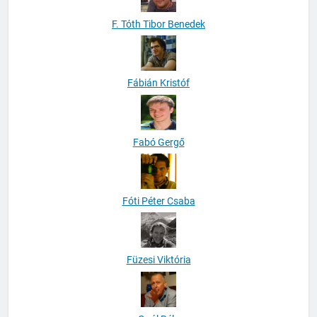
F. Tóth Tibor Benedek
Fábián Kristóf
Fabó Gergő
Fóti Péter Csaba
Füzesi Viktória