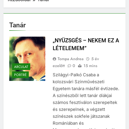
Tanár
„NYÜZSGÉS – NEKEM EZ A
LÉTELEMEM”
Tompa Andrea
5 év
ezelőtt
0
15 mins
ARCULAT
Szilágyi-Palkó Csaba a
PORTRÉ
kolozsvári Színművészeti
Egyetem tanára másfél évtizede.
A színészből lett tanár diákjai
számos fesztiválon szerepeltek
és szerepelnek, a végzett
színészek sokfele játszanak
Romániában és