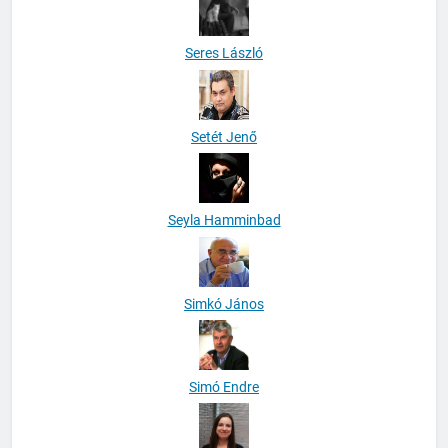
Seres László
Setét Jenő
Seyla Hamminbad
Simkó János
Simó Endre