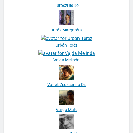
Turóczi Ildikó
Turós Margaréta
Urbán Teréz
Vajda Melinda
Vanek Zsuzsanna Dr.
Varga Máté