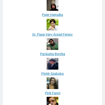
Pajer Hajnalka
Dr. Papp-Váry Árpád Ferenc
Parászka Boróka
Pintér Szabolcs
Pirik Fanni