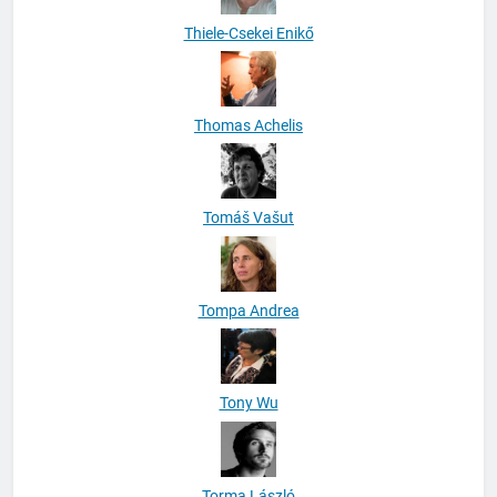
Thiele-Csekei Enikő
Thomas Achelis
Tomáš Vašut
Tompa Andrea
Tony Wu
Torma László