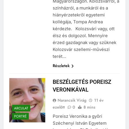
Magyarországon. Kolozsvárról, a
színházról, a munkáról és a
hiányérzetekről egyetemi
kollégája, Tompa Andrea
kérdezte. Kolozsvári vagy, ott
élsz és dolgozol. Mennyire
érzed gazdagnak vagy szűknek
Kolozsvár szellemi-művészi
terét…
Részletek
BESZÉLGETÉS POREISZ
VERONIKÁVAL
Narancsik Virág
11 év
ezelőtt
0
8 mins
ARCULAT
Poreisz Veronika a győri
PORTRÉ
Széchenyi István Egyetem