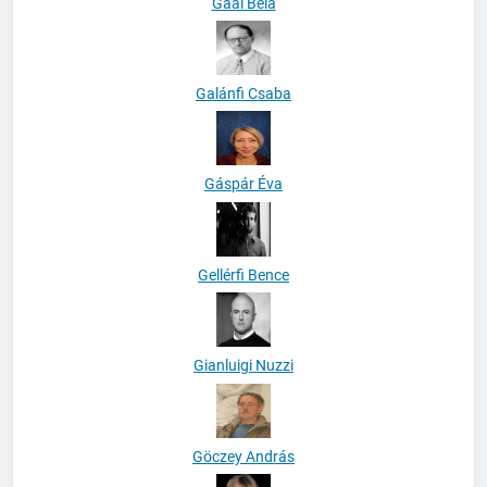
Gaál Béla
Galánfi Csaba
Gáspár Éva
Gellérfi Bence
Gianluigi Nuzzi
Göczey András