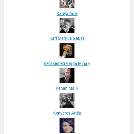
Kánya Adél
Karl Markus Gauss
Kecskeméti Varga Mihály
Kenan Malik
Kenyeres Attila