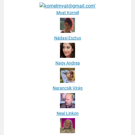
Myat Kornél
Nádasi Esztus
Nagy Andrea
Narancsik Virág
Neal Linkon