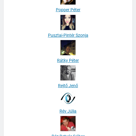
Popper Péter
Pusztai-Pintér Szonja
Rátky Péter
Rejtő Jenő
Rév Júlia