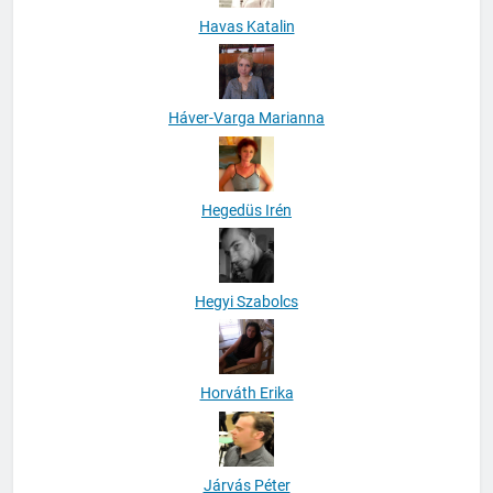
Havas Katalin
Háver-Varga Marianna
Hegedüs Irén
Hegyi Szabolcs
Horváth Erika
Járvás Péter