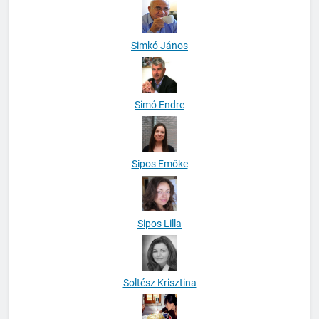
Simkó János
Simó Endre
Sipos Emőke
Sipos Lilla
Soltész Krisztina