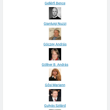
Gellérfi Bence
Gianluigi Nuzzi
Göczey András
Göllner B. András
Gősi Mariann
Gulyás Szilárd