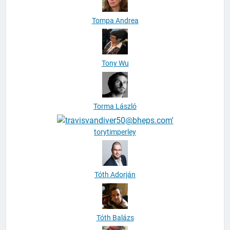
Tompa Andrea
Tony Wu
Torma László
torytimperley
Tóth Adorján
Tóth Balázs