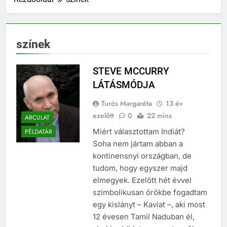
színek
STEVE MCCURRY
LÁTÁSMÓDJA
Turós Margaréta
13 év
ezelőtt
0
22 mins
ARCULAT
Miért választottam Indiát?
PÉLDATÁR
Soha nem jártam abban a
kontinensnyi országban, de
tudom, hogy egyszer majd
elmegyek. Ezelőtt hét évvel
szimbolikusan örökbe fogadtam
egy kislányt – Kaviat –, aki most
12 évesen Tamil Naduban él,