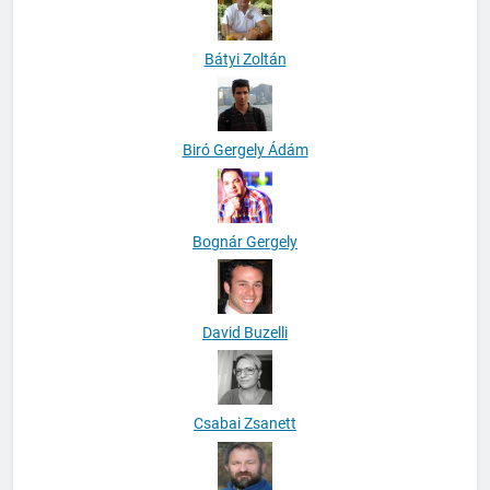
Bátyi Zoltán
Biró Gergely Ádám
Bognár Gergely
David Buzelli
Csabai Zsanett