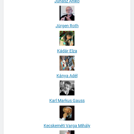
Juhász Anikó
Jürgen Roth
Kádár Elza
Kánya Adél
Karl Markus Gauss
Kecskeméti Varga Mihály