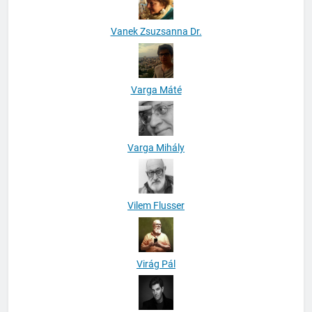
Vanek Zsuzsanna Dr.
Varga Máté
Varga Mihály
Vilem Flusser
Virág Pál