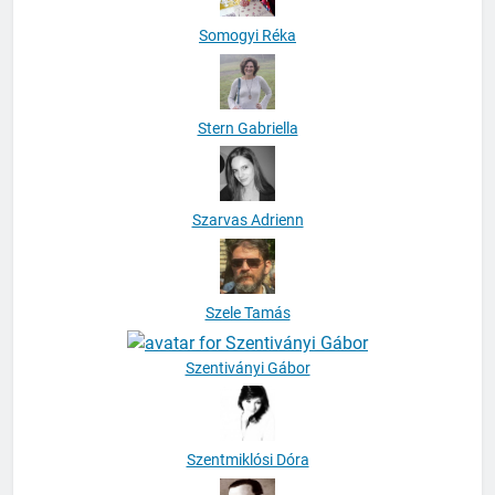
Somogyi Réka
Stern Gabriella
Szarvas Adrienn
Szele Tamás
Szentiványi Gábor
Szentmiklósi Dóra