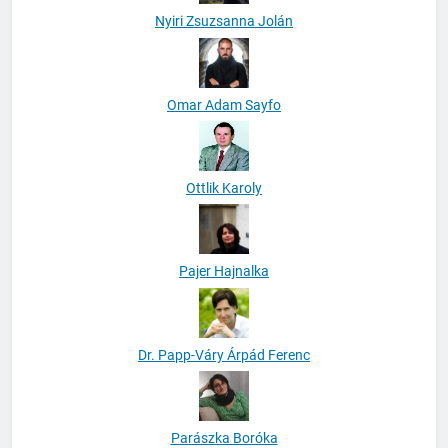
Nyiri Zsuzsanna Jolán
Omar Adam Sayfo
Ottlik Karoly
Pajer Hajnalka
Dr. Papp-Váry Árpád Ferenc
Parászka Boróka