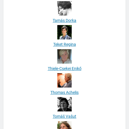
Tamás Dorka
Teket Regina
Thiele-Csekei Enikő
Thomas Achelis
Tomáš Vašut