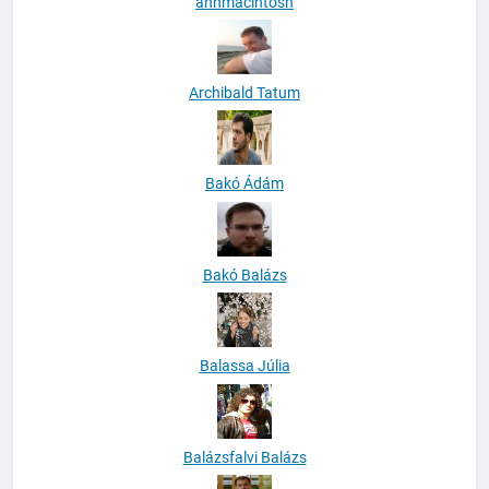
anhmacintosh
Archibald Tatum
Bakó Ádám
Bakó Balázs
Balassa Júlia
Balázsfalvi Balázs