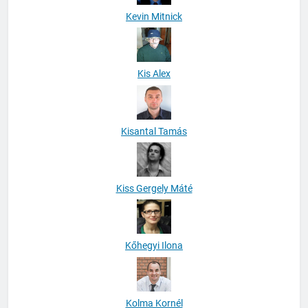
Kevin Mitnick
Kis Alex
Kisantal Tamás
Kiss Gergely Máté
Kőhegyi Ilona
Kolma Kornél