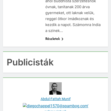
ahol buddhista szerzetesnők
óvnak, tanítanak 200 árva
gyermeket, ott laknak velük,
reggel ötkor imádkoznak és
kezdik a napot. Számomra India
a színek…
Részletek
Publicisták
Abdul-Fattah Munif