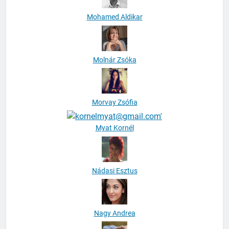
Mohamed Aldikar
Molnár Zsóka
Morvay Zsófia
Myat Kornél
Nádasi Esztus
Nagy Andrea