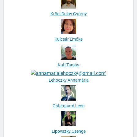
Kröel-Dulay György
Kulcsár Emőke
Kuti Tamás
Lehoczky Annamária
Ostergaard Leon
Lipovszky Csenge