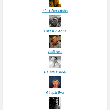
Fóti Péter Csaba
Füzesi Viktória
Gaál Béla
Galánfi Csaba
Gáspár Éva