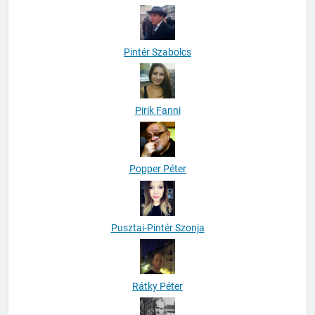
Pintér Szabolcs
Pirik Fanni
Popper Péter
Pusztai-Pintér Szonja
Rátky Péter