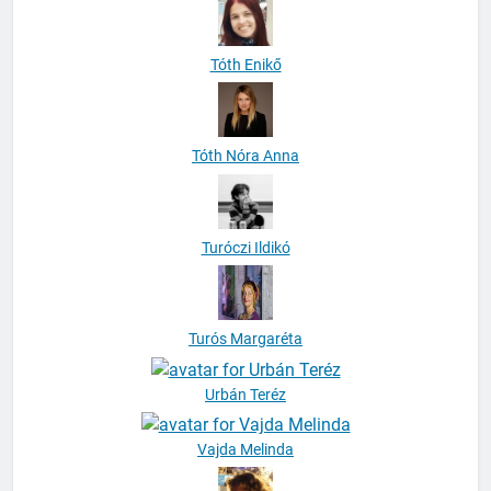
Tóth Enikő
Tóth Nóra Anna
Turóczi Ildikó
Turós Margaréta
Urbán Teréz
Vajda Melinda