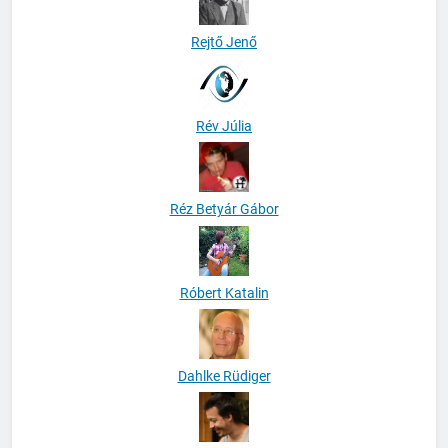
Rejtő Jenő
Rév Júlia
Réz Betyár Gábor
Róbert Katalin
Dahlke Rüdiger