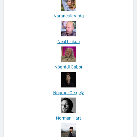
Narancsik Virág
Neal Linkon
Nógrádi Gábor
Nógrádi Gergely
Norman Hart