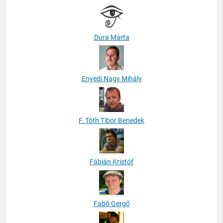
Dura Márta
Enyedi Nagy Mihály
F. Tóth Tibor Benedek
Fábián Kristóf
Fabó Gergő