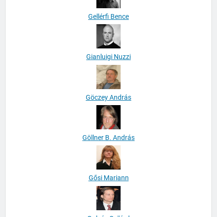
Gellérfi Bence
Gianluigi Nuzzi
Göczey András
Göllner B. András
Gősi Mariann