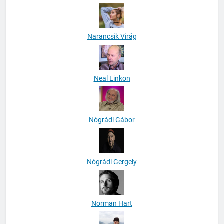
Narancsik Virág
Neal Linkon
Nógrádi Gábor
Nógrádi Gergely
Norman Hart