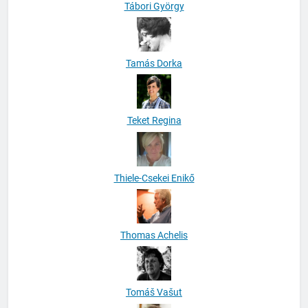
Tábori György
Tamás Dorka
Teket Regina
Thiele-Csekei Enikő
Thomas Achelis
Tomáš Vašut