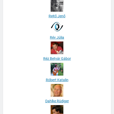
Rejtő Jenő
Rév Júlia
Réz Betyár Gábor
Róbert Katalin
Dahlke Rüdiger