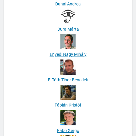
Dunai Andrea
Dura Márta
Enyedi Nagy Mihály
F. Tóth Tibor Benedek
Fábián Kristóf
Fabó Gergő