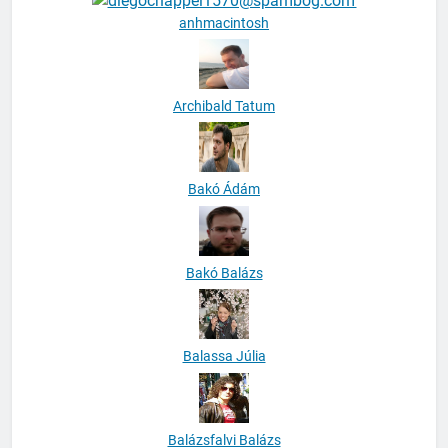
anhmacintosh
Archibald Tatum
Bakó Ádám
Bakó Balázs
Balassa Júlia
Balázsfalvi Balázs