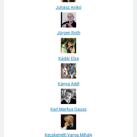
Juhász Anikó
Jürgen Roth
Kádár Elza
Kánya Adél
Karl Markus Gauss
Kecskeméti Varga Mihály