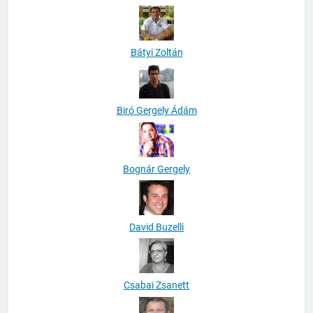
Bátyi Zoltán
Biró Gergely Ádám
Bognár Gergely
David Buzelli
Csabai Zsanett