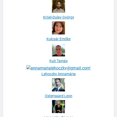
Kröel-Dulay György
Kulcsár Emőke
Kuti Tamás
Lehoczky Annamária
Ostergaard Leon