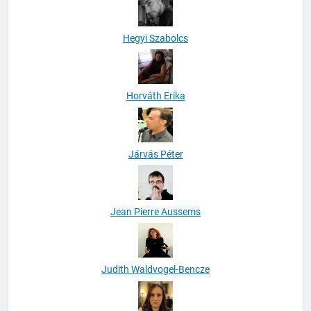
Hegyi Szabolcs
Horváth Erika
Járvás Péter
Jean Pierre Aussems
Judith Waldvogel-Bencze