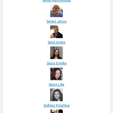
Seyla Hamminbad
Simkó János
Simó Endre
Sipos Emőke
Sipos Lilla
Soltész Krisztina