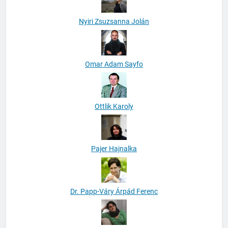
Nyiri Zsuzsanna Jolán
Omar Adam Sayfo
Ottlik Karoly
Pajer Hajnalka
Dr. Papp-Váry Árpád Ferenc