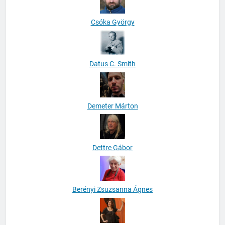
Csóka György
Datus C. Smith
Demeter Márton
Dettre Gábor
Berényi Zsuzsanna Ágnes