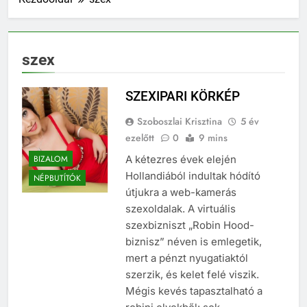
szex
SZEXIPARI KÖRKÉP
Szoboszlai Krisztina
5 év
ezelőtt
0
9 mins
BIZALOM
A kétezres évek elején
Hollandiából indultak hódító
NÉPBUTÍTÓK
útjukra a web-kamerás
szexoldalak. A virtuális
szexbizniszt „Robin Hood-
biznisz” néven is emlegetik,
mert a pénzt nyugatiaktól
szerzik, és kelet felé viszik.
Mégis kevés tapasztalható a