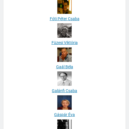
Fóti Péter Csaba
Füzesi Viktória
Gaál Béla
Galánfi Csaba
Gáspár Éva