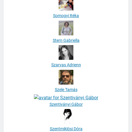
Somogyi Réka
Stern Gabriella
Szarvas Adrienn
Szele Tamás
Szentiványi Gábor
Szentmiklósi Dóra