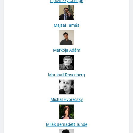
Lipovszky Csenge
Majsai Tamás
Markója Ádám
Marshall Rosenberg
Michal Hvoreczky
Milák Bernadett Tünde