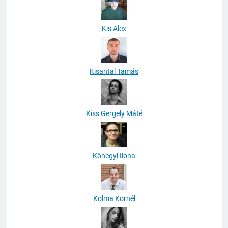
Kis Alex
Kisantal Tamás
Kiss Gergely Máté
Kőhegyi Ilona
Kolma Kornél