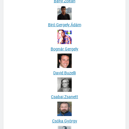
Bátyi Zoltán
Biró Gergely Ádám
Bognár Gergely
David Buzelli
Csabai Zsanett
Csóka György