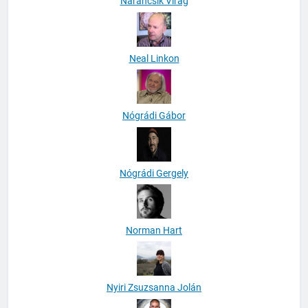
Narancsik Virág
Neal Linkon
Nógrádi Gábor
Nógrádi Gergely
Norman Hart
Nyiri Zsuzsanna Jolán