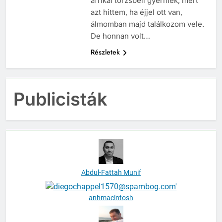
afrikai törzsbeli gyermek, mert
azt hittem, ha éjjel ott van,
álmomban majd találkozom vele.
De honnan volt…
Részletek
Publicisták
Abdul-Fattah Munif
anhmacintosh