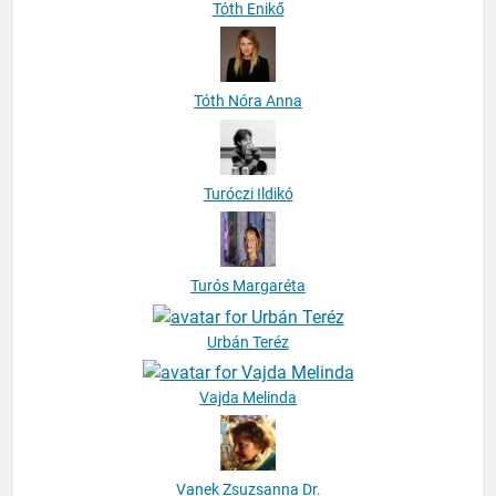
Tóth Enikő
Tóth Nóra Anna
Turóczi Ildikó
Turós Margaréta
Urbán Teréz
Vajda Melinda
Vanek Zsuzsanna Dr.