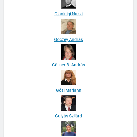
Gianluigi Nuzzi
Göczey András
Göllner B. András
Gősi Mariann
Gulyás Szilárd