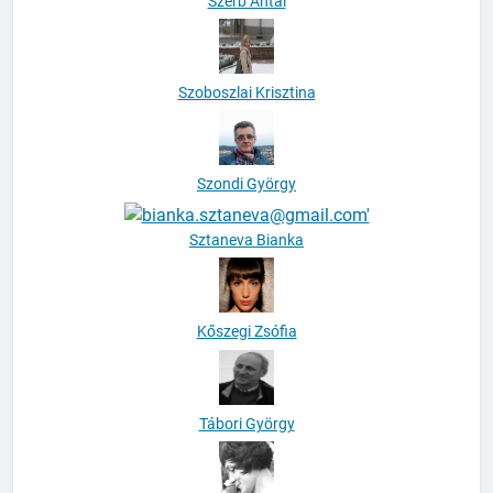
Szerb Antal
Szoboszlai Krisztina
Szondi György
Sztaneva Bianka
Kőszegi Zsófia
Tábori György