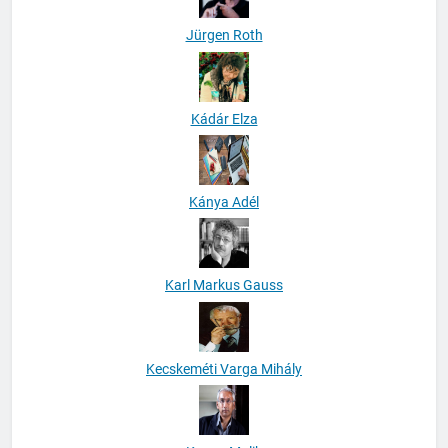
Jürgen Roth
Kádár Elza
Kánya Adél
Karl Markus Gauss
Kecskeméti Varga Mihály