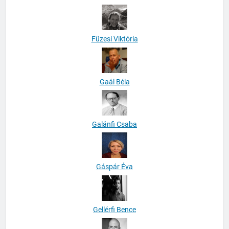
Füzesi Viktória
Gaál Béla
Galánfi Csaba
Gáspár Éva
Gellérfi Bence