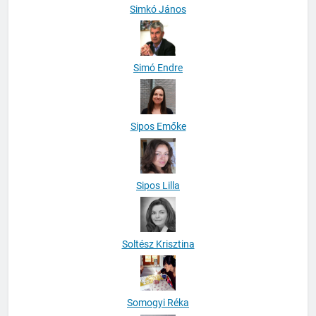
Simkó János
Simó Endre
Sipos Emőke
Sipos Lilla
Soltész Krisztina
Somogyi Réka