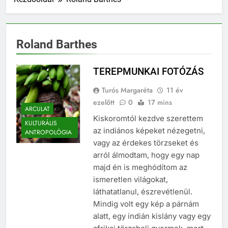
Roland Barthes
TEREPMUNKAI FOTÓZÁS
Turós Margaréta
11 év
ezelőtt
0
17 mins
ARCULAT
Kiskoromtól kezdve szerettem
KULTURÁLIS
az indiános képeket nézegetni,
ANTROPOLÓGIA
vagy az érdekes törzseket és
arról álmodtam, hogy egy nap
majd én is meghódítom az
ismeretlen világokat,
láthatatlanul, észrevétlenül.
Mindig volt egy kép a párnám
alatt, egy indián kislány vagy egy