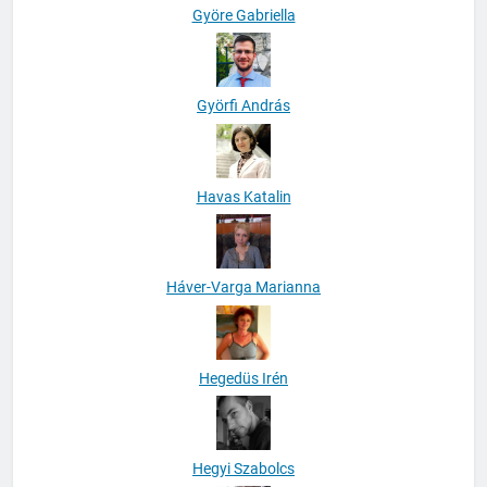
Györe Gabriella
Györfi András
Havas Katalin
Háver-Varga Marianna
Hegedüs Irén
Hegyi Szabolcs