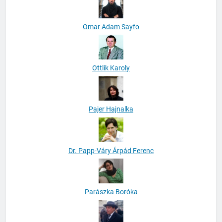
Omar Adam Sayfo
Ottlik Karoly
Pajer Hajnalka
Dr. Papp-Váry Árpád Ferenc
Parászka Boróka