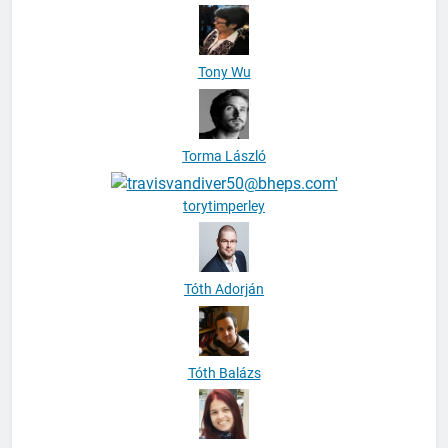
Tony Wu
Torma László
torytimperley
Tóth Adorján
Tóth Balázs