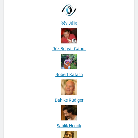
Rév Júlia
Réz Betyár Gábor
Róbert Katalin
Dahlke Rüdiger
Sablik Henrik