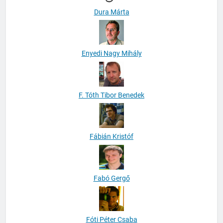
Dura Márta
Enyedi Nagy Mihály
F. Tóth Tibor Benedek
Fábián Kristóf
Fabó Gergő
Fóti Péter Csaba