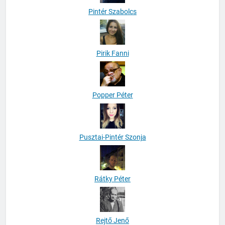
Pintér Szabolcs
Pirik Fanni
Popper Péter
Pusztai-Pintér Szonja
Rátky Péter
Rejtő Jenő