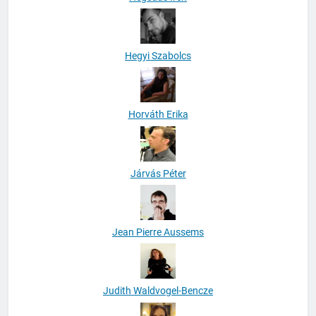
Hegyi Szabolcs
Horváth Erika
Járvás Péter
Jean Pierre Aussems
Judith Waldvogel-Bencze