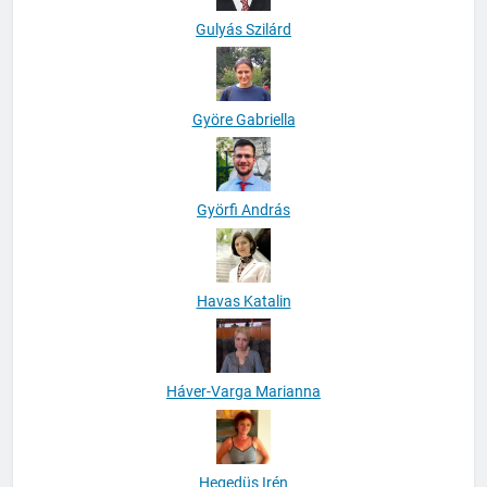
Gulyás Szilárd
Györe Gabriella
Györfi András
Havas Katalin
Háver-Varga Marianna
Hegedüs Irén