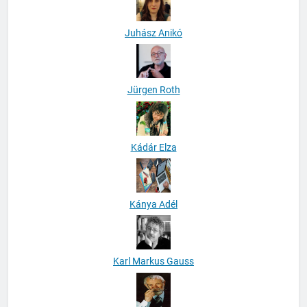
Juhász Anikó
Jürgen Roth
Kádár Elza
Kánya Adél
Karl Markus Gauss