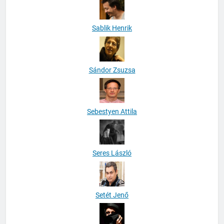
Sablik Henrik
Sándor Zsuzsa
Sebestyen Attila
Seres László
Setét Jenő