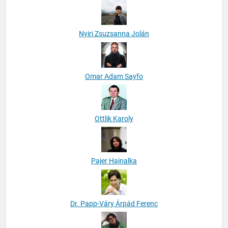
Nyiri Zsuzsanna Jolán
Omar Adam Sayfo
Ottlik Karoly
Pajer Hajnalka
Dr. Papp-Váry Árpád Ferenc