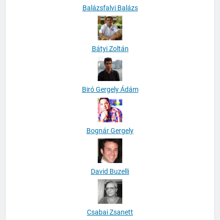
Balázsfalvi Balázs
Bátyi Zoltán
Biró Gergely Ádám
Bognár Gergely
David Buzelli
Csabai Zsanett