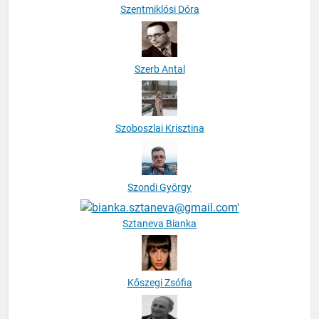
Szentmiklósi Dóra
Szerb Antal
Szoboszlai Krisztina
Szondi György
Sztaneva Bianka
Kőszegi Zsófia