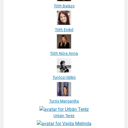
Tóth Balázs
Tóth Enikő
Tóth Nóra Anna
Turóczi Ildikó
Turós Margaréta
Urbán Teréz