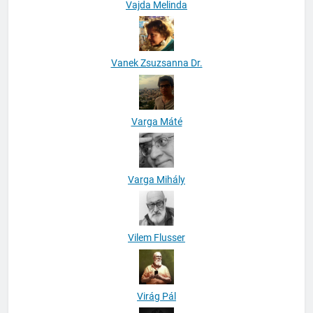
Vajda Melinda
Vanek Zsuzsanna Dr.
Varga Máté
Varga Mihály
Vilem Flusser
Virág Pál