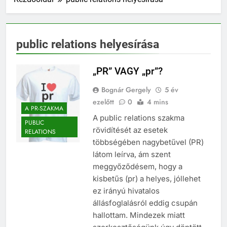
public relations helyesírása
„PR” VAGY „pr”?
Bognár Gergely
5 év
ezelőtt
0
4 mins
A PR-SZAKMA
A public relations szakma
PUBLIC
rövidítését az esetek
RELATIONS
többségében nagybetűvel (PR)
látom leírva, ám szent
meggyőződésem, hogy a
kisbetűs (pr) a helyes, jóllehet
ez irányú hivatalos
állásfoglalásról eddig csupán
hallottam. Mindezek miatt