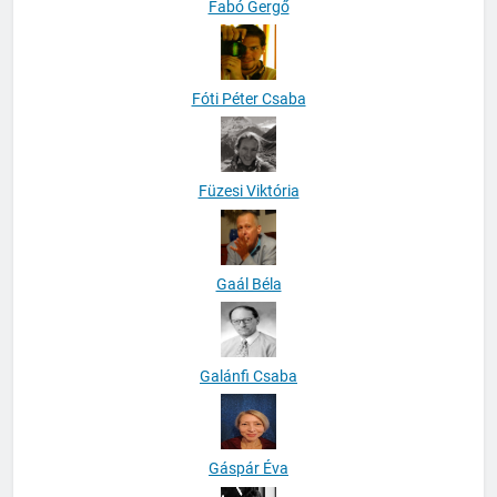
Fabó Gergő
Fóti Péter Csaba
Füzesi Viktória
Gaál Béla
Galánfi Csaba
Gáspár Éva