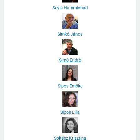
Seyla Hamminbad
Simkó János
Simó Endre
Sipos Emőke
Sipos Lilla
Soltész Krisztina