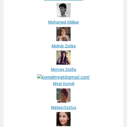
Mohamed Aldikar
Molnár Zsóka
Morvay Zsófia
Myat Kornél
Nádasi Esztus