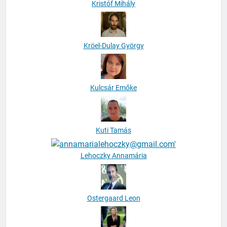
Kristóf Mihály
Kröel-Dulay György
Kulcsár Emőke
Kuti Tamás
Lehoczky Annamária
Ostergaard Leon