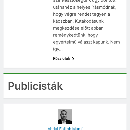
szerkesztőségünk úgy döntött,
utánanéz a helyes írásmódnak,
hogy végre rendet tegyen a
káoszban. Kutakodásunk
megkezdése előtt abban
reménykedtünk, hogy
egyértelmű választ kapunk. Nem
így…
Részletek
Publicisták
Abdul-Fattah Munif