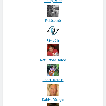
Rátky Péter
Rejtő Jenő
Rév Júlia
Réz Betyár Gábor
Róbert Katalin
Dahlke Rüdiger