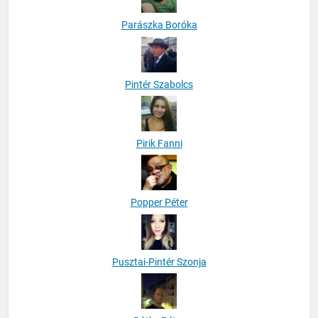
Parászka Boróka
Pintér Szabolcs
Pirik Fanni
Popper Péter
Pusztai-Pintér Szonja