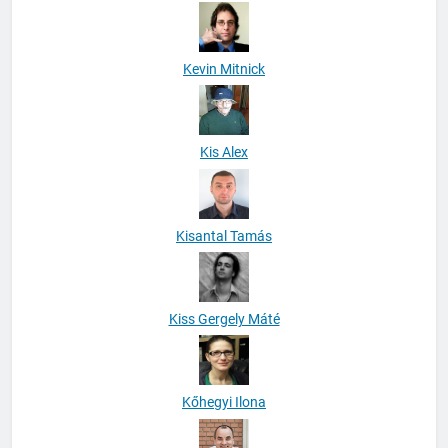
Kevin Mitnick
Kis Alex
Kisantal Tamás
Kiss Gergely Máté
Kőhegyi Ilona