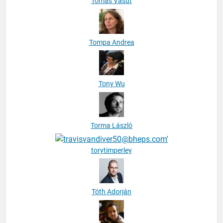
Tomáš Vašut
Tompa Andrea
Tony Wu
Torma László
torytimperley
Tóth Adorján