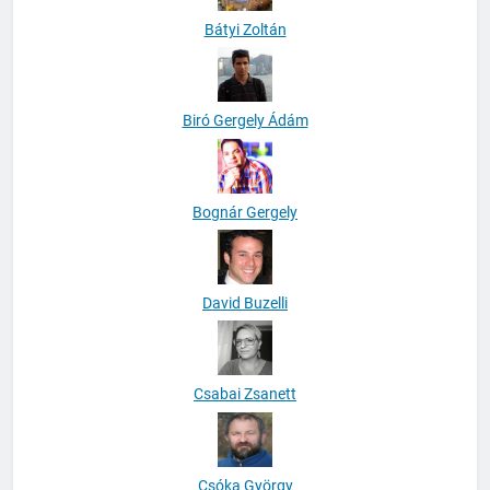
Bátyi Zoltán
Biró Gergely Ádám
Bognár Gergely
David Buzelli
Csabai Zsanett
Csóka György