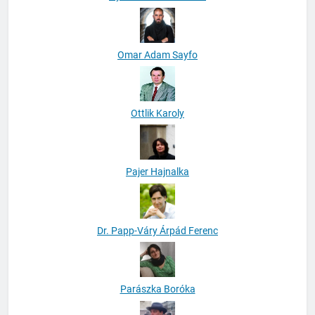
Omar Adam Sayfo
Ottlik Karoly
Pajer Hajnalka
Dr. Papp-Váry Árpád Ferenc
Parászka Boróka