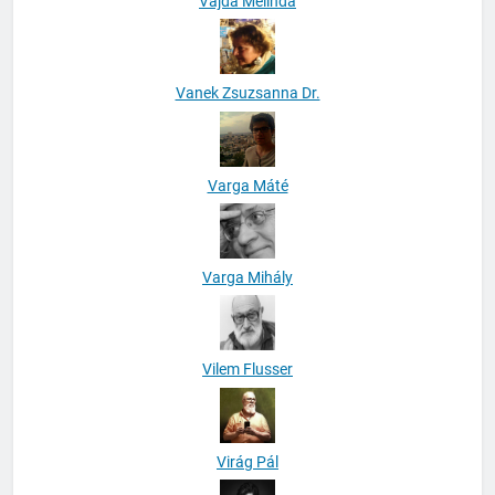
Vanek Zsuzsanna Dr.
Varga Máté
Varga Mihály
Vilem Flusser
Virág Pál
William Stanbury