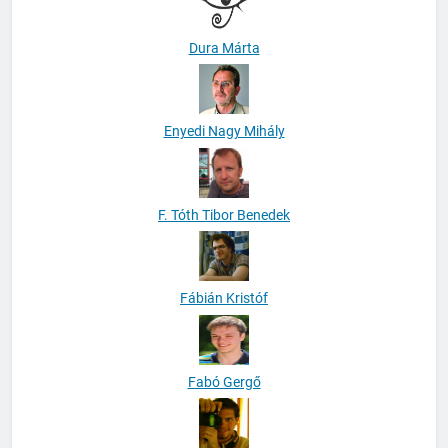
Dura Márta
Enyedi Nagy Mihály
F. Tóth Tibor Benedek
Fábián Kristóf
Fabó Gergő