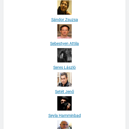
Sándor Zsuzsa
Sebestyen Attila
Seres László
Setét Jenő
Seyla Hamminbad