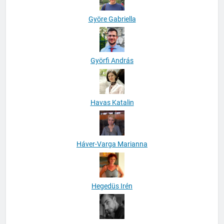
Györe Gabriella
Györfi András
Havas Katalin
Háver-Varga Marianna
Hegedüs Irén