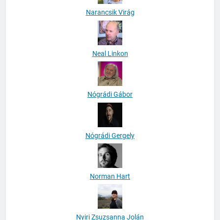
Narancsik Virág
Neal Linkon
Nógrádi Gábor
Nógrádi Gergely
Norman Hart
Nyiri Zsuzsanna Jolán