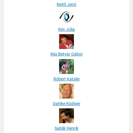
Rejtő Jenő
Rév Júlia
Réz Betyár Gábor
Róbert Katalin
Dahlke Rüdiger
Sablik Henrik