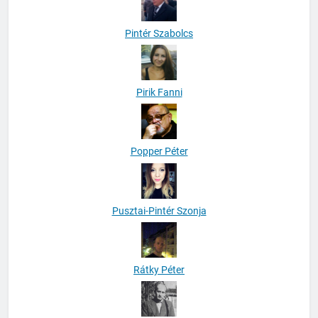
Pintér Szabolcs
Pirik Fanni
Popper Péter
Pusztai-Pintér Szonja
Rátky Péter