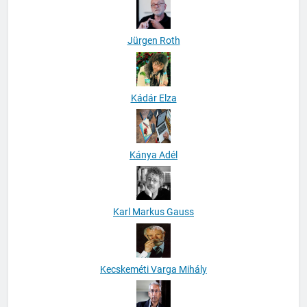
Jürgen Roth
Kádár Elza
Kánya Adél
Karl Markus Gauss
Kecskeméti Varga Mihály