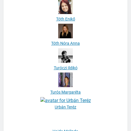
Tóth Enikő
Tóth Nóra Anna
Turóczi Ildikó
Turós Margaréta
Urbán Teréz
Vajda Melinda