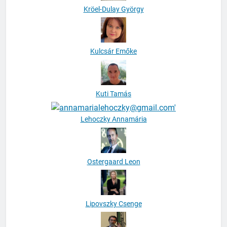
Kröel-Dulay György
Kulcsár Emőke
Kuti Tamás
Lehoczky Annamária
Ostergaard Leon
Lipovszky Csenge