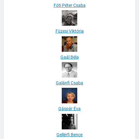
Fóti Péter Csaba
Füzesi Viktória
Gaál Béla
Galánfi Csaba
Gáspár Éva
Gellérfi Bence