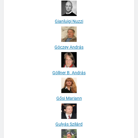
Gianluigi Nuzzi
Göczey András
Göllner B. András
Gősi Mariann
Gulyás Szilárd