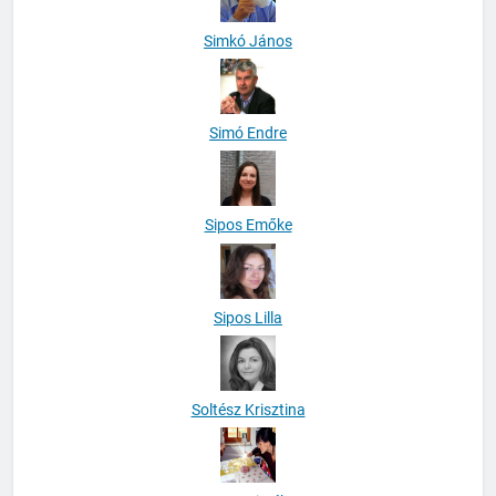
Simkó János
Simó Endre
Sipos Emőke
Sipos Lilla
Soltész Krisztina