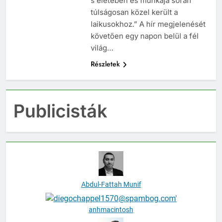
s életében és munkája során
túlságosan közel került a
laikusokhoz.” A hír megjelenését
követően egy napon belül a fél
világ…
Részletek
Publicisták
Abdul-Fattah Munif
anhmacintosh