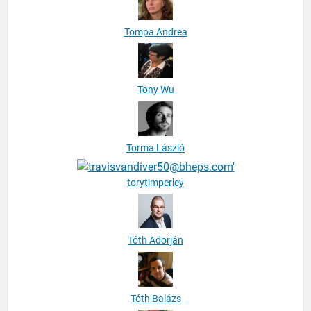
Tompa Andrea
Tony Wu
Torma László
torytimperley
Tóth Adorján
Tóth Balázs