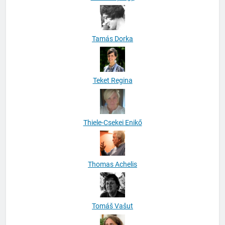
Tamás Dorka
Teket Regina
Thiele-Csekei Enikő
Thomas Achelis
Tomáš Vašut