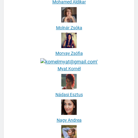
Mohamed Aldikar
Molnár Zsóka
Morvay Zsófia
Myat Kornél
Nádasi Esztus
Nagy Andrea