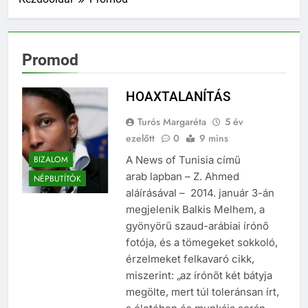
Promod
HOAXTALANÍTÁS
Turós Margaréta
5 év
ezelőtt
0
9 mins
BIZALOM
A News of Tunisia című
arab lapban – Z. Ahmed
NÉPBUTÍTÓK
aláírásával – 2014. január 3-án
megjelenik Balkis Melhem, a
gyönyörű szaud-arábiai írónő
fotója, és a tömegeket sokkoló,
érzelmeket felkavaró cikk,
miszerint: „az írónőt két bátyja
megölte, mert túl toleránsan írt,