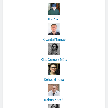
Kis Alex
Kisantal Tamás
Kiss Gergely Máté
Kőhegyi Ilona
Kolma Kornél