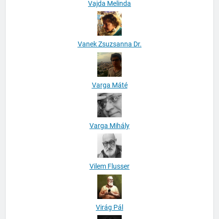
Vajda Melinda
Vanek Zsuzsanna Dr.
Varga Máté
Varga Mihály
Vilem Flusser
Virág Pál