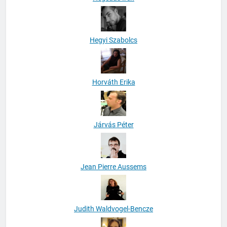
Hegyi Szabolcs
Horváth Erika
Járvás Péter
Jean Pierre Aussems
Judith Waldvogel-Bencze