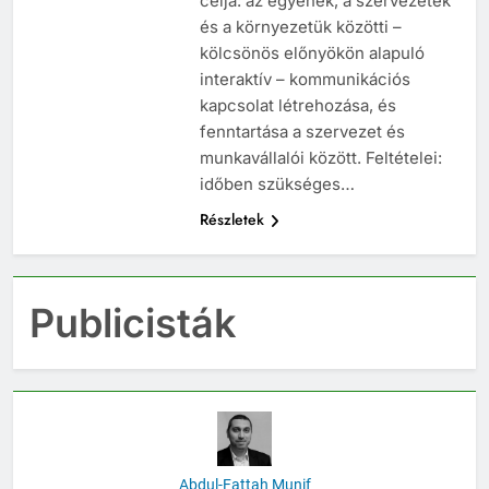
célja: az egyének, a szervezetek
és a környezetük közötti –
kölcsönös előnyökön alapuló
interaktív – kommunikációs
kapcsolat létrehozása, és
fenntartása a szervezet és
munkavállalói között. Feltételei:
időben szükséges…
Részletek
Publicisták
Abdul-Fattah Munif