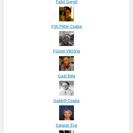
Fabó Gergő
Fóti Péter Csaba
Füzesi Viktória
Gaál Béla
Galánfi Csaba
Gáspár Éva