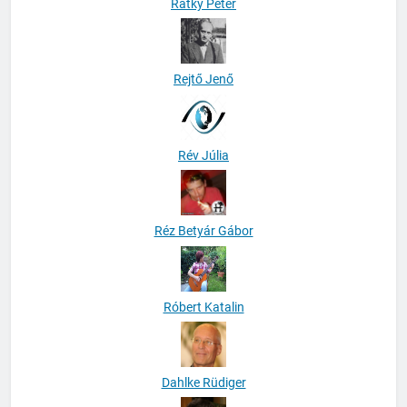
Rátky Péter
Rejtő Jenő
Rév Júlia
Réz Betyár Gábor
Róbert Katalin
Dahlke Rüdiger