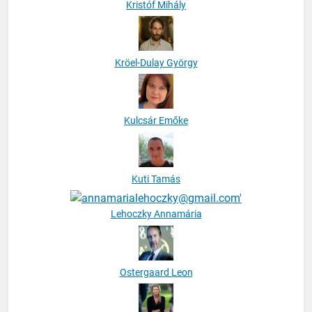
Kristóf Mihály
Kröel-Dulay György
Kulcsár Emőke
Kuti Tamás
Lehoczky Annamária
Ostergaard Leon