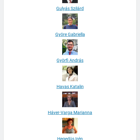
Gulyás Szilárd
Györe Gabriella
Györfi András
Havas Katalin
Háver-Varga Marianna
Hegedüs Irén