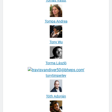
Tomáš Vašut
Tompa Andrea
Tony Wu
Torma László
torytimperley
Tóth Adorján