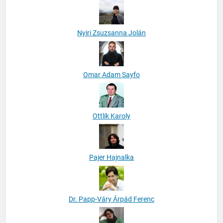
Nyiri Zsuzsanna Jolán
Omar Adam Sayfo
Ottlik Karoly
Pajer Hajnalka
Dr. Papp-Váry Árpád Ferenc