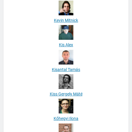
Kevin Mitnick
Kis Alex
Kisantal Tamás
Kiss Gergely Máté
Kőhegyi Ilona