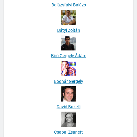
Balázsfalvi Balázs
Bátyi Zoltán
Biró Gergely Ádám
Bognár Gergely
David Buzelli
Csabai Zsanett