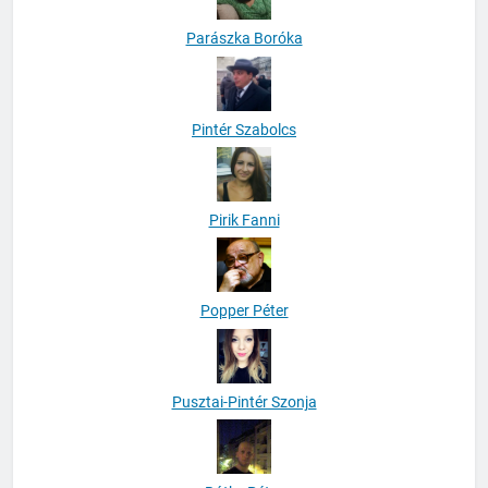
Parászka Boróka
Pintér Szabolcs
Pirik Fanni
Popper Péter
Pusztai-Pintér Szonja