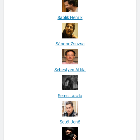
Sablik Henrik
Sándor Zsuzsa
Sebestyen Attila
Seres László
Setét Jenő