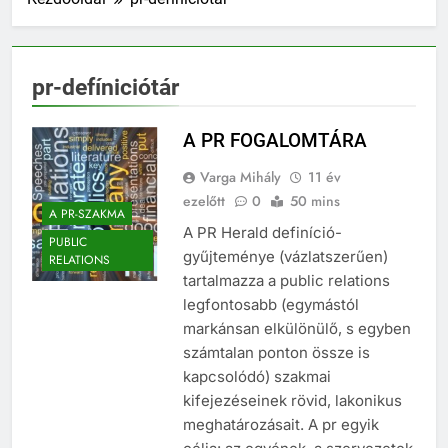
pr-defíniciótár
A PR FOGALOMTÁRA
Varga Mihály
11 év
ezelőtt
0
50 mins
A PR-SZAKMA
A PR Herald definíció-
PUBLIC
gyűjteménye (vázlatszerűen)
RELATIONS
tartalmazza a public relations
legfontosabb (egymástól
markánsan elkülönülő, s egyben
számtalan ponton össze is
kapcsolódó) szakmai
kifejezéseinek rövid, lakonikus
meghatározásait. A pr egyik