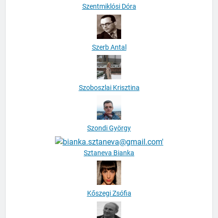
Szentmiklósi Dóra
Szerb Antal
Szoboszlai Krisztina
Szondi György
Sztaneva Bianka
Kőszegi Zsófia