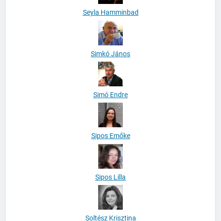
Seyla Hamminbad
Simkó János
Simó Endre
Sipos Emőke
Sipos Lilla
Soltész Krisztina