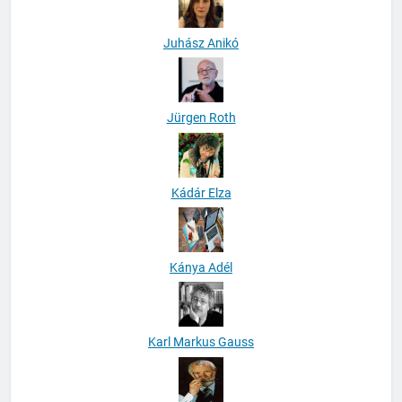
Juhász Anikó
Jürgen Roth
Kádár Elza
Kánya Adél
Karl Markus Gauss