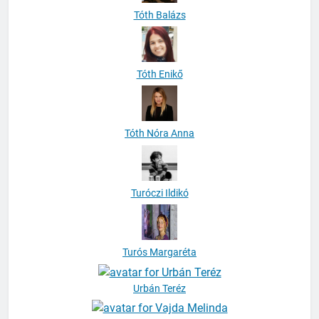
Tóth Balázs
Tóth Enikő
Tóth Nóra Anna
Turóczi Ildikó
Turós Margaréta
Urbán Teréz