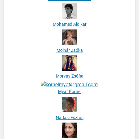
Mohamed Aldikar
Molnár Zsóka
Morvay Zsófia
Myat Kornél
Nádasi Esztus