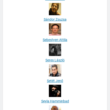
Sándor Zsuzsa
Sebestyen Attila
Seres László
Setét Jenő
Seyla Hamminbad