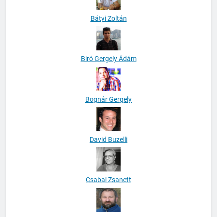
Bátyi Zoltán
Biró Gergely Ádám
Bognár Gergely
David Buzelli
Csabai Zsanett