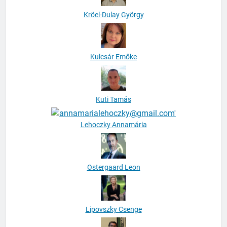
Kröel-Dulay György
Kulcsár Emőke
Kuti Tamás
Lehoczky Annamária
Ostergaard Leon
Lipovszky Csenge