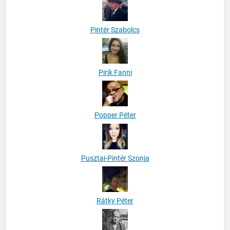
Pintér Szabolcs
Pirik Fanni
Popper Péter
Pusztai-Pintér Szonja
Rátky Péter