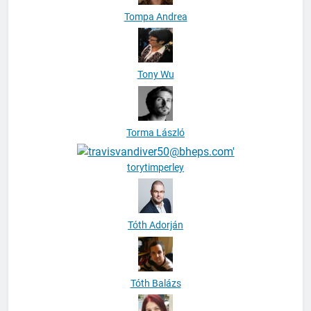
Tompa Andrea
Tony Wu
Torma László
torytimperley
Tóth Adorján
Tóth Balázs