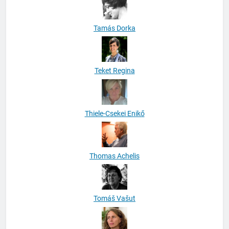
Tamás Dorka
Teket Regina
Thiele-Csekei Enikő
Thomas Achelis
Tomáš Vašut