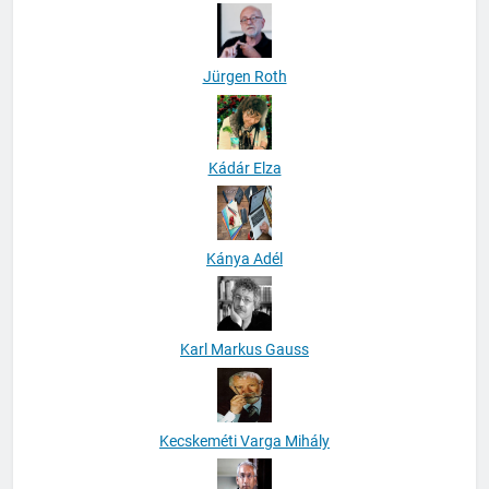
Jürgen Roth
Kádár Elza
Kánya Adél
Karl Markus Gauss
Kecskeméti Varga Mihály