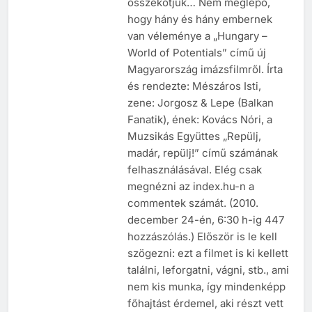
összekötjük… Nem meglepő,
hogy hány és hány embernek
van véleménye a „Hungary –
World of Potentials” című új
Magyarország imázsfilmről. Írta
és rendezte: Mészáros Isti,
zene: Jorgosz & Lepe (Balkan
Fanatik), ének: Kovács Nóri, a
Muzsikás Együttes „Repülj,
madár, repülj!” című számának
felhasználásával. Elég csak
megnézni az index.hu-n a
commentek számát. (2010.
december 24-én, 6:30 h-ig 447
hozzászólás.) Először is le kell
szögezni: ezt a filmet is ki kellett
találni, leforgatni, vágni, stb., ami
nem kis munka, így mindenképp
főhajtást érdemel, aki részt vett