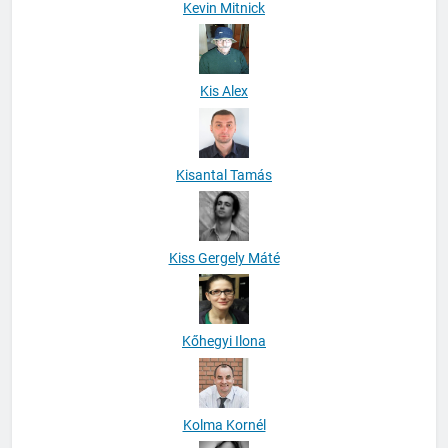
Kevin Mitnick
Kis Alex
Kisantal Tamás
Kiss Gergely Máté
Kőhegyi Ilona
Kolma Kornél