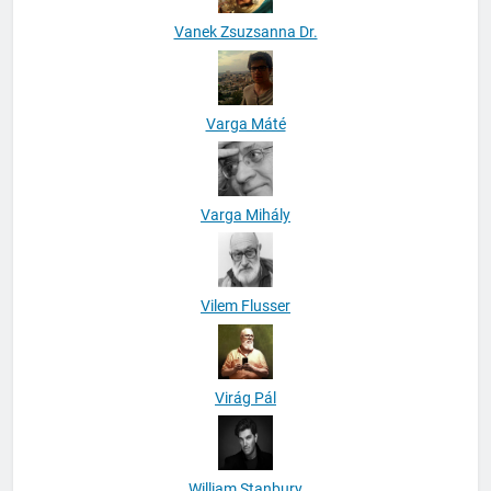
Vanek Zsuzsanna Dr.
Varga Máté
Varga Mihály
Vilem Flusser
Virág Pál
William Stanbury