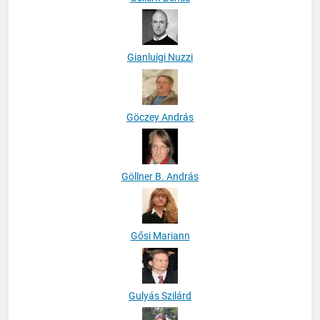
Gianluigi Nuzzi
Göczey András
Göllner B. András
Gősi Mariann
Gulyás Szilárd