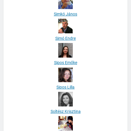
Simkó János
Simó Endre
Sipos Emőke
Sipos Lilla
Soltész Krisztina