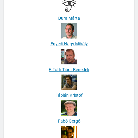
Dura Márta
Enyedi Nagy Mihály
F. Tóth Tibor Benedek
Fábián Kristóf
Fabó Gergő