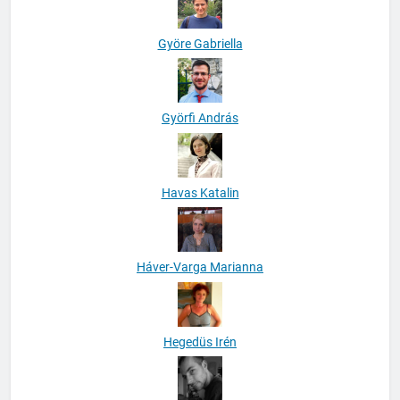
Györe Gabriella
Györfi András
Havas Katalin
Háver-Varga Marianna
Hegedüs Irén