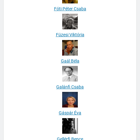
Fóti Péter Csaba
Füzesi Viktória
Gaál Béla
Galánfi Csaba
Gáspár Éva
Gellérfi Bence