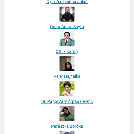
Nyiri Zsuzsanna Jolán
Omar Adam Sayfo
Ottlik Karoly
Pajer Hajnalka
Dr. Papp-Váry Árpád Ferenc
Parászka Boróka