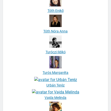
Tóth Enikő
Tóth Nóra Anna
Turóczi Ildikó
Turós Margaréta
Urbán Teréz
Vajda Melinda