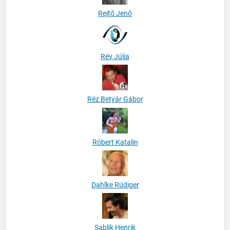
Rejtő Jenő
Rév Júlia
Réz Betyár Gábor
Róbert Katalin
Dahlke Rüdiger
Sablik Henrik