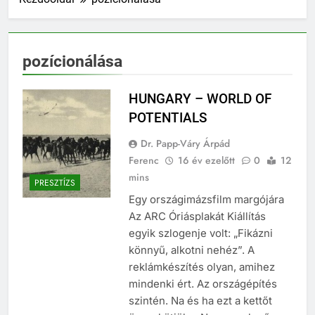
pozícionálása
HUNGARY – WORLD OF
POTENTIALS
Dr. Papp-Váry Árpád
Ferenc
16 év ezelőtt
0
12
mins
PRESZTÍZS
Egy országimázsfilm margójára
Az ARC Óriásplakát Kiállítás
egyik szlogenje volt: „Fikázni
könnyű, alkotni nehéz”. A
reklámkészítés olyan, amihez
mindenki ért. Az országépítés
szintén. Na és ha ezt a kettőt