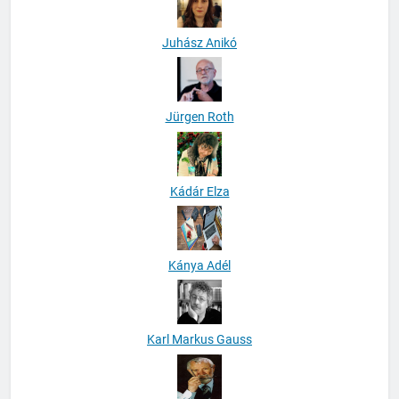
Juhász Anikó
Jürgen Roth
Kádár Elza
Kánya Adél
Karl Markus Gauss