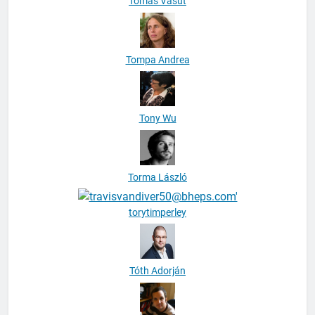
Tomáš Vašut
Tompa Andrea
Tony Wu
Torma László
torytimperley
Tóth Adorján