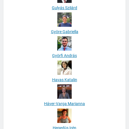
Gulyás Szilárd
Györe Gabriella
Györfi András
Havas Katalin
Háver-Varga Marianna
Hegedüs Irén