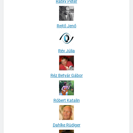
Rátky Péter
Rejtő Jenő
Rév Júlia
Réz Betyár Gábor
Róbert Katalin
Dahlke Rüdiger