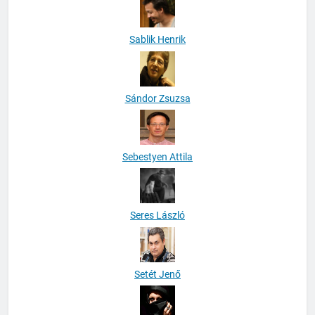
Sablik Henrik
Sándor Zsuzsa
Sebestyen Attila
Seres László
Setét Jenő