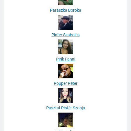
Parászka Boróka
Pintér Szabolcs
Pirik Fanni
Popper Péter
Pusztai-Pintér Szonja