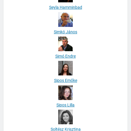
Seyla Hamminbad
Simkó János
Simó Endre
Sipos Emőke
Sipos Lilla
Soltész Krisztina