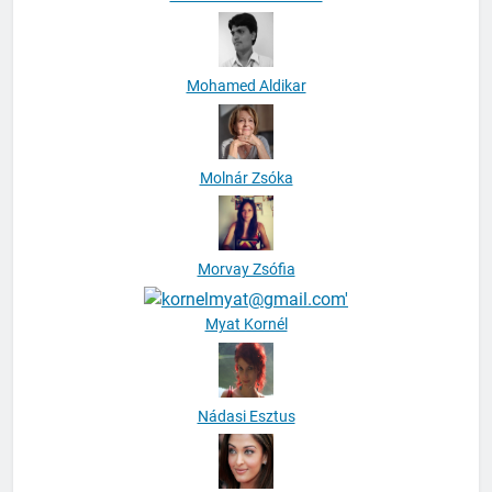
Mohamed Aldikar
Molnár Zsóka
Morvay Zsófia
Myat Kornél
Nádasi Esztus