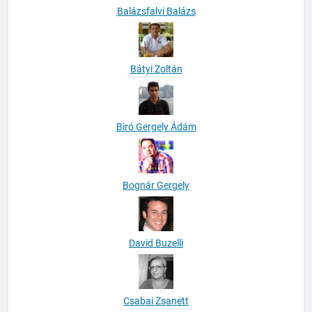
Balázsfalvi Balázs
Bátyi Zoltán
Biró Gergely Ádám
Bognár Gergely
David Buzelli
Csabai Zsanett