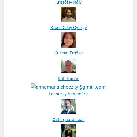
Kristóf Mihály
Kröel-Dulay György
Kulcsár Emőke
Kuti Tamás
Lehoczky Annamária
Ostergaard Leon