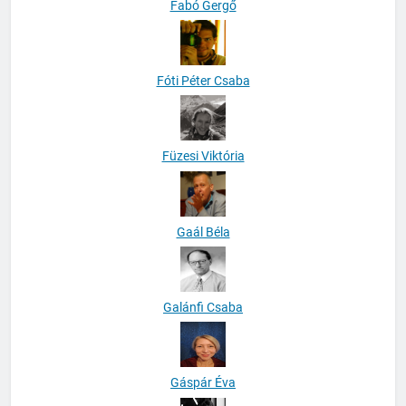
Fabó Gergő
Fóti Péter Csaba
Füzesi Viktória
Gaál Béla
Galánfi Csaba
Gáspár Éva