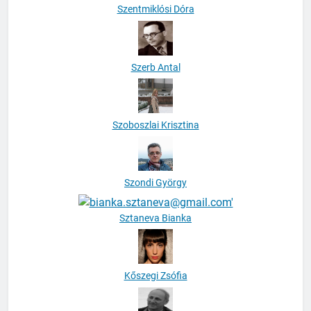
Szentmiklósi Dóra
Szerb Antal
Szoboszlai Krisztina
Szondi György
Sztaneva Bianka
Kőszegi Zsófia