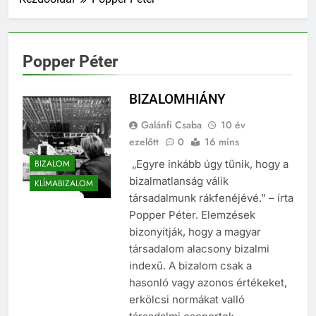
Popper Péter
BIZALOMHIÁNY
Galánfi Csaba
10 év
ezelőtt
0
16 mins
BIZALOM
„Egyre inkább úgy tűnik, hogy a
bizalmatlanság válik
KLÍMABIZALOM
társadalmunk rákfenéjévé.” – írta
Popper Péter. Elemzések
bizonyítják, hogy a magyar
társadalom alacsony bizalmi
indexű. A bizalom csak a
hasonló vagy azonos értékeket,
erkölcsi normákat valló