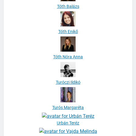
Tóth Balázs
Tóth Enikő
Tóth Nóra Anna
Turóczi Ildikó
Turós Margaréta
Urbán Teréz