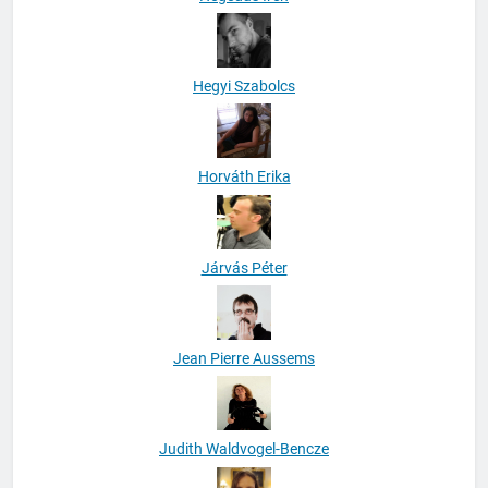
Hegyi Szabolcs
Horváth Erika
Járvás Péter
Jean Pierre Aussems
Judith Waldvogel-Bencze