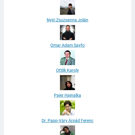
Nyiri Zsuzsanna Jolán
Omar Adam Sayfo
Ottlik Karoly
Pajer Hajnalka
Dr. Papp-Váry Árpád Ferenc