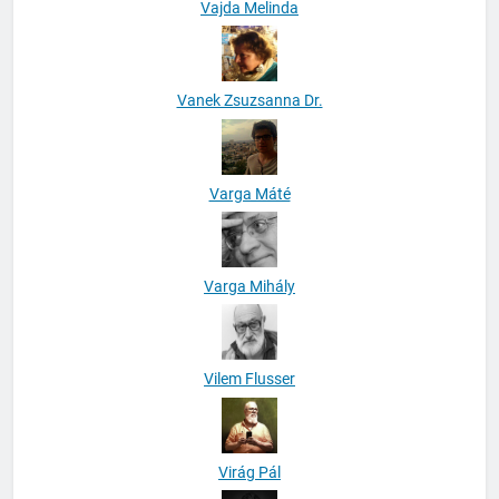
Vajda Melinda
Vanek Zsuzsanna Dr.
Varga Máté
Varga Mihály
Vilem Flusser
Virág Pál