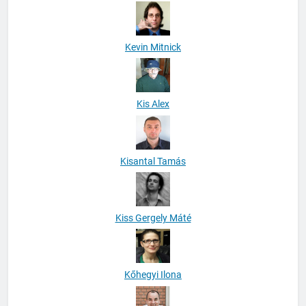
Kevin Mitnick
Kis Alex
Kisantal Tamás
Kiss Gergely Máté
Kőhegyi Ilona