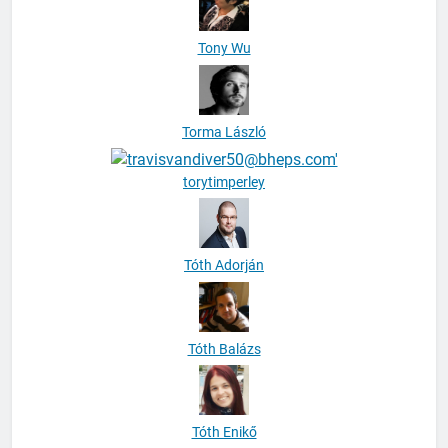
Tony Wu
Torma László
torytimperley
Tóth Adorján
Tóth Balázs
Tóth Enikő