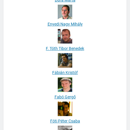
Dura Márta
Enyedi Nagy Mihály
F. Tóth Tibor Benedek
Fábián Kristóf
Fabó Gergő
Fóti Péter Csaba