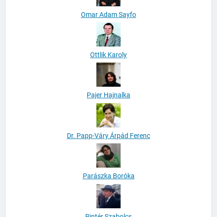
Omar Adam Sayfo
Ottlik Karoly
Pajer Hajnalka
Dr. Papp-Váry Árpád Ferenc
Parászka Boróka
Pintér Szabolcs