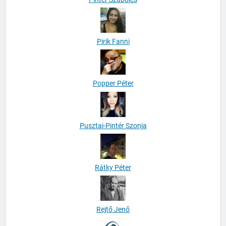
Pirik Fanni
Popper Péter
Pusztai-Pintér Szonja
Rátky Péter
Rejtő Jenő