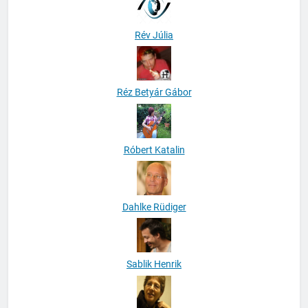
Rév Júlia
Réz Betyár Gábor
Róbert Katalin
Dahlke Rüdiger
Sablik Henrik