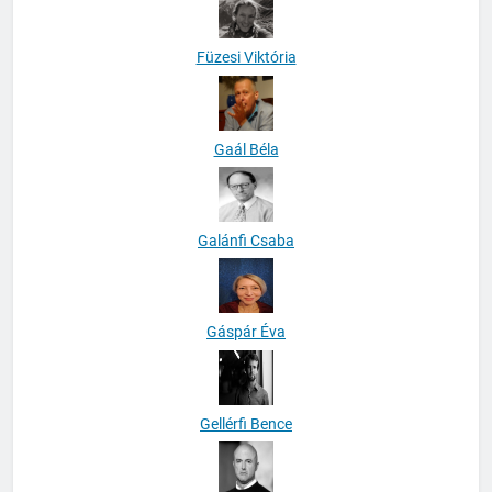
Füzesi Viktória
Gaál Béla
Galánfi Csaba
Gáspár Éva
Gellérfi Bence