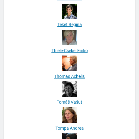
Teket Regina
Thiele-Csekei Enikő
Thomas Achelis
Tomáš Vašut
Tompa Andrea