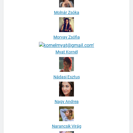
Molnár Zsóka
Morvay Zsófia
Myat Kornél
Nádasi Esztus
Nagy Andrea
Narancsik Virág