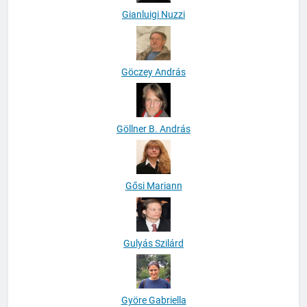
Gianluigi Nuzzi
Göczey András
Göllner B. András
Gősi Mariann
Gulyás Szilárd
Györe Gabriella