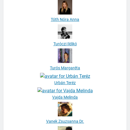
Tóth Nóra Anna
Turóczi Ildikó
Turós Margaréta
Urbán Teréz
Vajda Melinda
Vanek Zsuzsanna Dr.