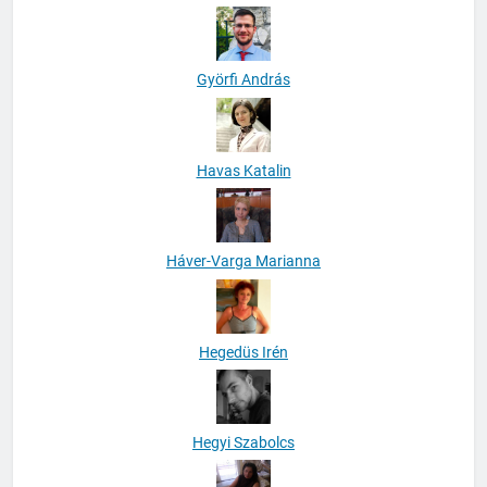
Györfi András
Havas Katalin
Háver-Varga Marianna
Hegedüs Irén
Hegyi Szabolcs