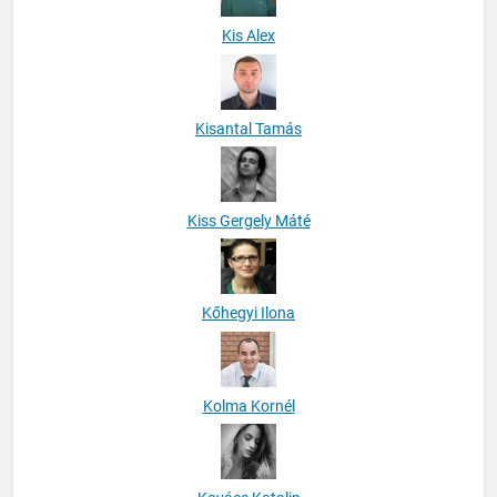
Kis Alex
Kisantal Tamás
Kiss Gergely Máté
Kőhegyi Ilona
Kolma Kornél