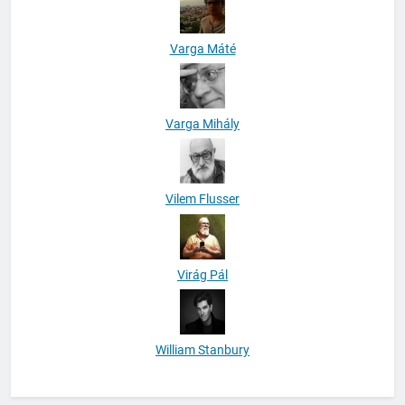
Varga Máté
Varga Mihály
Vilem Flusser
Virág Pál
William Stanbury