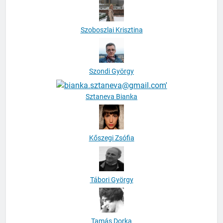
Szoboszlai Krisztina
Szondi György
Sztaneva Bianka
Kőszegi Zsófia
Tábori György
Tamás Dorka