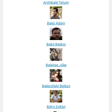
Archibald Tatum
Bakó Ádám
Bakó Balázs
Balassa Júlia
Balázsfalvi Balázs
Bátyi Zoltán