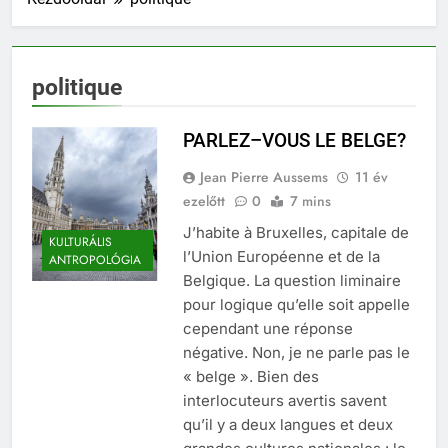
politique
PARLEZ–VOUS LE BELGE?
Jean Pierre Aussems
11 év
ezelőtt
0
7 mins
J’habite à Bruxelles, capitale de
KULTURÁLIS
l’Union Européenne et de la
ANTROPOLÓGIA
Belgique. La question liminaire
pour logique qu’elle soit appelle
cependant une réponse
négative. Non, je ne parle pas le
« belge ». Bien des
interlocuteurs avertis savent
qu’il y a deux langues et deux