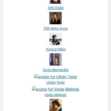
Tóth Enikő
Tóth Nóra Anna
Turóczi Ildikó
Turós Margaréta
Urbán Teréz
Vajda Melinda