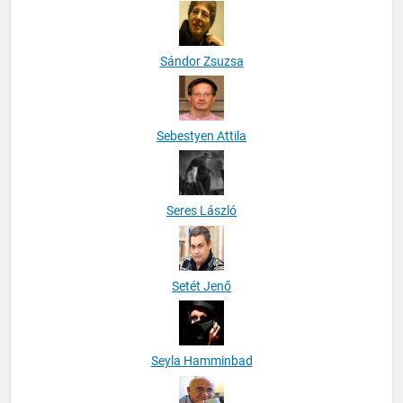
Sándor Zsuzsa
Sebestyen Attila
Seres László
Setét Jenő
Seyla Hamminbad