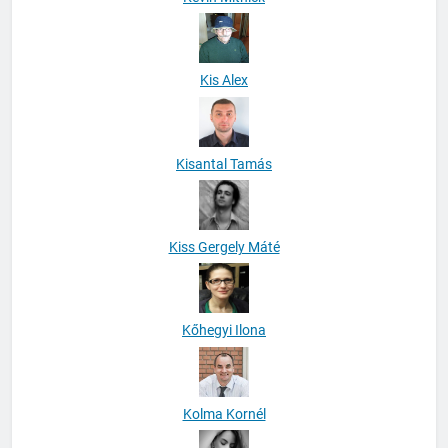
Kis Alex
Kisantal Tamás
Kiss Gergely Máté
Kőhegyi Ilona
Kolma Kornél