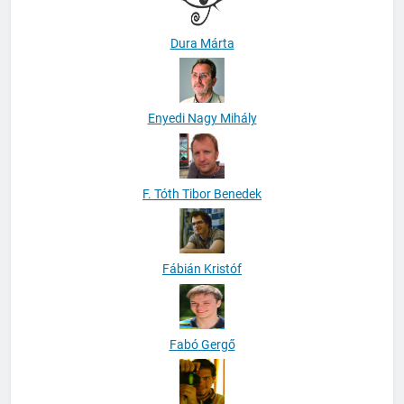
Dura Márta
Enyedi Nagy Mihály
F. Tóth Tibor Benedek
Fábián Kristóf
Fabó Gergő