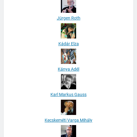
Jürgen Roth
Kádár Elza
Kánya Adél
Karl Markus Gauss
Kecskeméti Varga Mihály