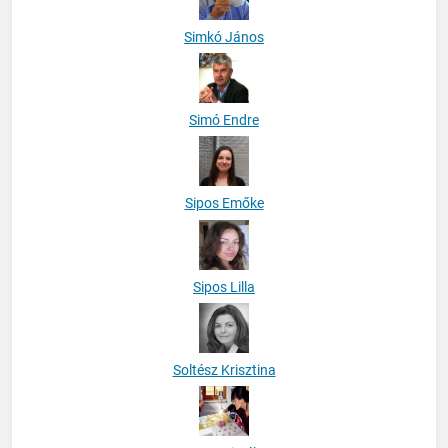
Simkó János
Simó Endre
Sipos Emőke
Sipos Lilla
Soltész Krisztina