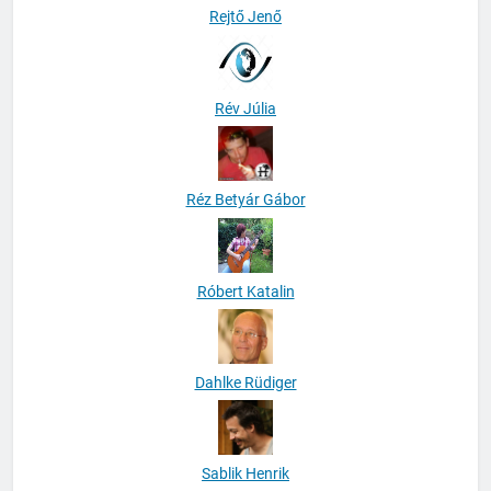
Rejtő Jenő
Rév Júlia
Réz Betyár Gábor
Róbert Katalin
Dahlke Rüdiger
Sablik Henrik