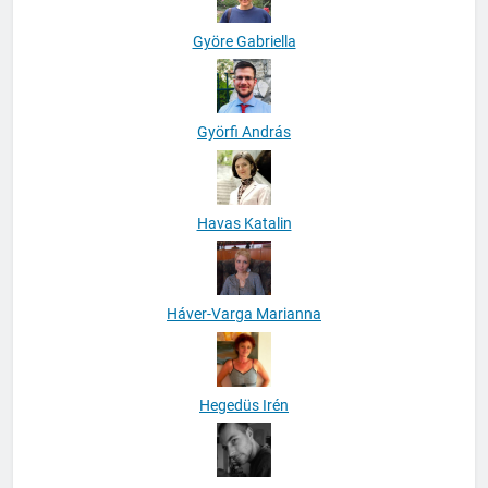
Györe Gabriella
Györfi András
Havas Katalin
Háver-Varga Marianna
Hegedüs Irén