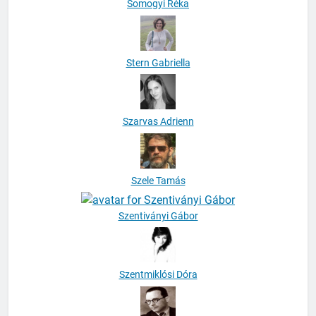
Somogyi Réka
Stern Gabriella
Szarvas Adrienn
Szele Tamás
Szentiványi Gábor
Szentmiklósi Dóra