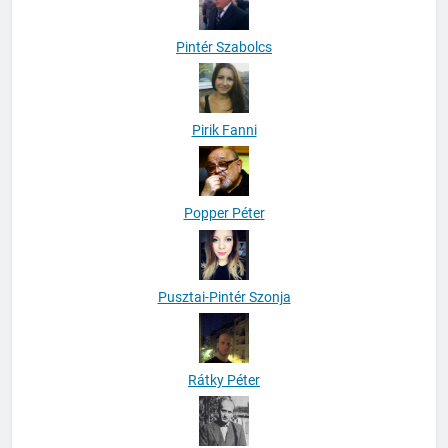
Pintér Szabolcs
Pirik Fanni
Popper Péter
Pusztai-Pintér Szonja
Rátky Péter