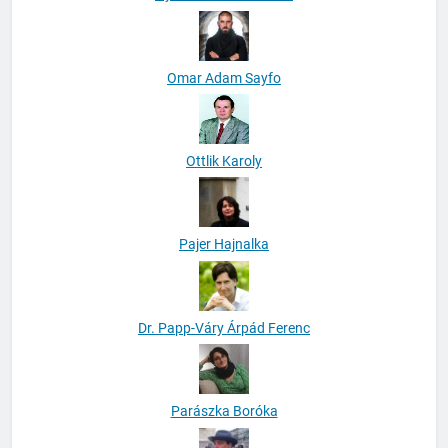
Omar Adam Sayfo
Ottlik Karoly
Pajer Hajnalka
Dr. Papp-Váry Árpád Ferenc
Parászka Boróka