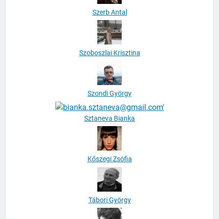
Szerb Antal
Szoboszlai Krisztina
Szondi György
Sztaneva Bianka
Kőszegi Zsófia
Tábori György