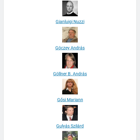
Gianluigi Nuzzi
Göczey András
Göllner B. András
Gősi Mariann
Gulyás Szilárd