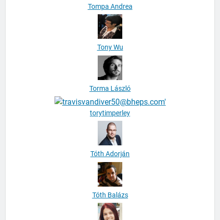
Tompa Andrea
Tony Wu
Torma László
torytimperley
Tóth Adorján
Tóth Balázs