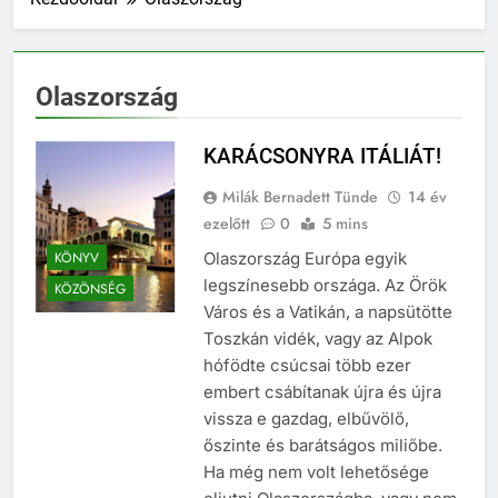
Olaszország
KARÁCSONYRA ITÁLIÁT!
Milák Bernadett Tünde
14 év
ezelőtt
0
5 mins
KÖNYV
Olaszország Európa egyik
legszínesebb országa. Az Örök
KÖZÖNSÉG
Város és a Vatikán, a napsütötte
Toszkán vidék, vagy az Alpok
hófödte csúcsai több ezer
embert csábítanak újra és újra
vissza e gazdag, elbűvölő,
őszinte és barátságos miliőbe.
Ha még nem volt lehetősége