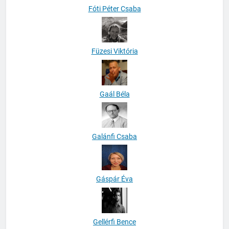
Fóti Péter Csaba
Füzesi Viktória
Gaál Béla
Galánfi Csaba
Gáspár Éva
Gellérfi Bence