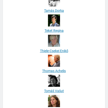
Tamás Dorka
Teket Regina
Thiele-Csekei Enikő
Thomas Achelis
Tomáš Vašut