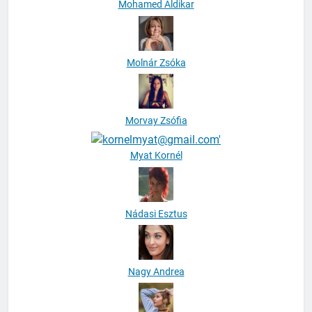
Mohamed Aldikar
Molnár Zsóka
Morvay Zsófia
Myat Kornél
Nádasi Esztus
Nagy Andrea