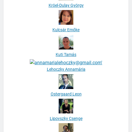
Kröel-Dulay György
Kulcsár Emőke
Kuti Tamás
Lehoczky Annamária
Ostergaard Leon
Lipovszky Csenge