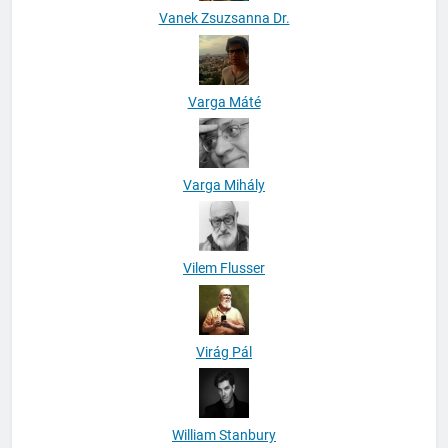
Vanek Zsuzsanna Dr.
Varga Máté
Varga Mihály
Vilem Flusser
Virág Pál
William Stanbury