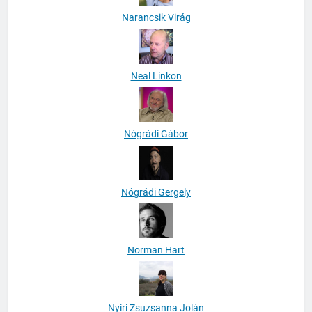
Narancsik Virág
Neal Linkon
Nógrádi Gábor
Nógrádi Gergely
Norman Hart
Nyiri Zsuzsanna Jolán