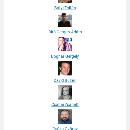
Bátyi Zoltán
Biró Gergely Ádám
Bognár Gergely
David Buzelli
Csabai Zsanett
Csóka György