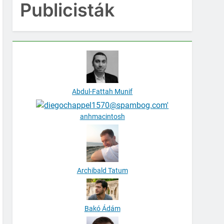
Publicisták
Abdul-Fattah Munif
anhmacintosh
Archibald Tatum
Bakó Ádám