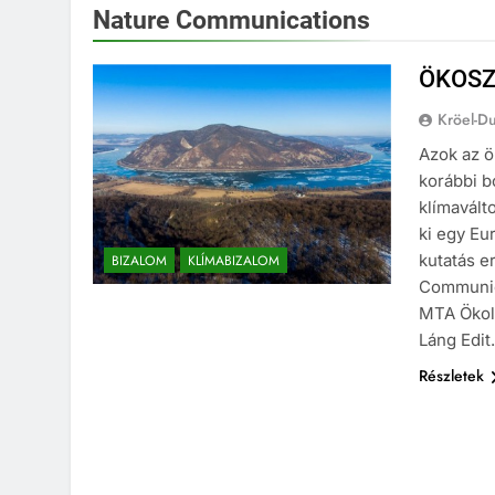
Nature Communications
ÖKOSZ
Kröel-D
Azok az ö
korábbi b
klímaválto
ki egy Eu
kutatás e
BIZALOM
KLÍMABIZALOM
Communica
MTA Ökoló
Láng Edi
Részletek