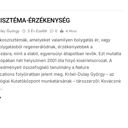
ISZTÉMA-ÉRZÉKENYSÉG
ulay György
5 Év Ezelőtt
0
4 Mins
koszisztémák, amelyeket valamilyen bolygatás ér, vagy
olygatásból regenerálódnak, érzékenyebbek a
zásra, mint a stabil, egyensúlyi állapotban levők. Ezt mutatta
rópában hét helyszínen 2001 óta folyó kísérletsorozat. A
redményeit összefoglaló tanulmány a Nature
tions folyóiratban jelent meg. Kröel-Dulay György – az
giai Kutatóközpont munkatársának – társszerzői: Kovácsné
t…