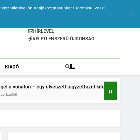
használatával ön a tájékoztatásunkat tudomásul veszi.
HÍRLEVÉL
VÉLETLENSZERŰ ÚJDONSÁG
KIADÓ
– egy elveszett jegyzetfüzet kitépett lapjai
Dr
2 