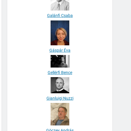
Galánfi Csaba
Gáspár Éva
Gellérfi Bence
Gianluigi Nuzzi
Göczey András