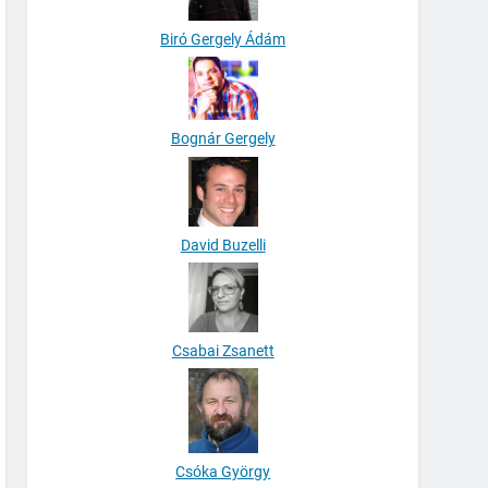
Biró Gergely Ádám
Bognár Gergely
David Buzelli
Csabai Zsanett
Csóka György