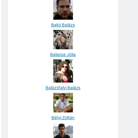
Bakó Balázs
Balassa Júlia
Balázsfalvi Balázs
Bátyi Zoltán