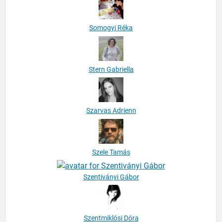
Somogyi Réka
Stern Gabriella
Szarvas Adrienn
Szele Tamás
Szentiványi Gábor
Szentmiklósi Dóra