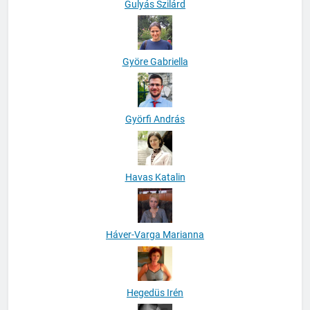
Gulyás Szilárd
Györe Gabriella
Györfi András
Havas Katalin
Háver-Varga Marianna
Hegedüs Irén