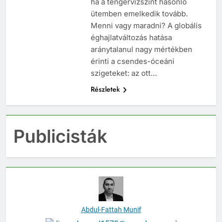
ha a tengervízszint hasonló
ütemben emelkedik tovább.
Menni vagy maradni? A globális
éghajlatváltozás hatása
aránytalanul nagy mértékben
érinti a csendes-óceáni
szigeteket: az ott…
Részletek
Publicisták
Abdul-Fattah Munif