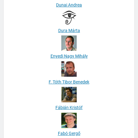
Dunai Andrea
Dura Márta
Enyedi Nagy Mihály
F. Tóth Tibor Benedek
Fábián Kristóf
Fabó Gergő