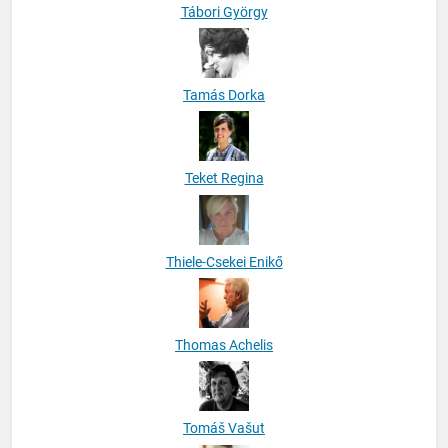
Tábori György
Tamás Dorka
Teket Regina
Thiele-Csekei Enikő
Thomas Achelis
Tomáš Vašut