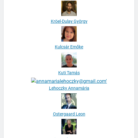
Kröel-Dulay György
Kulcsár Emőke
Kuti Tamás
Lehoczky Annamária
Ostergaard Leon