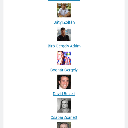
Bátyi Zoltán
Biró Gergely Ádám
Bognár Gergely
David Buzelli
Csabai Zsanett