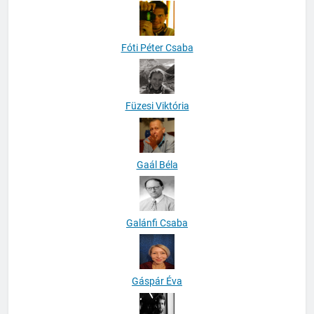
Fóti Péter Csaba
Füzesi Viktória
Gaál Béla
Galánfi Csaba
Gáspár Éva