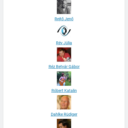
Rejtő Jenő
Rév Júlia
Réz Betyár Gábor
Róbert Katalin
Dahlke Rüdiger