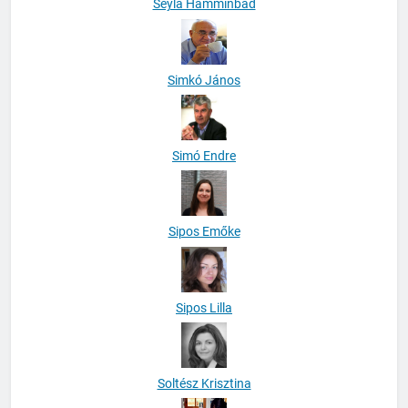
Seyla Hamminbad
Simkó János
Simó Endre
Sipos Emőke
Sipos Lilla
Soltész Krisztina