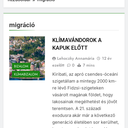
migráció
KLÍMAVÁNDOROK A
KAPUK ELŐTT
Lehoczky Annamária
12 év
ezelőtt
0
7 mins
BIZALOM
Kiribati, az apró csendes-óceáni
KLÍMABIZALOM
szigetállam a mintegy 2000 km-
re lévő Fidzsi-szigeteken
vásárolt magának földet, hogy
lakosainak megélhetést és jövőt
teremtsen. A 21. századi
exodusra akár már a következő
generáció életében sor kerülhet,