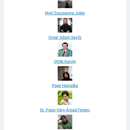
Nyiri Zsuzsanna Jolán
Omar Adam Sayfo
Ottlik Karoly
Pajer Hajnalka
Dr. Papp-Váry Árpád Ferenc