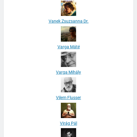
Vanek Zsuzsanna Dr.
Varga Máté
Varga Mihály
Vilem Flusser
Virág Pál