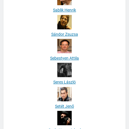
Sablik Henrik
Sándor Zsuzsa
Sebestyen Attila
Seres László
Setét Jenő