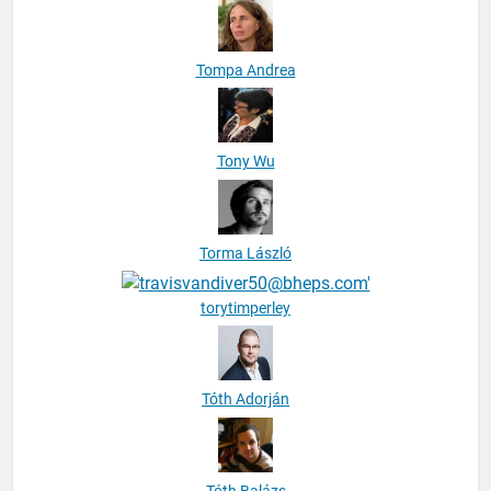
Tompa Andrea
Tony Wu
Torma László
torytimperley
Tóth Adorján
Tóth Balázs