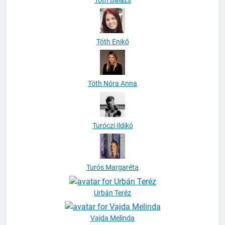
Tóth Enikő
Tóth Nóra Anna
Turóczi Ildikó
Turós Margaréta
Urbán Teréz
Vajda Melinda