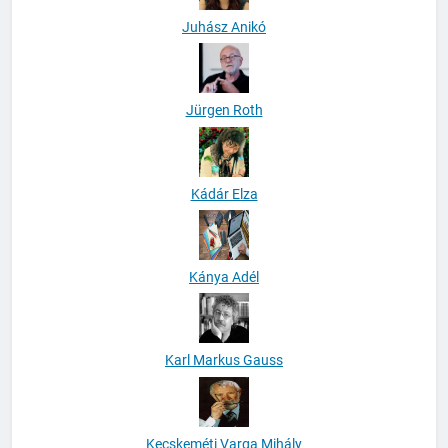
Juhász Anikó
Jürgen Roth
Kádár Elza
Kánya Adél
Karl Markus Gauss
Kecskeméti Varga Mihály