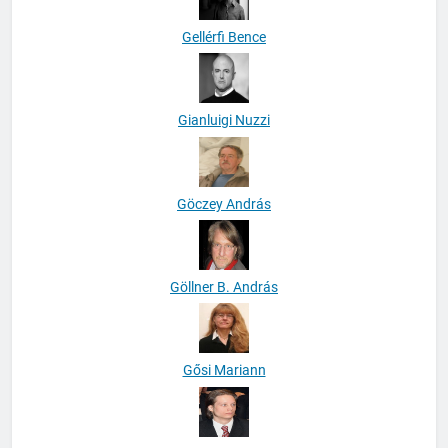
Gellérfi Bence
Gianluigi Nuzzi
Göczey András
Göllner B. András
Gősi Mariann