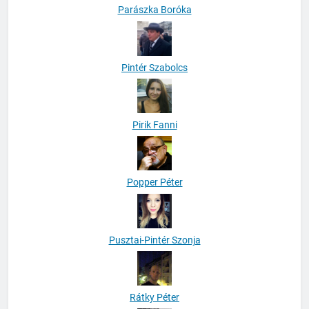
Parászka Boróka
Pintér Szabolcs
Pirik Fanni
Popper Péter
Pusztai-Pintér Szonja
Rátky Péter