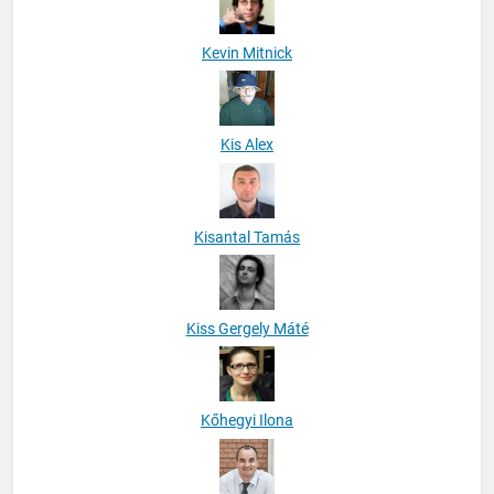
Kevin Mitnick
Kis Alex
Kisantal Tamás
Kiss Gergely Máté
Kőhegyi Ilona