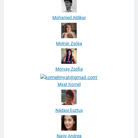
Mohamed Aldikar
Molnár Zsóka
Morvay Zsófia
Myat Kornél
Nádasi Esztus
Nagy Andrea