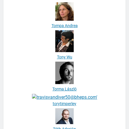
Tompa Andrea
Tony Wu
Torma László
torytimperley