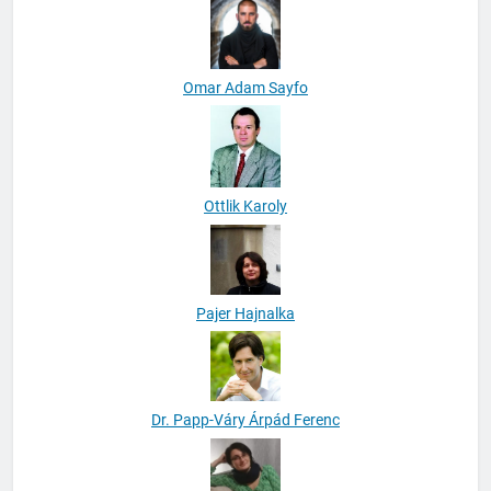
Omar Adam Sayfo
Ottlik Karoly
Pajer Hajnalka
Dr. Papp-Váry Árpád Ferenc