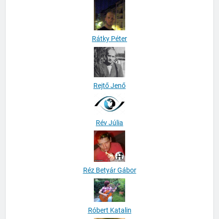
Rátky Péter
Rejtő Jenő
Rév Júlia
Réz Betyár Gábor
Róbert Katalin