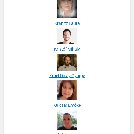
Kránitz Laura
Kristóf Mihály
Kröel-Dulay György
Kulcsár Emőke