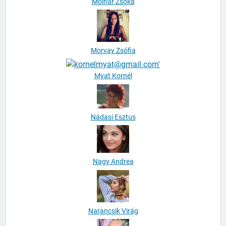
Molnár Zsóka
Morvay Zsófia
Myat Kornél
Nádasi Esztus
Nagy Andrea
Narancsik Virág