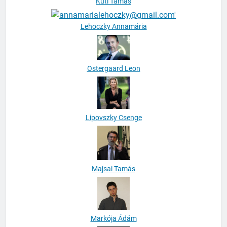
Kuti Tamás
Lehoczky Annamária
Ostergaard Leon
Lipovszky Csenge
Majsai Tamás
Markója Ádám