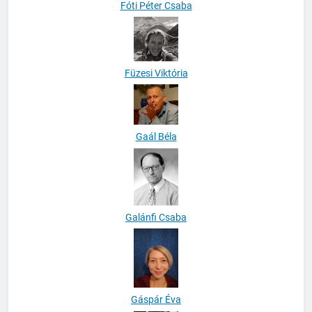
Fóti Péter Csaba
Füzesi Viktória
Gaál Béla
Galánfi Csaba
Gáspár Éva