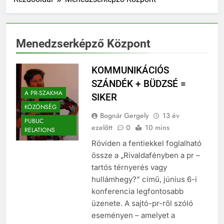
Menedzserképző Központ
KOMMUNIKÁCIÓS
SZÁNDÉK + BÜDZSÉ =
A PR-SZAKMA
SIKER
KÖZÖNSÉG
Bognár Gergely
13 év
PUBLIC
ezelőtt
0
10 mins
RELATIONS
Röviden a fentiekkel foglalható
össze a „Rivaldafényben a pr –
tartós térnyerés vagy
hullámhegy?” című, június 6-i
konferencia legfontosabb
üzenete. A sajtó-pr-ről szóló
eseményen – amelyet a