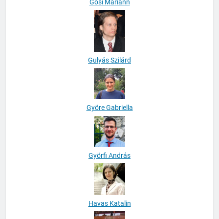
Gősi Mariann
Gulyás Szilárd
Györe Gabriella
Györfi András
Havas Katalin