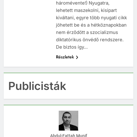
háromévente!) Nyugatra,
lehetett maszekolni, kisipart
kiváltani, egyre több nyugati cikk
jöhetett be és a hétköznapokban
nem érződött a szocializmus
diktatórikus önvédő rendszere.
De biztos így…
Részletek
Publicisták
Abdul-Fattah Munif