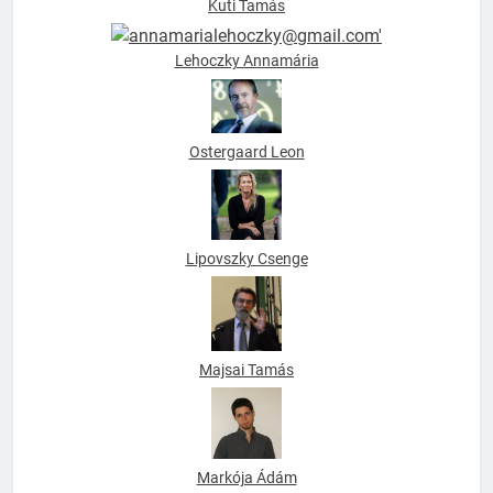
Kuti Tamás
Lehoczky Annamária
Ostergaard Leon
Lipovszky Csenge
Majsai Tamás
Markója Ádám