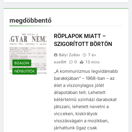
megdöbbentő
RÖPLAPOK MIATT –
SZIGORÍTOTT BÖRTÖN
Bátyi Zoltán
7 év
ezelőtt
0
13 mins
BIZALOM
„A kommunizmus legvidámabb
NÉPBUTÍTÓK
barakkjában” – 1968-ban – az
élet a viszonylagos jólét
állapotában telt. Lehetett
kétértelmű színházi darabokat
játszani, lehetett nevetni a
vicceken, kiskirályok
visszásságain a mozikban,
járhattunk (igaz csak