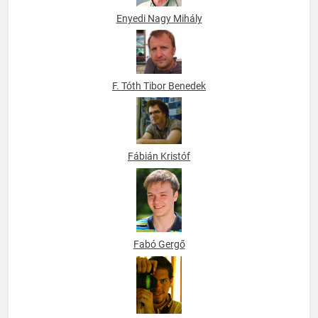
Enyedi Nagy Mihály
F. Tóth Tibor Benedek
Fábián Kristóf
Fabó Gergő