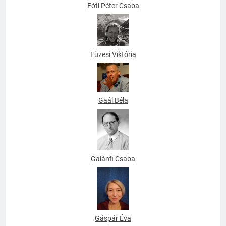
Fóti Péter Csaba
Füzesi Viktória
Gaál Béla
Galánfi Csaba
Gáspár Éva