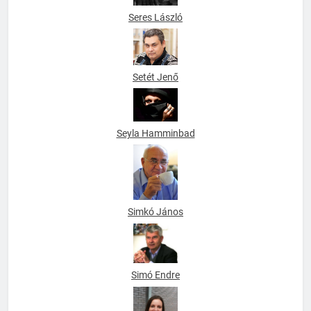
Seres László
Setét Jenő
Seyla Hamminbad
Simkó János
Simó Endre