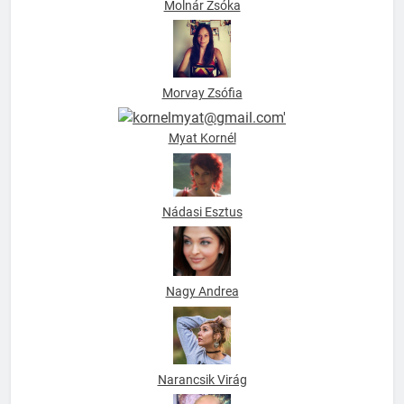
Molnár Zsóka
Morvay Zsófia
Myat Kornél
Nádasi Esztus
Nagy Andrea
Narancsik Virág