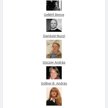
Gellérfi Bence
Gianluigi Nuzzi
Göczey András
Göllner B. András