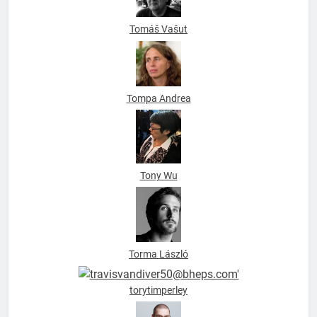
Tompa Andrea
Tony Wu
Torma László
torytimperley