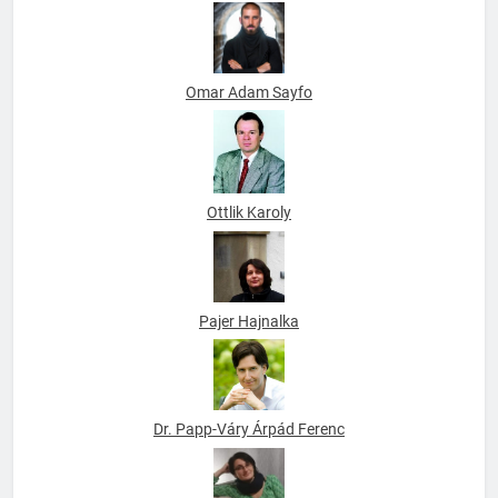
Omar Adam Sayfo
Ottlik Karoly
Pajer Hajnalka
Dr. Papp-Váry Árpád Ferenc