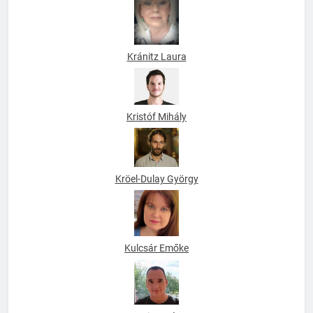
Kránitz Laura
Kristóf Mihály
Kröel-Dulay György
Kulcsár Emőke