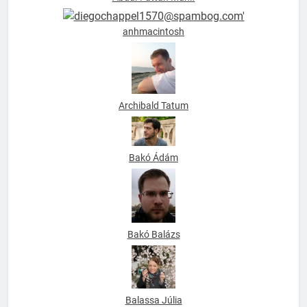
anhmacintosh
Archibald Tatum
Bakó Ádám
Bakó Balázs
Balassa Júlia