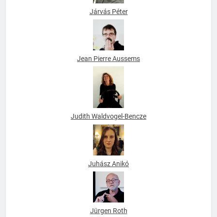
Járvás Péter
Jean Pierre Aussems
Judith Waldvogel-Bencze
Juhász Anikó
Jürgen Roth