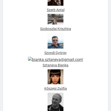
Szoboszlai Krisztina
Szondi György
Sztaneva Bianka
Kőszegi Zsófia
Tábori György