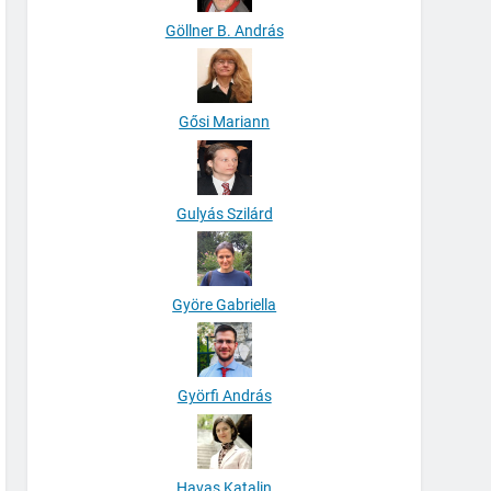
Göllner B. András
Gősi Mariann
Gulyás Szilárd
Györe Gabriella
Györfi András
Havas Katalin