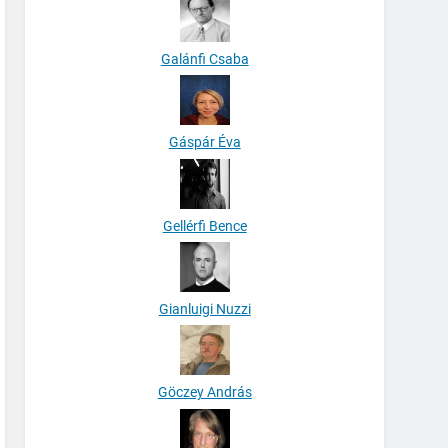
Galánfi Csaba
Gáspár Éva
Gellérfi Bence
Gianluigi Nuzzi
Göczey András