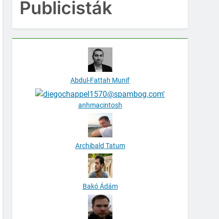
Publicisták
Abdul-Fattah Munif
anhmacintosh
Archibald Tatum
Bakó Ádám