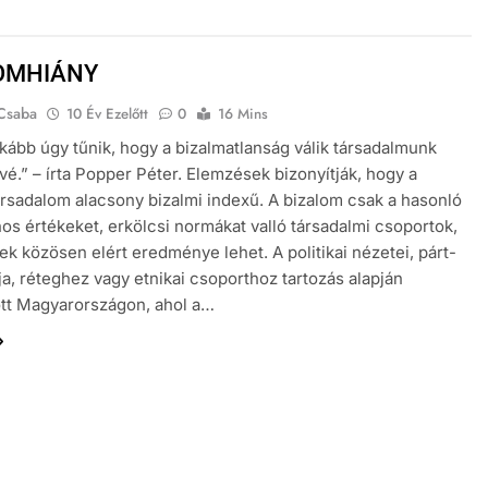
OMHIÁNY
 Csaba
10 Év Ezelőtt
0
16 Mins
kább úgy tűnik, hogy a bizalmatlanság válik társadalmunk
vé.” – írta Popper Péter. Elemzések bizonyítják, hogy a
rsadalom alacsony bizalmi indexű. A bizalom csak a hasonló
os értékeket, erkölcsi normákat valló társadalmi csoportok,
k közösen elért eredménye lehet. A politikai nézetei, párt-
ja, réteghez vagy etnikai csoporthoz tartozás alapján
tt Magyarországon, ahol a…