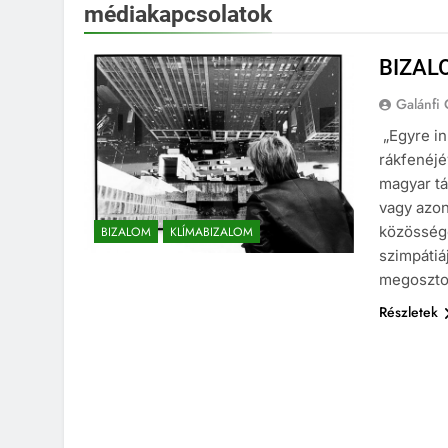
médiakapcsolatok
BIZAL
Galánfi
„Egyre in
rákfenéjé
magyar tá
vagy azon
közössége
BIZALOM
KLÍMABIZALOM
szimpátiá
megoszto
Részletek