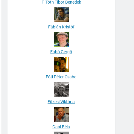
F. Tóth Tibor Benedek
Fábián Kristóf
Fabó Gergő
Fóti Péter Csaba
Füzesi Viktória
Gaál Béla