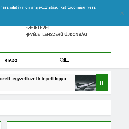
használatával ön a tájékoztatásunkat tudomásul veszi.
HÍRLEVÉL
VÉLETLENSZERŰ ÚJDONSÁG
KIADÓ
zet kitépett lapjai
Drone – egy elveszett jegyz
2 Hónap Ezelőtt