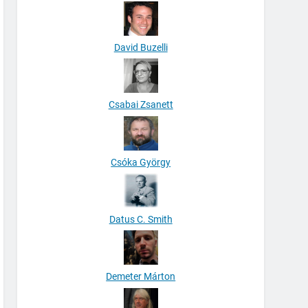
David Buzelli
Csabai Zsanett
Csóka György
Datus C. Smith
Demeter Márton