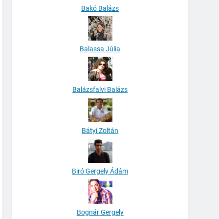
Bakó Balázs
Balassa Júlia
Balázsfalvi Balázs
Bátyi Zoltán
Biró Gergely Ádám
Bognár Gergely