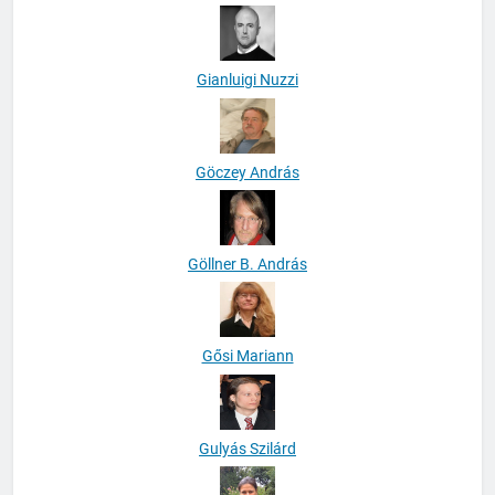
Gianluigi Nuzzi
Göczey András
Göllner B. András
Gősi Mariann
Gulyás Szilárd