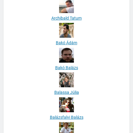
Archibald Tatum
Bakó Ádám
Bakó Balázs
Balassa Júlia
Balázsfalvi Balázs