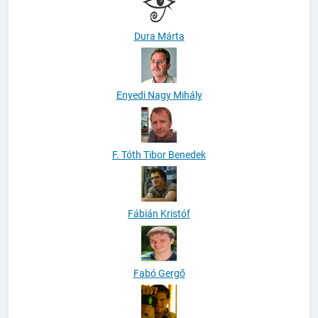
Dura Márta
Enyedi Nagy Mihály
F. Tóth Tibor Benedek
Fábián Kristóf
Fabó Gergő