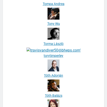
Tompa Andrea
Tony Wu
Torma László
torytimperley
Tóth Adorján
Tóth Balázs