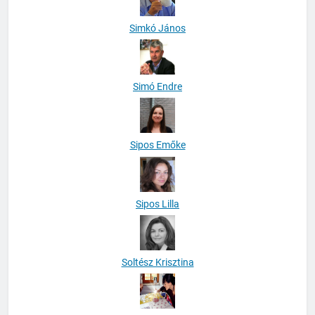
Simkó János
Simó Endre
Sipos Emőke
Sipos Lilla
Soltész Krisztina