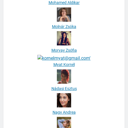
Mohamed Aldikar
Molnár Zsóka
Morvay Zsófia
Myat Kornél
Nádasi Esztus
Nagy Andrea