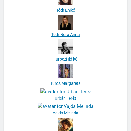
Tóth Enikő
Tóth Nóra Anna
Turóczi Ildikó
Turós Margaréta
Urbán Teréz
Vajda Melinda