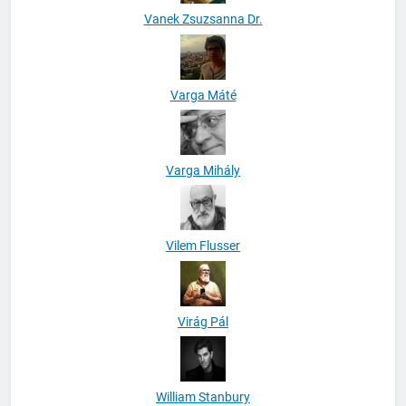
Vanek Zsuzsanna Dr.
Varga Máté
Varga Mihály
Vilem Flusser
Virág Pál
William Stanbury