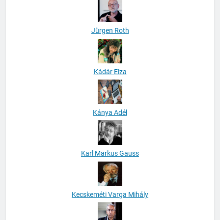
Jürgen Roth
Kádár Elza
Kánya Adél
Karl Markus Gauss
Kecskeméti Varga Mihály