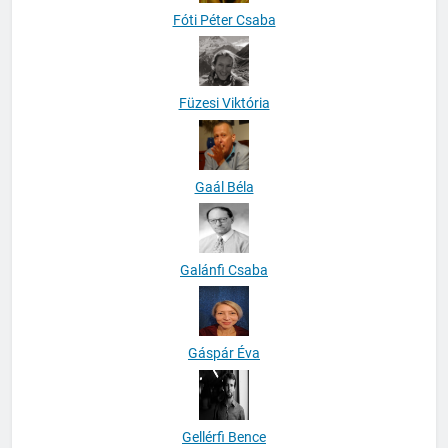
Fóti Péter Csaba
Füzesi Viktória
Gaál Béla
Galánfi Csaba
Gáspár Éva
Gellérfi Bence