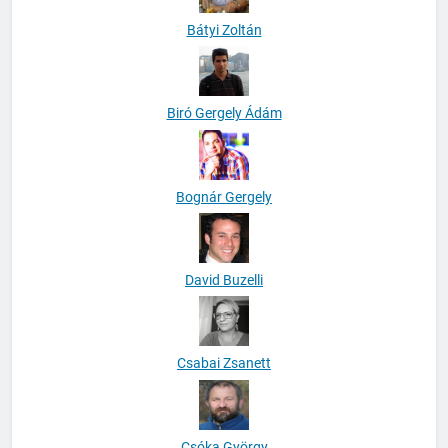
Bátyi Zoltán
Biró Gergely Ádám
Bognár Gergely
David Buzelli
Csabai Zsanett
Csóka György