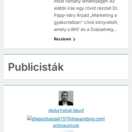
most néhány lehetőséget! Az
alábbi írás egy rövid részlet Dr.
Papp-Váry Árpád „Marketing a
gyakorlatban” című könyvéből,
amely a BKF és a Századvég…
Részletek
Publicisták
Abdul-Fattah Munif
anhmacintosh