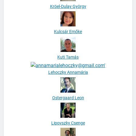
Kröel-Dulay György
Kulcsár Emőke
Kuti Tamás
Lehoczky Annamária
Ostergaard Leon
Lipovszky Csenge