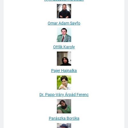
Omar Adam Sayfo
Ottlik Karoly
Pajer Hajnalka
Dr. Papp-Váry Árpád Ferenc
Parászka Boróka