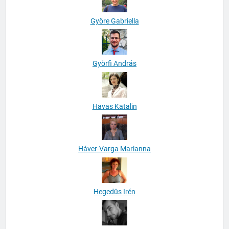
Györe Gabriella
Györfi András
Havas Katalin
Háver-Varga Marianna
Hegedüs Irén