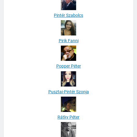
Pintér Szabolcs
Pirik Fanni
Popper Péter
Pusztai-Pintér Szonja
Rátky Péter