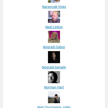
Narancsik Virág
Neal Linkon
Nógrádi Gábor
Nógrádi Gergely
Norman Hart
Nyiri Zsuzsanna Jolán