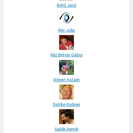
Rejtő Jenő
Rév Júlia
Réz Betyár Gábor
Róbert Katalin
Dahlke Rüdiger
Sablik Henrik