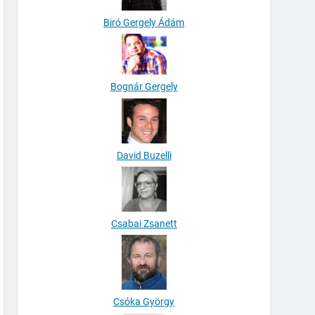
Biró Gergely Ádám
Bognár Gergely
David Buzelli
Csabai Zsanett
Csóka György