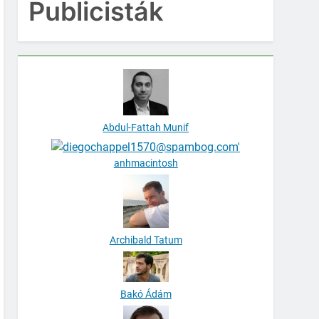
Publicisták
Abdul-Fattah Munif
anhmacintosh
Archibald Tatum
Bakó Ádám