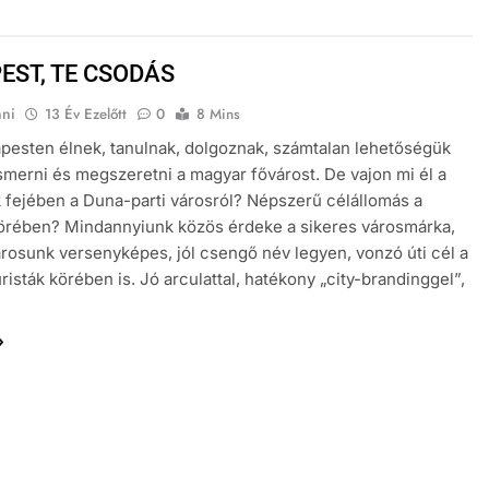
EST, TE CSODÁS
nni
13 Év Ezelőtt
0
8 Mins
pesten élnek, tanulnak, dolgoznak, számtalan lehetőségük
merni és megszeretni a magyar fővárost. De vajon mi él a
k fejében a Duna-parti városról? Népszerű célállomás a
körében? Mindannyiunk közös érdeke a sikeres városmárka,
rosunk versenyképes, jól csengő név legyen, vonzó úti cél a
uristák körében is. Jó arculattal, hatékony „city-brandinggel”,