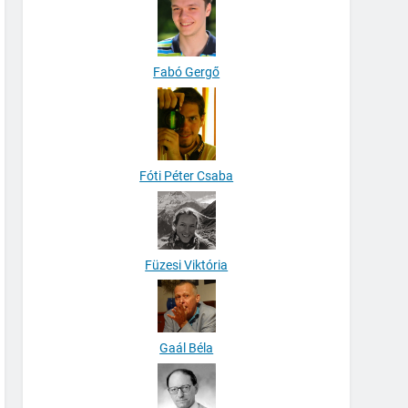
Fabó Gergő
Fóti Péter Csaba
Füzesi Viktória
Gaál Béla