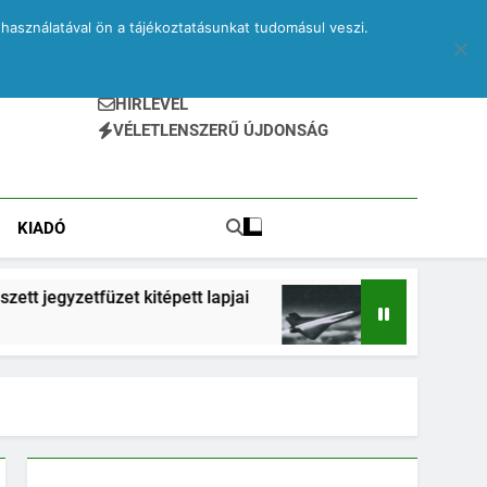
használatával ön a tájékoztatásunkat tudomásul veszi.
HÍRLEVÉL
VÉLETLENSZERŰ ÚJDONSÁG
KIADÓ
zet kitépett lapjai
Drone – egy elveszett jegyz
2 Hónap Ezelőtt