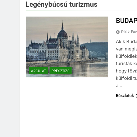
Legénybúcsú turizmus
BUDAP
Pirik Fa
Akik Buda
van megis
külföldie
turisták 
hogy fővá
ARCULAT
PRESZTÍZS
külföldi t
a…
Részletek