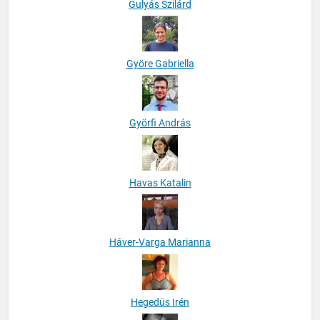
Gulyás Szilárd
Györe Gabriella
Györfi András
Havas Katalin
Háver-Varga Marianna
Hegedüs Irén