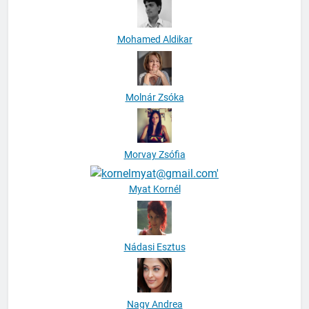
Mohamed Aldikar
Molnár Zsóka
Morvay Zsófia
Myat Kornél
Nádasi Esztus
Nagy Andrea