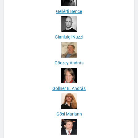
Gellérfi Bence
Gianluigi Nuzzi
Göczey András
Göllner B. András
Gősi Mariann