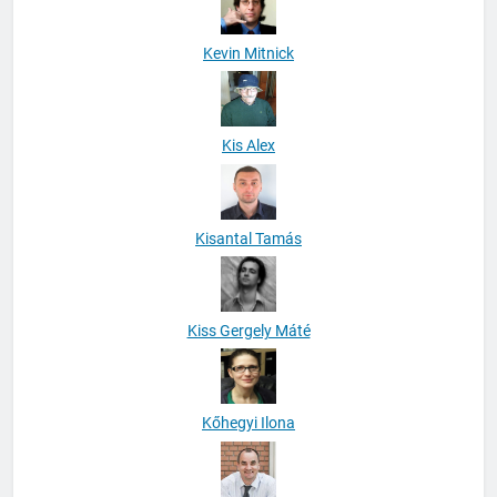
Kevin Mitnick
Kis Alex
Kisantal Tamás
Kiss Gergely Máté
Kőhegyi Ilona