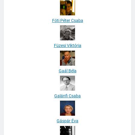
Fóti Péter Csaba
Füzesi Viktória
Gaál Béla
Galánfi Csaba
Gáspár Éva