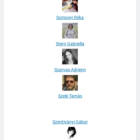
Somogyi Réka
Stern Gabriella
Szarvas Adrienn
Szele Tamás
Szentiványi Gábor
Szentmiklósi Dóra