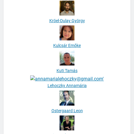
Kröel-Dulay György
Kulcsár Emőke
Kuti Tamás
Lehoczky Annamária
Ostergaard Leon