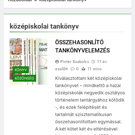
középiskolai tankönyv
ÖSSZEHASONLÍTÓ
TANKÖNYVELEMZÉS
Pintér Szabolcs
11 év
ezelőtt
0
11 mins
KÖNYV
Kiválasztottam két középiskolai
KÖZÖNSÉG
tankönyvet – mindkettő a hazai
középiskolák negyedik osztályos
történelem tantárgyához kötődik
-, és ezek felépítését és
tartalmát szisztematikusan
összehasonlítottam egymással.
A két kötet két év eltérésével