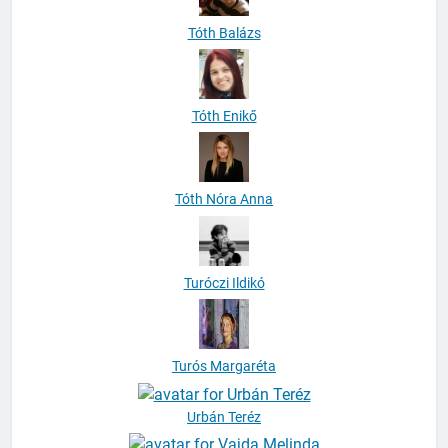
Tóth Enikő
Tóth Nóra Anna
Turóczi Ildikó
Turós Margaréta
Urbán Teréz
Vajda Melinda