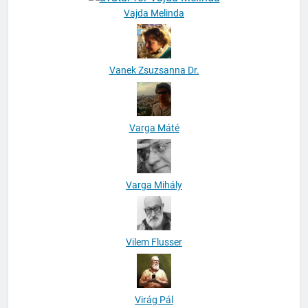
Vanek Zsuzsanna Dr.
Varga Máté
Varga Mihály
Vilem Flusser
Virág Pál