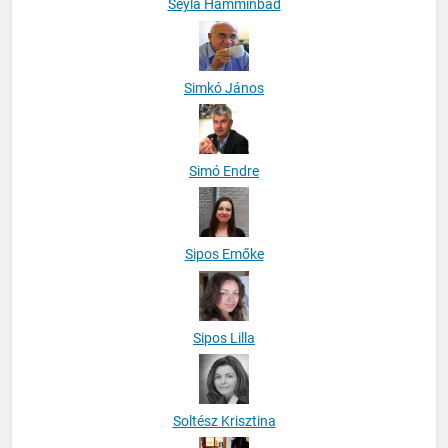
Seyla Hamminbad
Simkó János
Simó Endre
Sipos Emőke
Sipos Lilla
Soltész Krisztina