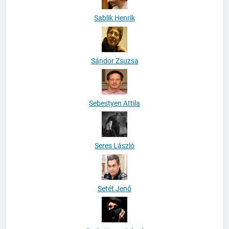
Sablik Henrik
Sándor Zsuzsa
Sebestyen Attila
Seres László
Setét Jenő