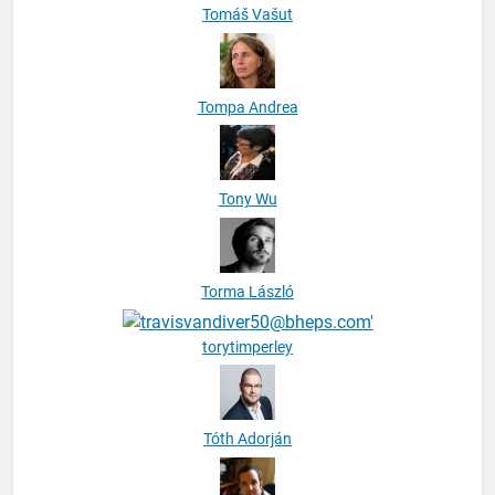
Tompa Andrea
Tony Wu
Torma László
torytimperley
Tóth Adorján
Tóth Balázs