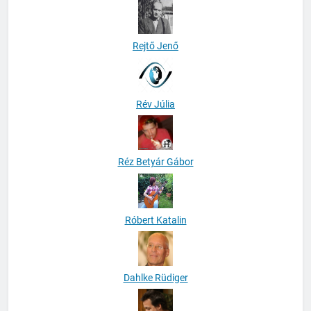
Rejtő Jenő
Rév Júlia
Réz Betyár Gábor
Róbert Katalin
Dahlke Rüdiger