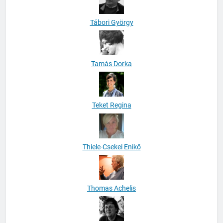
Tábori György
Tamás Dorka
Teket Regina
Thiele-Csekei Enikő
Thomas Achelis
Tomáš Vašut