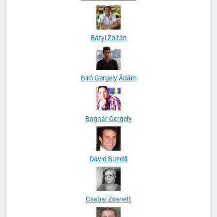
Bátyi Zoltán
Biró Gergely Ádám
Bognár Gergely
David Buzelli
Csabai Zsanett