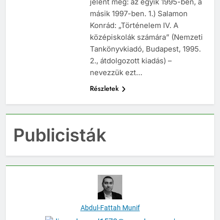
jelent meg: az egyik 1995-ben, a
másik 1997-ben. 1.) Salamon
Konrád: „Történelem IV. A
középiskolák számára” (Nemzeti
Tankönyvkiadó, Budapest, 1995.
2., átdolgozott kiadás) –
nevezzük ezt…
Részletek
Publicisták
Abdul-Fattah Munif