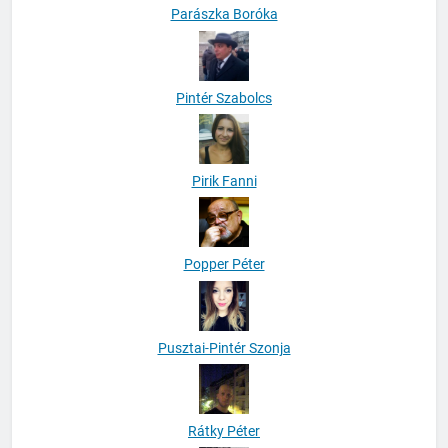
Parászka Boróka
Pintér Szabolcs
Pirik Fanni
Popper Péter
Pusztai-Pintér Szonja
Rátky Péter