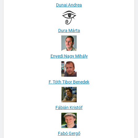
Dunai Andrea
Dura Márta
Enyedi Nagy Mihály
F. Tóth Tibor Benedek
Fábián Kristóf
Fabó Gergő