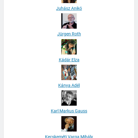
Juhász Anikó
Jürgen Roth
Kádár Elza
Kánya Adél
Karl Markus Gauss
Kecskeméti Varga Mihály