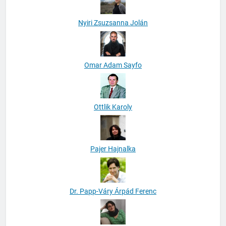
Nyiri Zsuzsanna Jolán
Omar Adam Sayfo
Ottlik Karoly
Pajer Hajnalka
Dr. Papp-Váry Árpád Ferenc