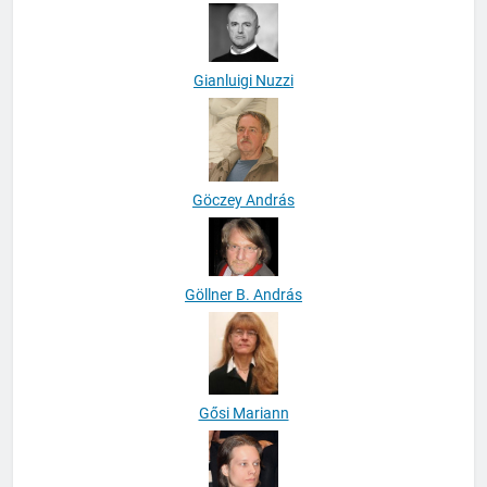
Gellérfi Bence
Gianluigi Nuzzi
Göczey András
Göllner B. András
Gősi Mariann