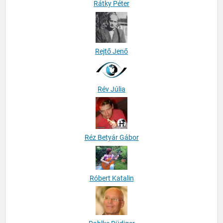
Rátky Péter
Rejtő Jenő
Rév Júlia
Réz Betyár Gábor
Róbert Katalin