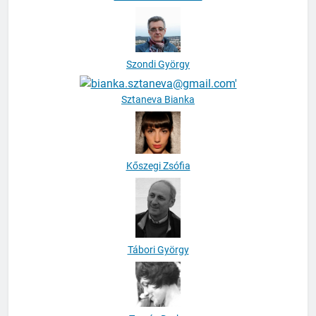
Szoboszlai Krisztina
Szondi György
Sztaneva Bianka
Kőszegi Zsófia
Tábori György