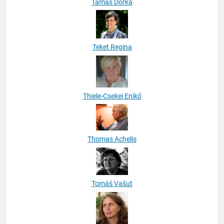
Tamás Dorka
Teket Regina
Thiele-Csekei Enikő
Thomas Achelis
Tomáš Vašut