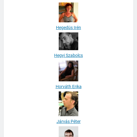
Háver-Varga Marianna
Hegedüs Irén
Hegyi Szabolcs
Horváth Erika
Járvás Péter