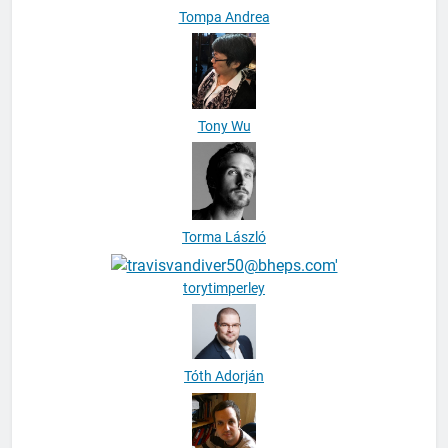
Tompa Andrea
Tony Wu
Torma László
torytimperley
Tóth Adorján