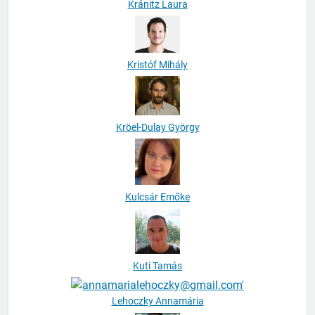
Kránitz Laura
Kristóf Mihály
Kröel-Dulay György
Kulcsár Emőke
Kuti Tamás
Lehoczky Annamária