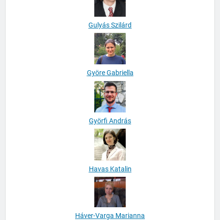
Gulyás Szilárd
Györe Gabriella
Györfi András
Havas Katalin