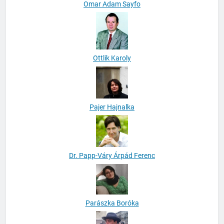
Omar Adam Sayfo
Ottlik Karoly
Pajer Hajnalka
Dr. Papp-Váry Árpád Ferenc
Parászka Boróka