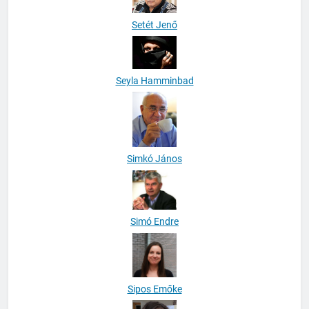
Setét Jenő
Seyla Hamminbad
Simkó János
Simó Endre
Sipos Emőke