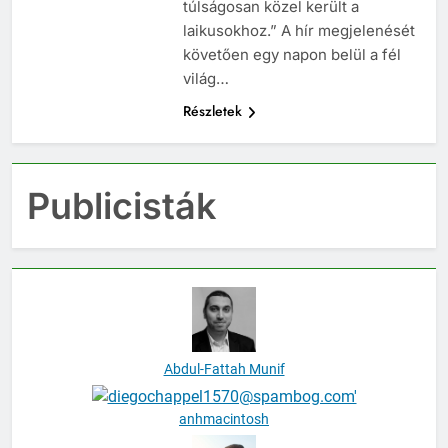
s életében és munkája során
túlságosan közel került a
laikusokhoz.” A hír megjelenését
követően egy napon belül a fél
világ…
Részletek
Publicisták
Abdul-Fattah Munif
anhmacintosh