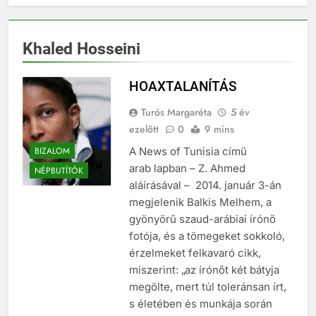
Khaled Hosseini
HOAXTALANÍTÁS
Turós Margaréta
5 év
ezelőtt
0
9 mins
BIZALOM
A News of Tunisia című
arab lapban – Z. Ahmed
NÉPBUTÍTÓK
aláírásával – 2014. január 3-án
megjelenik Balkis Melhem, a
gyönyörű szaud-arábiai írónő
fotója, és a tömegeket sokkoló,
érzelmeket felkavaró cikk,
miszerint: „az írónőt két bátyja
megölte, mert túl toleránsan írt,