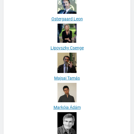
Ostergaard Leon
Lipovszky Csenge
Majsai Tamás
Markója Ádám