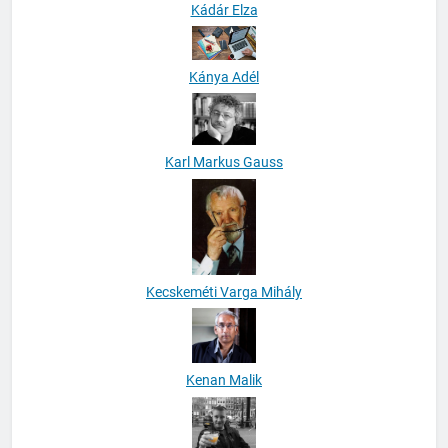
Kádár Elza
Kánya Adél
Karl Markus Gauss
Kecskeméti Varga Mihály
Kenan Malik