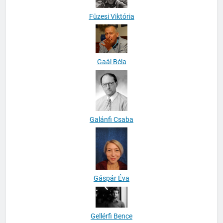
Füzesi Viktória
Gaál Béla
Galánfi Csaba
Gáspár Éva