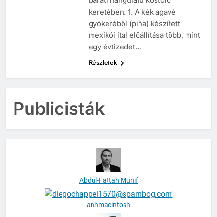
baráti hangulatú kóstoló
keretében. 1. A kék agavé
gyökeréből (piña) készített
mexikói ital előállítása több, mint
egy évtizedet…
Részletek
Publicisták
Abdul-Fattah Munif
anhmacintosh