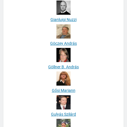
Gianluigi Nuzzi
Göczey András
Göllner B. András
Gősi Mariann
Gulyás Szilárd