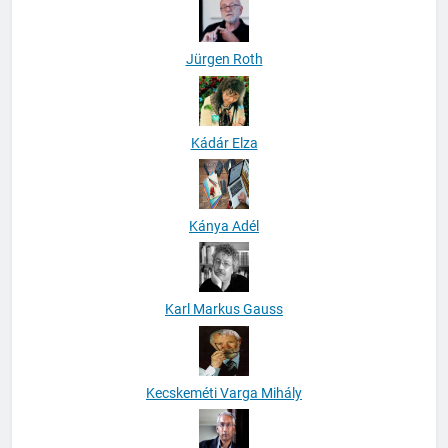
Jürgen Roth
Kádár Elza
Kánya Adél
Karl Markus Gauss
Kecskeméti Varga Mihály