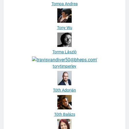
Tompa Andrea
Tony Wu
Torma László
torytimperley
Tóth Adorján
Tóth Balázs