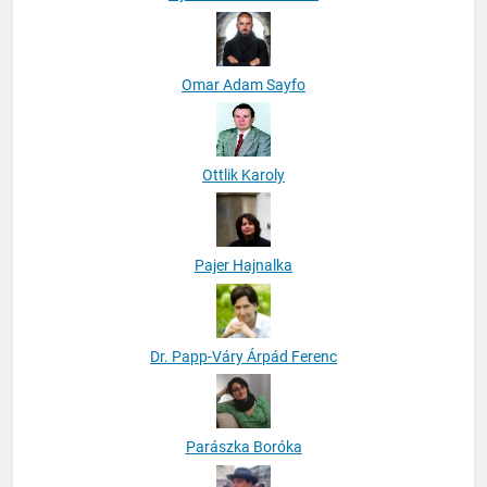
Omar Adam Sayfo
Ottlik Karoly
Pajer Hajnalka
Dr. Papp-Váry Árpád Ferenc
Parászka Boróka