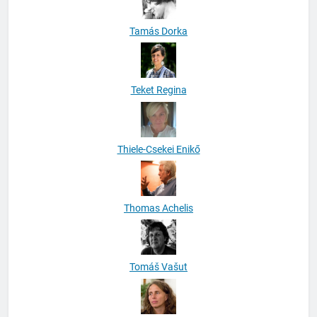
Tamás Dorka
Teket Regina
Thiele-Csekei Enikő
Thomas Achelis
Tomáš Vašut