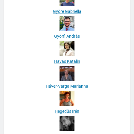
Györe Gabriella
Györfi András
Havas Katalin
Háver-Varga Marianna
Hegedüs Irén