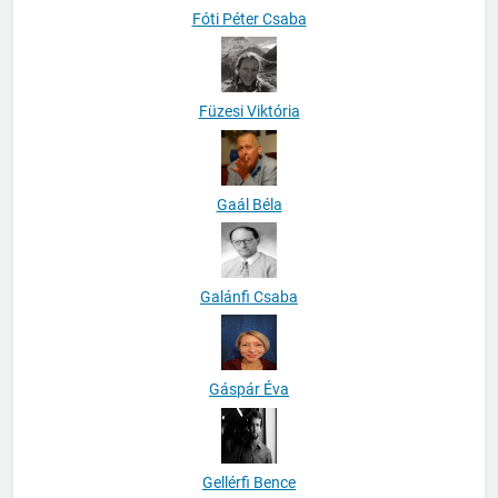
Fóti Péter Csaba
Füzesi Viktória
Gaál Béla
Galánfi Csaba
Gáspár Éva
Gellérfi Bence