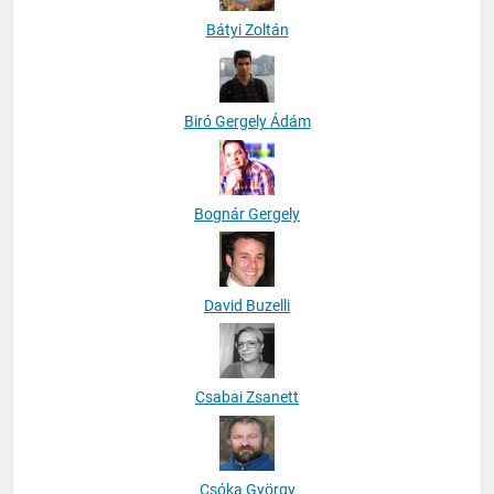
Bátyi Zoltán
Biró Gergely Ádám
Bognár Gergely
David Buzelli
Csabai Zsanett
Csóka György