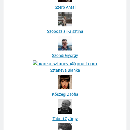
Szerb Antal
Szoboszlai Krisztina
Szondi György
Sztaneva Bianka
Kőszegi Zsófia
Tábori György