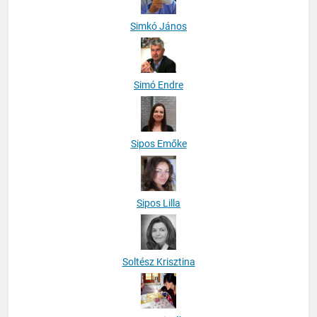
Simkó János
Simó Endre
Sipos Emőke
Sipos Lilla
Soltész Krisztina