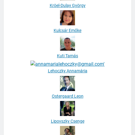
Kröel-Dulay György
Kulcsár Emőke
Kuti Tamás
Lehoczky Annamária
Ostergaard Leon
Lipovszky Csenge