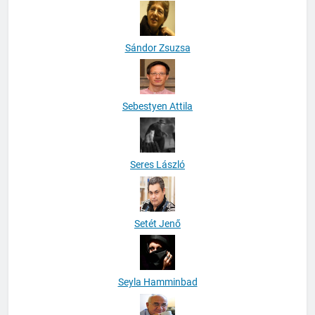
Sándor Zsuzsa
Sebestyen Attila
Seres László
Setét Jenő
Seyla Hamminbad