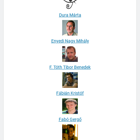
Dura Márta
Enyedi Nagy Mihály
F. Tóth Tibor Benedek
Fábián Kristóf
Fabó Gergő