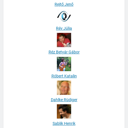
Rejtő Jenő
Rév Júlia
Réz Betyár Gábor
Róbert Katalin
Dahlke Rüdiger
Sablik Henrik