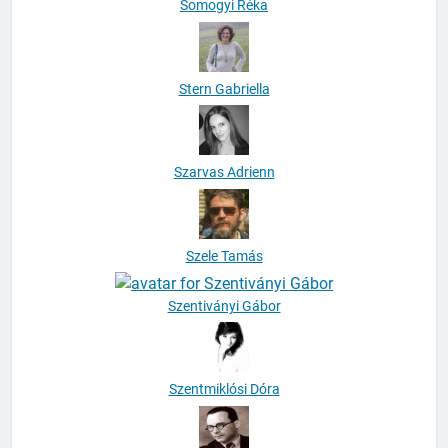
Somogyi Réka
Stern Gabriella
Szarvas Adrienn
Szele Tamás
Szentiványi Gábor
Szentmiklósi Dóra