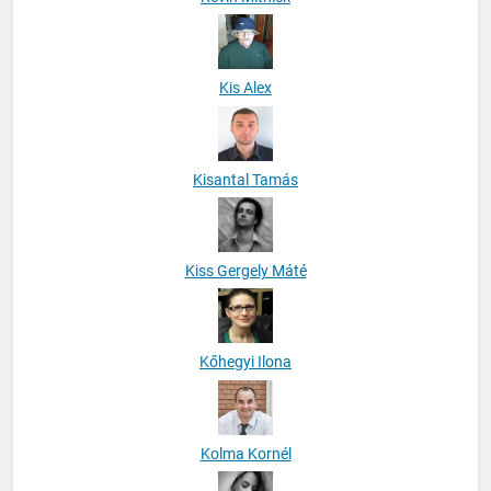
Kis Alex
Kisantal Tamás
Kiss Gergely Máté
Kőhegyi Ilona
Kolma Kornél