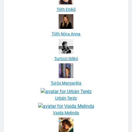
Tóth Enikő
Tóth Nóra Anna
Turóczi Ildikó
Turós Margaréta
Urbán Teréz
Vajda Melinda