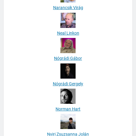
Narancsik Virág
Neal Linkon
Nógrádi Gábor
Nógrádi Gergely
Norman Hart
Nyiri Zsuzsanna Jolán