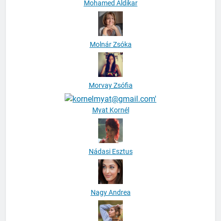
Mohamed Aldikar
Molnár Zsóka
Morvay Zsófia
Myat Kornél
Nádasi Esztus
Nagy Andrea