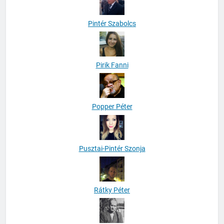
Pintér Szabolcs
Pirik Fanni
Popper Péter
Pusztai-Pintér Szonja
Rátky Péter