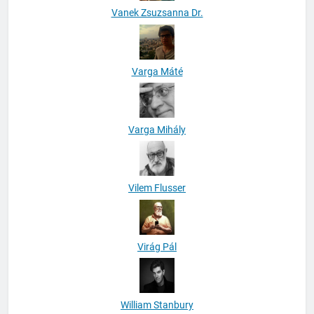
Vanek Zsuzsanna Dr.
Varga Máté
Varga Mihály
Vilem Flusser
Virág Pál
William Stanbury