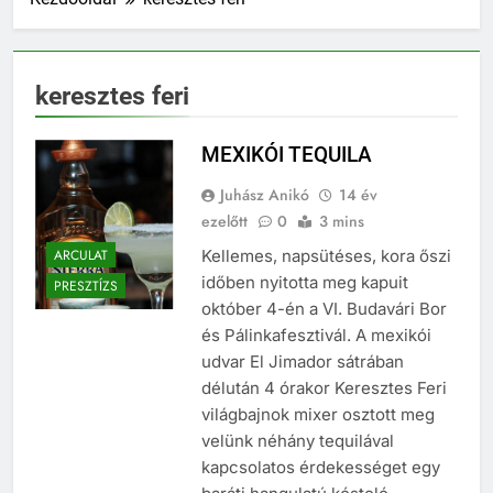
keresztes feri
MEXIKÓI TEQUILA
Juhász Anikó
14 év
ezelőtt
0
3 mins
ARCULAT
Kellemes, napsütéses, kora őszi
időben nyitotta meg kapuit
PRESZTÍZS
október 4-én a VI. Budavári Bor
és Pálinkafesztivál. A mexikói
udvar El Jimador sátrában
délután 4 órakor Keresztes Feri
világbajnok mixer osztott meg
velünk néhány tequilával
kapcsolatos érdekességet egy