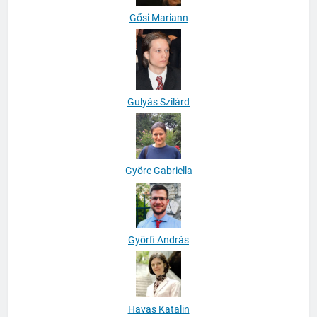
Gősi Mariann
Gulyás Szilárd
Györe Gabriella
Györfi András
Havas Katalin