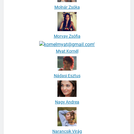
Molnár Zsóka
Morvay Zsófia
Myat Kornél
Nádasi Esztus
Nagy Andrea
Narancsik Virág