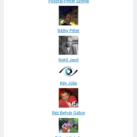
Pusztai-Pintér Szonja
Rátky Péter
Rejtő Jenő
Rév Júlia
Réz Betyár Gábor