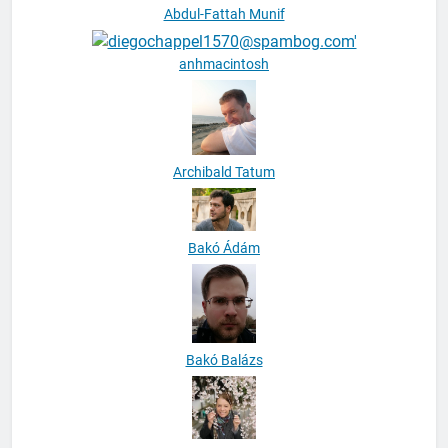
Abdul-Fattah Munif
anhmacintosh
Archibald Tatum
Bakó Ádám
Bakó Balázs