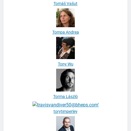
Tomáš Vašut
Tompa Andrea
Tony Wu
Torma László
torytimperley