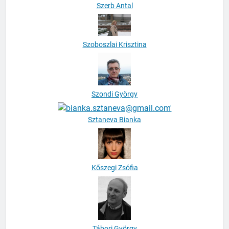
Szerb Antal
Szoboszlai Krisztina
Szondi György
Sztaneva Bianka
Kőszegi Zsófia
Tábori György