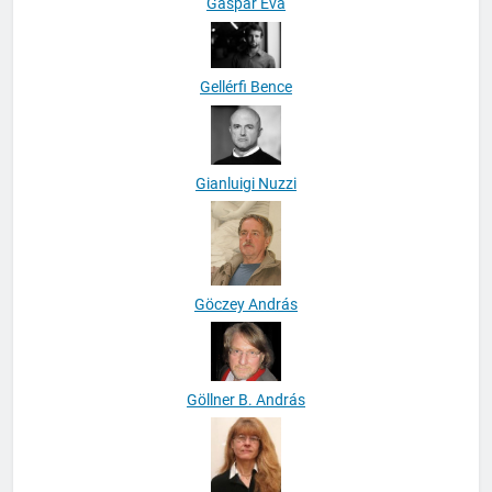
Gáspár Éva
Gellérfi Bence
Gianluigi Nuzzi
Göczey András
Göllner B. András