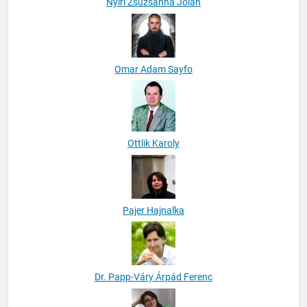
Nyiri Zsuzsanna Jolán
Omar Adam Sayfo
Ottlik Karoly
Pajer Hajnalka
Dr. Papp-Váry Árpád Ferenc