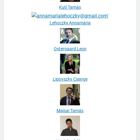
Kuti Tamás
Lehoczky Annamária
Ostergaard Leon
Lipovszky Csenge
Majsai Tamás