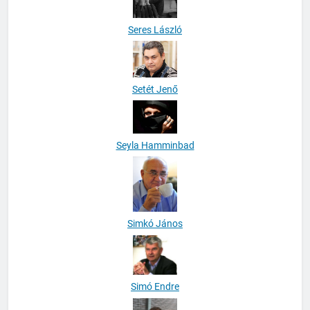
Seres László
Setét Jenő
Seyla Hamminbad
Simkó János
Simó Endre