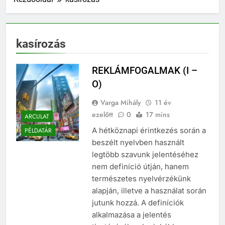
kasírozás
REKLÁMFOGALMAK (I –
O)
Varga Mihály
11 év
ezelőtt
0
17 mins
ARCULAT
A hétköznapi érintkezés során a
PÉLDATÁR
beszélt nyelvben használt
legtöbb szavunk jelentéséhez
nem definíció útján, hanem
természetes nyelvérzékünk
alapján, illetve a használat során
jutunk hozzá. A definíciók
alkalmazása a jelentés