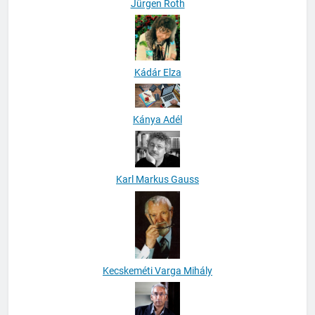
Jürgen Roth
Kádár Elza
Kánya Adél
Karl Markus Gauss
Kecskeméti Varga Mihály