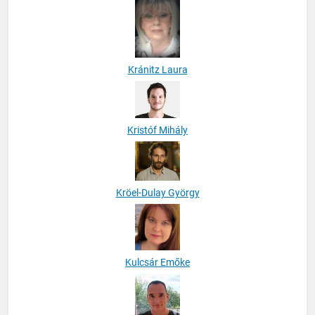
Kránitz Laura
Kristóf Mihály
Kröel-Dulay György
Kulcsár Emőke