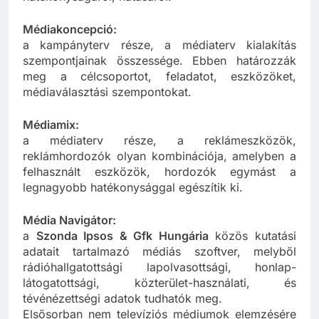
hatékonyságáról, hatásáról.
Médiakoncepció:
a kampányterv része, a médiaterv kialakítás
szempontjainak összessége. Ebben határozzák
meg a célcsoportot, feladatot, eszközöket,
médiaválasztási szempontokat.
Médiamix:
a médiaterv része, a reklámeszközök,
reklámhordozók olyan kombinációja, amelyben a
felhasznált eszközök, hordozók egymást a
legnagyobb hatékonysággal egészítik ki.
Média Navigátor:
a
Szonda Ipsos & Gfk Hungária
közös kutatási
adatait tartalmazó médiás szoftver, melyből
rádióhallgatottsági lapolvasottsági, honlap-
látogatottsági, közterület-használati, és
tévénézettségi adatok tudhatók meg.