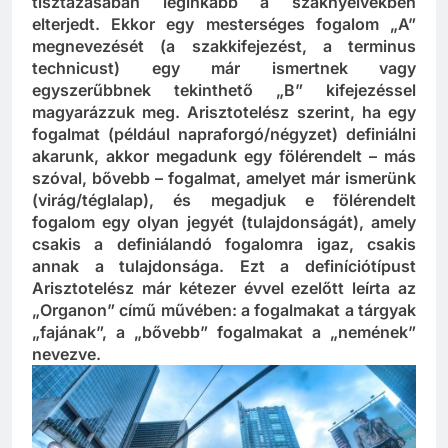
tisztázásában leginkább a szaknyelvekben
elterjedt. Ekkor egy mesterséges fogalom „A”
megnevezését (a szakkifejezést, a terminus
technicust) egy már ismertnek vagy
egyszerűbbnek tekinthető „B” kifejezéssel
magyarázzuk meg. Arisztotelész szerint, ha egy
fogalmat (például napraforgó/négyzet) definiálni
akarunk, akkor megadunk egy fölérendelt – más
szóval, bővebb – fogalmat, amelyet már ismerünk
(virág/téglalap), és megadjuk e fölérendelt
fogalom egy olyan jegyét (tulajdonságát), amely
csakis a definiálandó fogalomra igaz, csakis
annak a tulajdonsága. Ezt a definíciótípust
Arisztotelész már kétezer évvel ezelőtt leírta az
„Organon” című művében: a fogalmakat a tárgyak
„fajának”, a „bővebb” fogalmakat a „nemének”
nevezve.