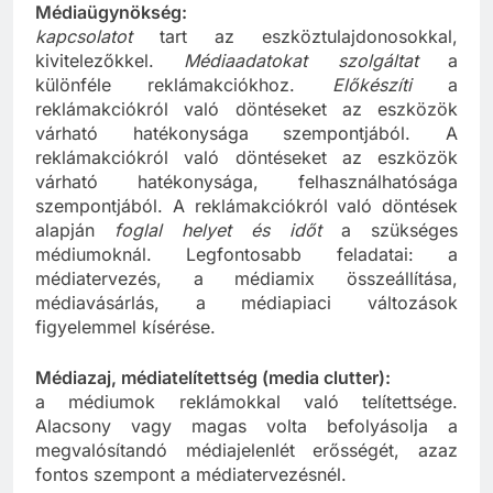
Médiaügynökség:
kapcsolatot
tart az eszköztulajdonosokkal,
kivitelezőkkel.
Médiaadatokat szolgáltat
a
különféle reklámakciókhoz.
Előkészíti
a
reklámakciókról való döntéseket az eszközök
várható hatékonysága szempontjából. A
reklámakciókról való döntéseket az eszközök
várható hatékonysága, felhasználhatósága
szempontjából. A reklámakciókról való döntések
alapján
foglal helyet és időt
a szükséges
médiumoknál. Legfontosabb feladatai: a
médiatervezés, a médiamix összeállítása,
médiavásárlás, a médiapiaci változások
figyelemmel kísérése.
Médiazaj, médiatelítettség (media clutter):
a médiumok reklámokkal való telítettsége.
Alacsony vagy magas volta befolyásolja a
megvalósítandó médiajelenlét erősségét, azaz