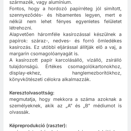
A felvitt réteg általában valamilyen műanyag-
származék, vagy alumínium.
Fontos, hogy a hordozó papírréteg jól simított,
szennyeződés- és hibamentes legyen, mert e
nélkül nem lehet fényes egyenletes felületet
létrehozni.
Alapvetően háromféle kasírozással készülnek a
papírok: száraz-, nedves- és forró ömledékes
kasírozás. Ez utóbbi eljárással állítják elő a vaj, a
margarin csomagolóanyagát is.
A kasírozott papír karcolásálló, vízálló, zsírálló
tulajdonságú. Értékes csomagolókartonokhoz,
display-ekhez, hanglemezborítókhoz,
könyvkötészeti célokra alkalmazzák.
Keresztolvasottság:
megmutatja, hogy mekkora a száma azoknak a
személyeknek, akik az „A” és „B” médiumot is
olvassák.
Képreprodukció (raszter):