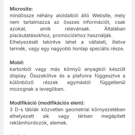
fontos szempont a médiatervezésnél.
Microsite:
mindössze néhány aloldalból álló Website, mely
nem tartalmazza az összes információt, csak
azokat, amik relevánsak. Általában
piackutatásokhoz, promóciókhoz használják.
Elhelyezését tekintve lehet a vállalati, illetve
termék, vagy egy nagyobb honlap speciális része.
Mobil:
kartonból vagy más könnyű anyagból készült
display. Összekötve és a plafonra függesztve a
különböző részek egymástól függetlenül
mozognak a levegőben.
Modifikáció (modifikációs elem):
3 D-s táblák közvetlen geometriai környezetében
elhelyezett sík vagy térben megépített
reklámhordozók, elemek.