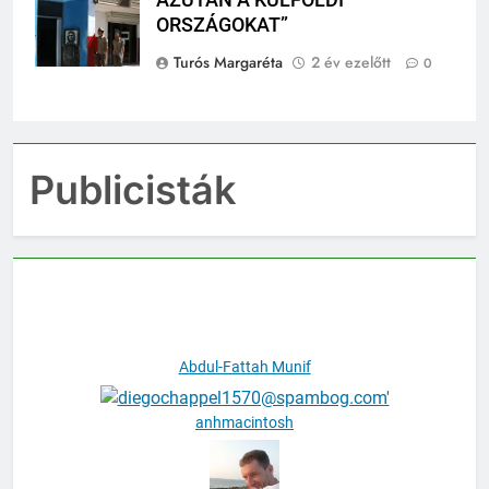
AZUTÁN A KÜLFÖLDI
felvétele
ORSZÁGOKAT”
Turós Margaréta
2 év ezelőtt
0
Publicisták
Abdul-Fattah Munif
anhmacintosh