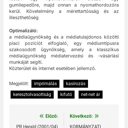
festék egy nyomóformáról először egy
gumilepedőre, majd onnan a nyomathordozóra
kerül. Követelmény a mérettartósság és az
illeszthetőség
Optimalizáló:
a médiaügynökség és a médiatulajdonos közötti
piaci pozíciót elfoglaló, egy médiumtípusra
szakosodott ügynökség, amely a klasszikus
médiaügynökség médiatervezési és -vásárlási
munkáját segíti.
Közterület és internet esetében jellemző.
Megjelölt:
imprimálás
kasírozás
keresztolvasottság
kifutó
net-net ár
Előző:
Következő:
Bejegyzés