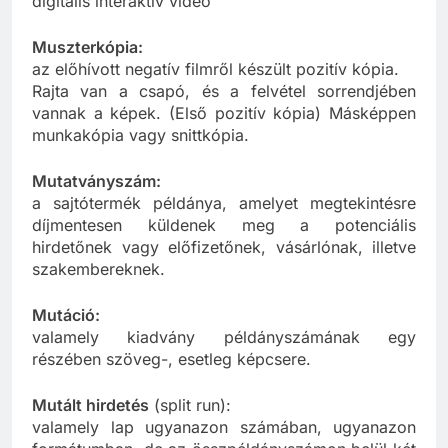
digitális interaktív video
Muszterkópia:
az előhívott negatív filmről készült pozitív kópia.
Rajta van a csapó, és a felvétel sorrendjében
vannak a képek. (Első pozitív kópia) Másképpen
munkakópia vagy snittkópia.
Mutatványszám:
a sajtótermék példánya, amelyet megtekintésre
díjmentesen küldenek meg a potenciális
hirdetőnek vagy előfizetőnek, vásárlónak, illetve
szakembereknek.
Mutáció:
valamely kiadvány példányszámának egy
részében szöveg-, esetleg képcsere.
Mutált hirdetés
(split run):
valamely lap ugyanazon számában, ugyanazon