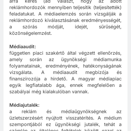
arra keres (ad választ, hogy az adott
reklámhordozók mennyiben teljesítik (teljesítették)
feladatukat. A médiaelemzés során vizsgálják a
reklámhordozó kiválasztásának eredményességét,
a szórás módját, idejét, sűrűségét,
közönségelemzést.
Médiaaudit:
független piaci szakértő által végzett ellenőrzés,
amely során az ügynökségi médiamunka
folyamatainak, eredményének, hatékonyságának
vizsgálata. A médiaaudit megbízója és
finanszírozója a hirdető. A magyar médiapiac
egyik legfiatalabb ága, ennek megfelelően a
szabályai még kialakulóban vannak.
Médiajutalék:
a reklám és médiaügynökségnek az
üzletszerzésért nyújtott visszatérítés. A médium
szempontjából ez ügynökségi jutalék, tehát a