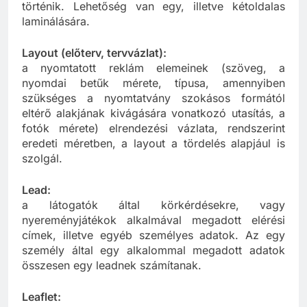
hőmérsékleten, ráégetéssel nagy nyomás alatt
történik. Lehetőség van egy, illetve kétoldalas
laminálására.
Layout (előterv, tervvázlat):
a nyomtatott reklám elemeinek (szöveg, a
nyomdai betűk mérete, típusa, amennyiben
szükséges a nyomtatvány szokásos formától
eltérő alakjának kivágására vonatkozó utasítás, a
fotók mérete) elrendezési vázlata, rendszerint
eredeti méretben, a layout a tördelés alapjául is
szolgál.
Lead:
a látogatók által körkérdésekre, vagy
nyereményjátékok alkalmával megadott elérési
címek, illetve egyéb személyes adatok. Az egy
személy által egy alkalommal megadott adatok
összesen egy leadnek számítanak.