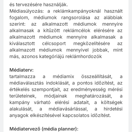
Elsősorban nem televíziós médiumok elemzésére
és tervezésére használják.
Médiasúlyozás: a reklámkampányoknál használt
fogalom, médiumok rangsorolása az alábbiak
szerint: az alkalmazott médiumok mennyire
alkalmasak a kitűzött reklámcélok elérésére az
alkalmazott médiumok mennyire alkalmasak a
kiválasztott célcsoport megközelítésére az
alkalmazott médiumok mennyivel jobbak, mint
más, azonos kategóriájú reklámhordozók
Médiaterv:
tartalmazza a médiamix összeállítását, a
médiaválasztás indoklását, a pontos időzítést, az
értékelés szempontjait, az eredményesség mérési
területeinek, módjainak meghatározását, a
kampány várható elérési adatait, a költségek
alakulását, a médiavásárlással, a hirdetési
anyagok elkészítésével kapcsolatos időzítést.