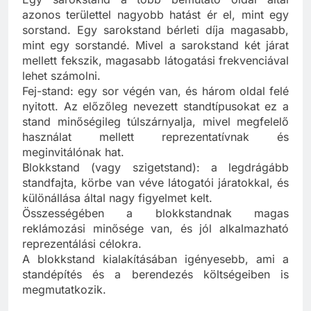
Egy sarokstand a több bemutató oldal által
azonos területtel nagyobb hatást ér el, mint egy
sorstand. Egy sarokstand bérleti díja magasabb,
mint egy sorstandé. Mivel a sarokstand két járat
mellett fekszik, magasabb látogatási frekvenciával
lehet számolni.
Fej-stand: egy sor végén van, és három oldal felé
nyitott. Az előzőleg nevezett standtípusokat ez a
stand minőségileg túlszárnyalja, mivel megfelelő
használat mellett reprezentatívnak és
meginvitálónak hat.
Blokkstand (vagy szigetstand): a legdrágább
standfajta, körbe van véve látogatói járatokkal, és
különállása által nagy figyelmet kelt.
Összességében a blokkstandnak magas
reklámozási minősége van, és jól alkalmazható
reprezentálási célokra.
A blokkstand kialakításában igényesebb, ami a
standépítés és a berendezés költségeiben is
megmutatkozik.