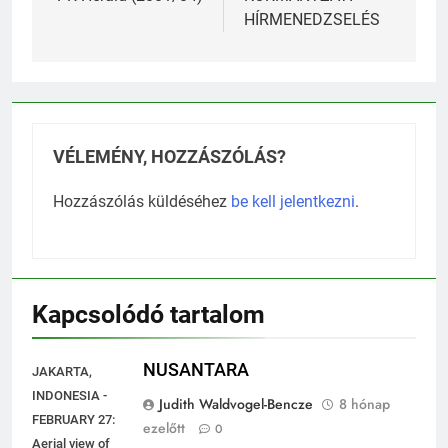
navigáció
PR Herald (2001/04)
KORMÁNYZATI
HÍRMENEDZSELÉS
VÉLEMÉNY, HOZZÁSZÓLÁS?
Hozzászólás küldéséhez
be kell jelentkezni
.
Kapcsolódó tartalom
NUSANTARA
JAKARTA,
INDONESIA -
Judith Waldvogel-Bencze
8 hónap
FEBRUARY 27:
ezelőtt
0