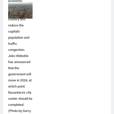
economic
activity
throughout the
country and
reduce the
capital's
population and
traffic
congestion.
Joko Widodo's
has announced
that the
government will
move in 2024, at
which point
Nusantara's city
center should be
completed.