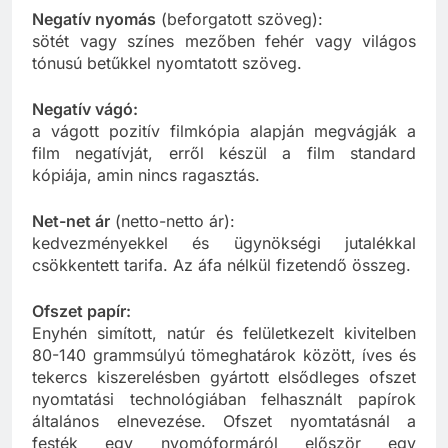
Negatív nyomás
(beforgatott szöveg):
sötét vagy színes mezőben fehér vagy világos
tónusú betűkkel nyomtatott szöveg.
Negatív vágó:
a vágott pozitív filmkópia alapján megvágják a
film negatívját, erről készül a film standard
kópiája, amin nincs ragasztás.
Net-net ár
(netto-netto ár):
kedvezményekkel és ügynökségi jutalékkal
csökkentett tarifa. Az áfa nélkül fizetendő összeg.
Ofszet papír:
Enyhén simított, natúr és felületkezelt kivitelben
80-140 grammsúlyú tömeghatárok között, íves és
tekercs kiszerelésben gyártott elsődleges ofszet
nyomtatási technológiában felhasznált papírok
általános elnevezése. Ofszet nyomtatásnál a