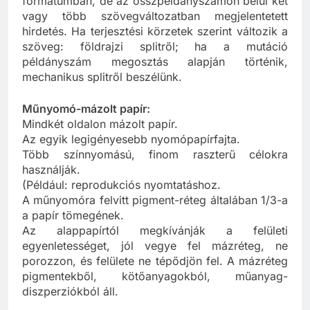
formátumban, de az összpéldányszámon belül két
vagy több szövegváltozatban megjelentetett
hirdetés. Ha terjesztési körzetek szerint változik a
szöveg: földrajzi splitről; ha a mutáció
példányszám megosztás alapján történik,
mechanikus splitről beszélünk.
Műnyomó-mázolt papír:
Mindkét oldalon mázolt papír.
Az egyik legigényesebb nyomópapírfajta.
Több színnyomású, finom raszterű célokra
használják.
(Például: reprodukciós nyomtatáshoz.
A műnyomóra felvitt pigment-réteg általában 1/3-a
a papír tömegének.
Az alappapírtól megkívánják a felületi
egyenletességet, jól vegye fel mázréteg, ne
porozzon, és felülete ne tépődjön fel. A mázréteg
pigmentekből, kötőanyagokból, műanyag-
diszperziókból áll.