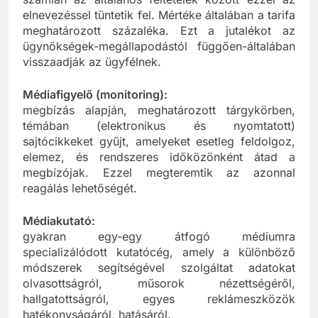
számlán az általános feltételek között ezzel az
elnevezéssel tüntetik fel. Mértéke általában a tarifa
meghatározott százaléka. Ezt a jutalékot az
ügynökségek-megállapodástól függően-általában
visszaadják az ügyfélnek.
Médiafigyelő (monitoring):
megbízás alapján, meghatározott tárgykörben,
témában (elektronikus és nyomtatott)
sajtócikkeket gyűjt, amelyeket esetleg feldolgoz,
elemez, és rendszeres időközönként átad a
megbízójak. Ezzel megteremtik az azonnal
reagálás lehetőségét.
Médiakutató:
gyakran egy-egy átfogó médiumra
specializálódott kutatócég, amely a különböző
módszerek segítségével szolgáltat adatokat
olvasottságról, műsorok nézettségéről,
hallgatottságról, egyes reklámeszközök