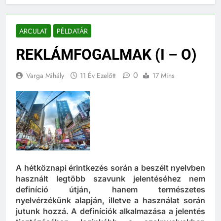
ARCULAT
PÉLDATÁR
REKLÁMFOGALMAK (I – O)
0
Varga Mihály
11 Év Ezelőtt
17 Mins
A hétköznapi érintkezés során a beszélt nyelvben
használt legtöbb szavunk jelentéséhez nem
definíció útján, hanem természetes
nyelvérzékünk alapján, illetve a használat során
jutunk hozzá. A definíciók alkalmazása a jelentés