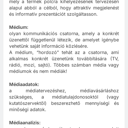
az eladás optimalizálására kifejlesztett technika,
mely a termék polcra kihelyezésének tervezésén
alapul abból a célból, hogy attraktív megjelenést
és informatív prezentációt szolgáltasson.
Médium:
olyan kommunikációs csatorna, amely a konkrét
üzenettől függetlenül létezik, de amelyet igénybe
vehetünk saját információ közlésére.
A médium, “hordozó” tehát az a csatorna, ami
alkalmas konkrét üzenetünk továbbítására (TV,
rádió, mozi, sajtó). Többes számban média vagy
médiumok és nem médiák!
Médiaadatok:
a médiatervezéshez, médiavásárláshoz
szükséges, a médiatulajdonosoktól (vagy
kutatószervektől) beszerezhető mennyiségi és
minőségi adatok.
Médiaanalízis: