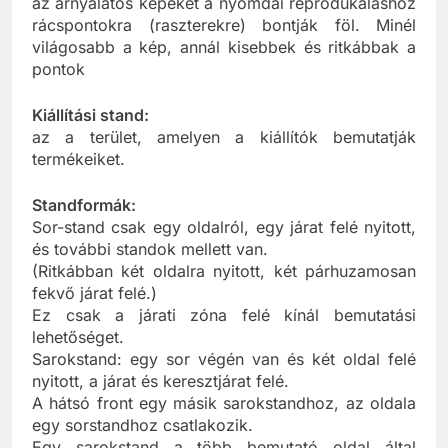
az árnyalatos képeket a nyomdai reprodukáláshoz
rácspontokra (raszterekre) bontják föl. Minél
világosabb a kép, annál kisebbek és ritkábbak a
pontok
Kiállítási stand:
az a terület, amelyen a kiállítók bemutatják
termékeiket.
Standformák:
Sor-stand csak egy oldalról, egy járat felé nyitott,
és további standok mellett van.
(Ritkábban két oldalra nyitott, két párhuzamosan
fekvő járat felé.)
Ez csak a járati zóna felé kínál bemutatási
lehetőséget.
Sarokstand: egy sor végén van és két oldal felé
nyitott, a járat és keresztjárat felé.
A hátsó front egy másik sarokstandhoz, az oldala
egy sorstandhoz csatlakozik.