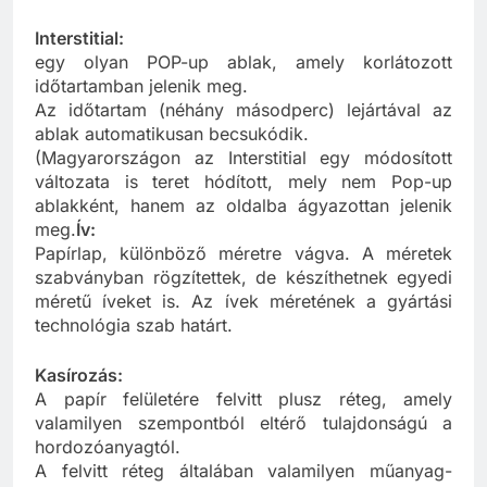
elemeiből épül fel a kiállítási stand.
Interstitial:
egy olyan POP-up ablak, amely korlátozott
időtartamban jelenik meg.
Az időtartam (néhány másodperc) lejártával az
ablak automatikusan becsukódik.
(Magyarországon az Interstitial egy módosított
változata is teret hódított, mely nem Pop-up
ablakként, hanem az oldalba ágyazottan jelenik
meg.
Ív:
Papírlap, különböző méretre vágva. A méretek
szabványban rögzítettek, de készíthetnek egyedi
méretű íveket is. Az ívek méretének a gyártási
technológia szab határt.
Kasírozás:
A papír felületére felvitt plusz réteg, amely
valamilyen szempontból eltérő tulajdonságú a
hordozóanyagtól.