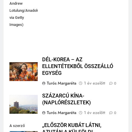
(Photo by Garry
Andrew
Lotulung/Anadolu
via Getty
Images)
DÉL-KOREA – AZ
ELLENTÉTEKBŐL ÖSSZEÁLLÓ
EGYSÉG
Turós Margaréta
1 év ezelőtt
0
SZÁZARCÚ KÍNA-
(NAPLÓRÉSZLETEK)
Turós Margaréta
1 év ezelőtt
0
„ELŐSZÖR KUBÁT LÁTNI,
A szerző