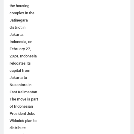
Aerial view of
the housing
complex in the
Jatinegara
district in
Jakarta,
Indonesia, on
February 27,
2024. Indonesia
relocates its
capital from
Jakarta to
Nusantara in
East Kalimantan.
The move is part
of Indonesian
President Joko
Widodo's plan to
distribute