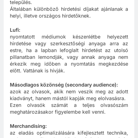
hatósugara illetve a terjesztési területe egy adott
település.
Általában különböző hirdetési díjakat ajánlanak a
helyi, illetve országos hirdetőknek.
Lufi:
nyomtatott médiumok készenlétbe helyezett
hirdetése vagy szerkesztőségi anyaga arra az
estre, ha a lapban lefoglalt hirdetést az utolsó
pillanatban lemondják, vagy annak anyaga nem
érkezik meg időben a nyomtatás megkezdése
előtt. Vattának is hívják.
Másodlagos közönség (secondary audience):
azok az olvasok, akik nem veszik meg az adott
kiadványt, hanem mástól kapják meg elolvasásra.
Ezen olvasók számát a teljes olvasószám
meghatározásakor figyelembe kell venni.
Merchandising: