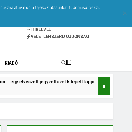
használatával ön a tájékoztatásunkat tudomásul veszi.
HÍRLEVÉL
VÉLETLENSZERŰ ÚJDONSÁG
KIADÓ
ett jegyzetfüzet kitépett lapjai
Drone – egy e
2 Hónap Ezelőtt