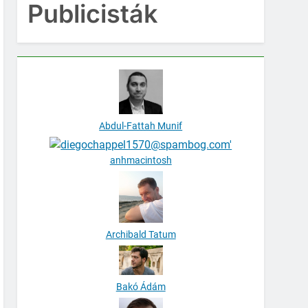
Publicisták
Abdul-Fattah Munif
anhmacintosh
Archibald Tatum
Bakó Ádám