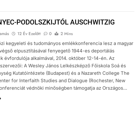
YEC-PODOLSZKIJTÓL AUSCHWITZIG
Tamás
12 Év Ezelőtt
0
2 Mins
zi kegyeleti és tudományos emlékkonferencia lesz a magyar
végső elpusztításával fenyegető 1944-es deportálás
k évfordulója alkalmával, 2014. október 12-14-én. Az
szervezői: A Wesley János Lelkészképző Főiskola Soá és
ység Kutatóintézete (Budapest) és a Nazareth College The
nter for Interfaith Studies and Dialogue (Rochester, New
konferenciát védnöki minőségben támogatja az Országos…