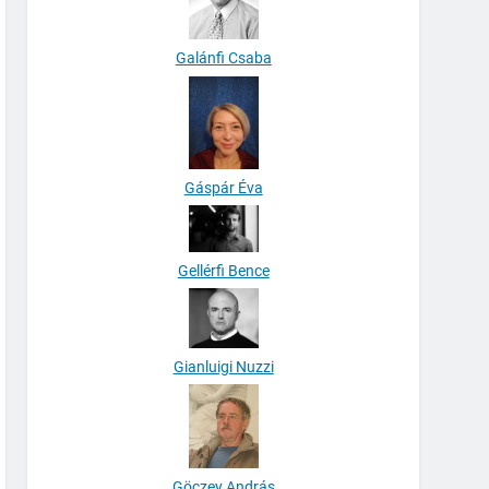
Galánfi Csaba
Gáspár Éva
Gellérfi Bence
Gianluigi Nuzzi
Göczey András