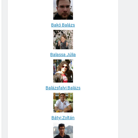
Bakó Balázs
Balassa Júlia
Balázsfalvi Balázs
Bátyi Zoltán