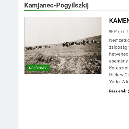
Kamjanec-Pogyilszkij
KAMEN
Majsai 
Nemzetkö
zsidóság 
hetvenedi
esemény 
Keresztén
KÖZÖNSÉG
Hickey Ce
York). A 
Részletek