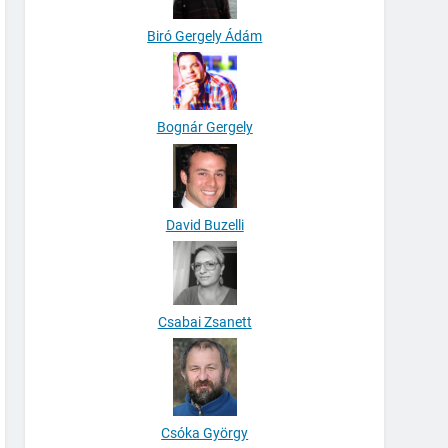
Biró Gergely Ádám
Bognár Gergely
David Buzelli
Csabai Zsanett
Csóka György