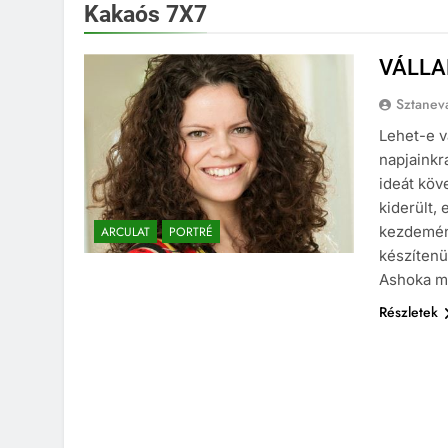
Kakaós 7X7
VÁLLA
Sztanev
Lehet-e v
napjainkra
ideát köv
kiderült,
kezdemény
ARCULAT
PORTRÉ
készítenü
Ashoka m
Részletek