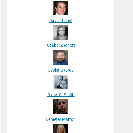
David Buzelli
Csabai Zsanett
Csóka György
Datus C. Smith
Demeter Márton