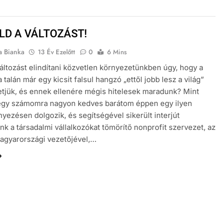
LD A VÁLTOZÁST!
a Bianka
13 Év Ezelőtt
0
6 Mins
áltozást elindítani közvetlen környezetünkben úgy, hogy a
 talán már egy kicsit falsul hangzó „ettől jobb lesz a világ”
etjük, és ennek ellenére mégis hitelesek maradunk? Mint
 egy számomra nagyon kedves barátom éppen egy ilyen
ezésen dolgozik, és segítségével sikerült interjút
nk a társadalmi vállalkozókat tömörítő nonprofit szervezet, az
agyarországi vezetőjével,…