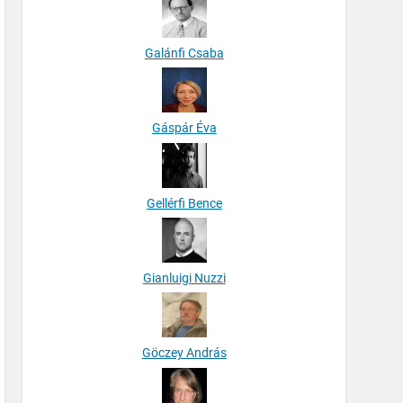
Galánfi Csaba
Gáspár Éva
Gellérfi Bence
Gianluigi Nuzzi
Göczey András