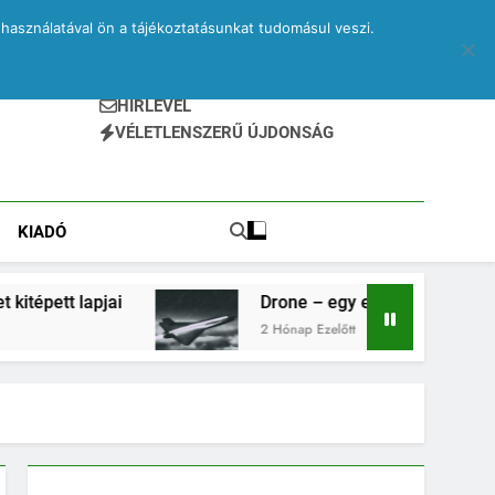
használatával ön a tájékoztatásunkat tudomásul veszi.
HÍRLEVÉL
VÉLETLENSZERŰ ÚJDONSÁG
KIADÓ
ai
Drone – egy elveszett jegyzetfüzet kitépett 
2 Hónap Ezelőtt