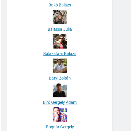
Bakó Balázs
Balassa Júlia
Balázsfalvi Balázs
Bátyi Zoltán
Biró Gergely Ádám
Bognár Gergely