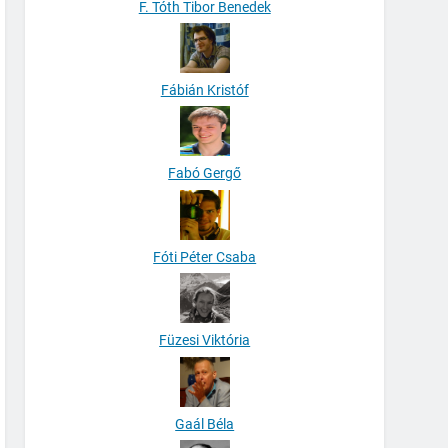
F. Tóth Tibor Benedek
Fábián Kristóf
Fabó Gergő
Fóti Péter Csaba
Füzesi Viktória
Gaál Béla