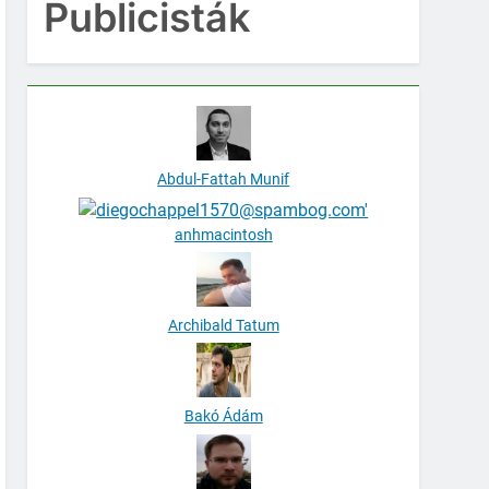
Publicisták
Abdul-Fattah Munif
anhmacintosh
Archibald Tatum
Bakó Ádám