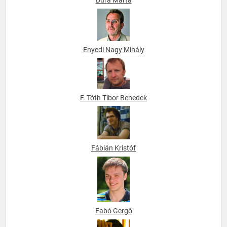
Dura Márta
Enyedi Nagy Mihály
F. Tóth Tibor Benedek
Fábián Kristóf
Fabó Gergő