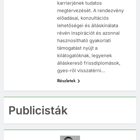
minél több nő kezdje el
karrierjének tudatos
megtervezését. A rendezvény
előadásai, konzultációs
lehetőségei és álláskínálata
révén inspirációt és azonnal
hasznosítható gyakorlati
támogatást nyújt a
kilátogatóknak, legyenek
álláskereső frissdiplomások,
gyes-ről visszatérni…
Részletek
Publicisták