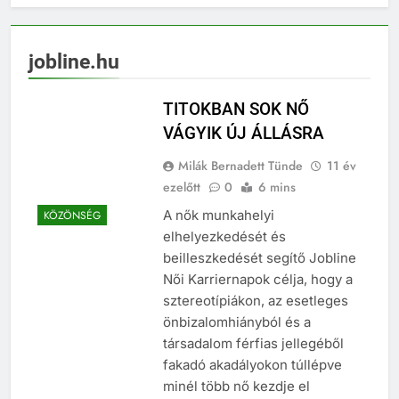
jobline.hu
TITOKBAN SOK NŐ
VÁGYIK ÚJ ÁLLÁSRA
Milák Bernadett Tünde
11 év
ezelőtt
0
6 mins
A nők munkahelyi
KÖZÖNSÉG
elhelyezkedését és
beilleszkedését segítő Jobline
Női Karriernapok célja, hogy a
sztereotípiákon, az esetleges
önbizalomhiányból és a
társadalom férfias jellegéből
fakadó akadályokon túllépve