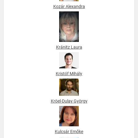
Kozár Alexandra
Kránitz Laura
Kristóf Mihály
Kröel-Dulay György
Kulcsár Emőke