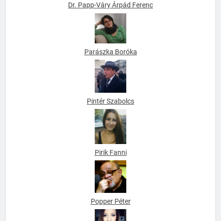
Dr. Papp-Váry Árpád Ferenc
Parászka Boróka
Pintér Szabolcs
Pirik Fanni
Popper Péter