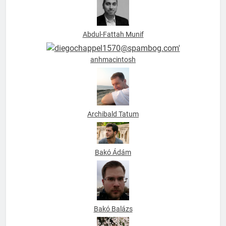
Abdul-Fattah Munif
anhmacintosh
Archibald Tatum
Bakó Ádám
Bakó Balázs