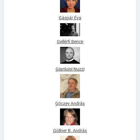
Gáspár Éva
Gellérfi Bence
Gianluigi Nuzzi
Göczey András
Göllner B. András