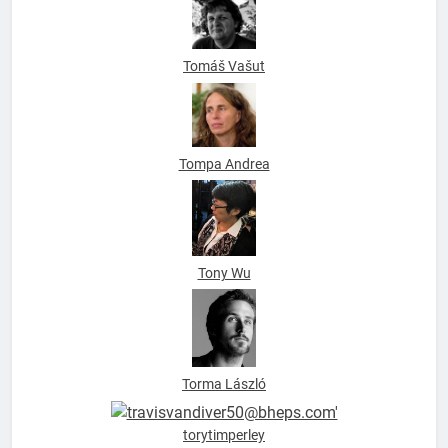
Tomáš Vašut
Tompa Andrea
Tony Wu
Torma László