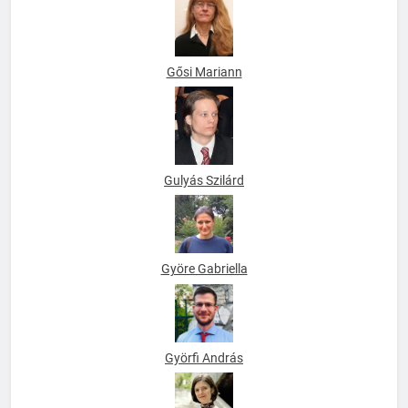
Gősi Mariann
Gulyás Szilárd
Györe Gabriella
Györfi András