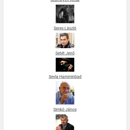
Sebestyen Attila
Seres László
Setét Jenő
Seyla Hamminbad
Simkó János