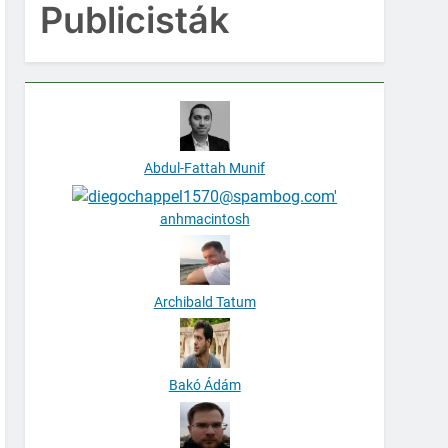
Publicisták
Abdul-Fattah Munif
anhmacintosh
Archibald Tatum
Bakó Ádám