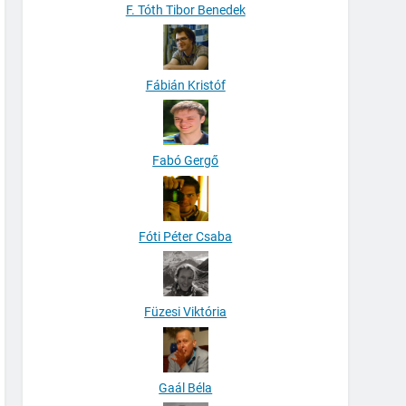
F. Tóth Tibor Benedek
Fábián Kristóf
Fabó Gergő
Fóti Péter Csaba
Füzesi Viktória
Gaál Béla