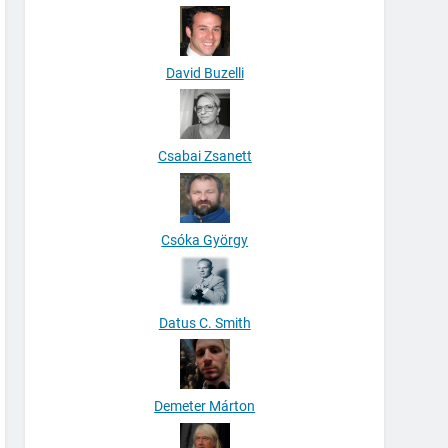
David Buzelli
Csabai Zsanett
Csóka György
Datus C. Smith
Demeter Márton