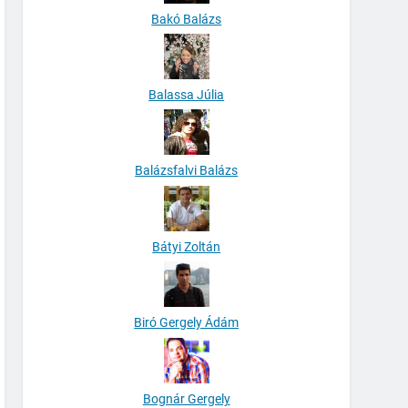
Bakó Balázs
Balassa Júlia
Balázsfalvi Balázs
Bátyi Zoltán
Biró Gergely Ádám
Bognár Gergely