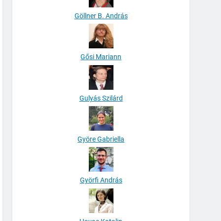
Göllner B. András
Gősi Mariann
Gulyás Szilárd
Györe Gabriella
Györfi András