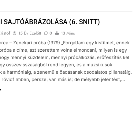
NI SAJTÓÁBRÁZOLÁSA (6. SNITT)
ristóf
15 Év Ezelőtt
0
13 Mins
arca – Zenekari próba (1979) „Forgattam egy kisfilmet, ennek
próba a címe, azt szerettem volna elmondani, milyen is egy
hogy mennyi küzdelem, mennyi próbálkozás, erőfeszítés kell
gy összevisszaságból rend legyen, és a muzsikusok
k a harmóniáig, a zenemű előadásának csodálatos pillanatáig.
rövidfilmben, persze, van más is; de mélyebb jelentést,…