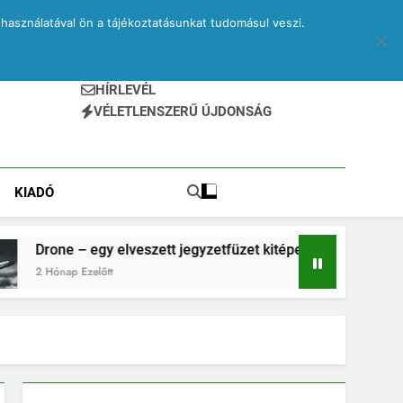
használatával ön a tájékoztatásunkat tudomásul veszi.
HÍRLEVÉL
VÉLETLENSZERŰ ÚJDONSÁG
KIADÓ
gy elveszett jegyzetfüzet kitépett lapjai
PRINA
lőtt
2 Hóna