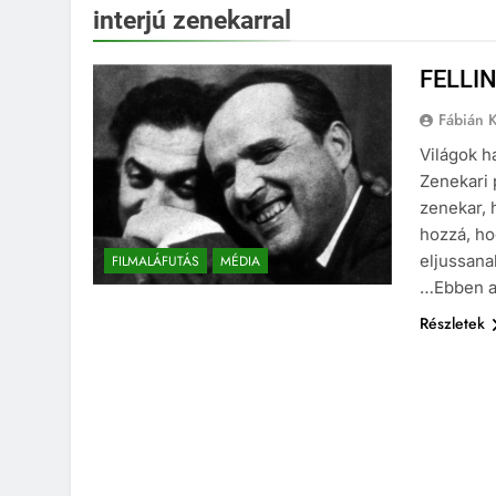
interjú zenekarral
FELLI
Fábián K
Világok h
Zenekari 
zenekar, 
hozzá, ho
eljussana
FILMALÁFUTÁS
MÉDIA
…Ebben a 
Részletek