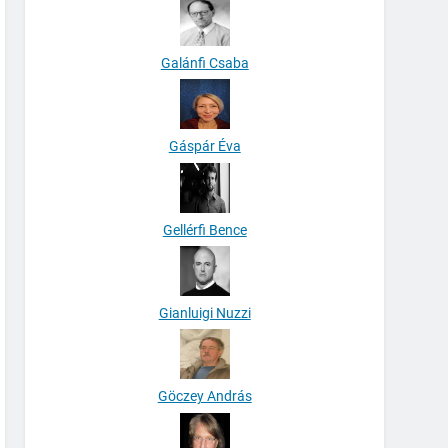
Galánfi Csaba
Gáspár Éva
Gellérfi Bence
Gianluigi Nuzzi
Göczey András