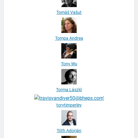
Tomáš Vašut
Tompa Andrea
Tony Wu
Torma László
torytimperley
Tóth Adorján