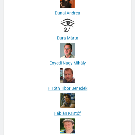
Dunai Andrea
Dura Márta
Enyedi Nagy Mihály
F. Tóth Tibor Benedek
Fábián Kristóf