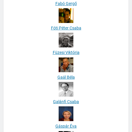
Fabó Gergő
Fóti Péter Csaba
Füzesi Viktória
Gaál Béla
Galánfi Csaba
Gáspár Éva