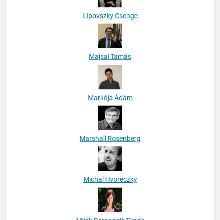
Lipovszky Csenge
Majsai Tamás
Markója Ádám
Marshall Rosenberg
Michal Hvoreczky