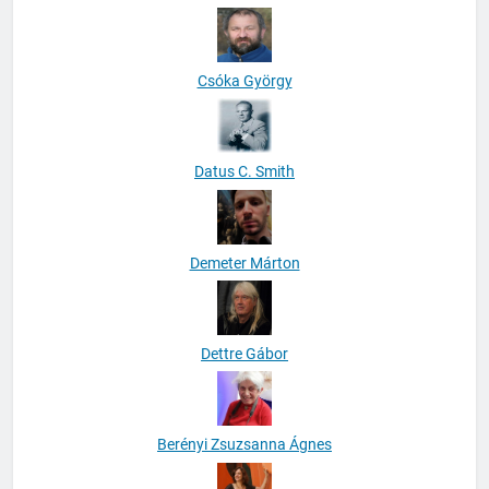
Csóka György
Datus C. Smith
Demeter Márton
Dettre Gábor
Berényi Zsuzsanna Ágnes