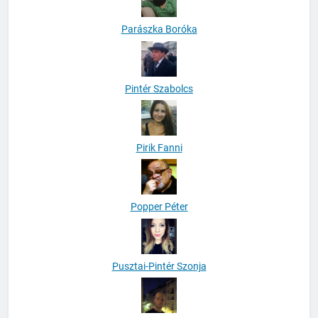
Parászka Boróka
Pintér Szabolcs
Pirik Fanni
Popper Péter
Pusztai-Pintér Szonja