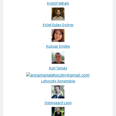
Kristóf Mihály
Kröel-Dulay György
Kulcsár Emőke
Kuti Tamás
Lehoczky Annamária
Ostergaard Leon