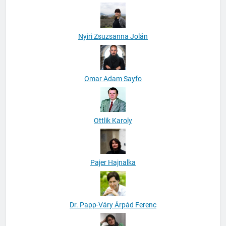
Nyiri Zsuzsanna Jolán
Omar Adam Sayfo
Ottlik Karoly
Pajer Hajnalka
Dr. Papp-Váry Árpád Ferenc