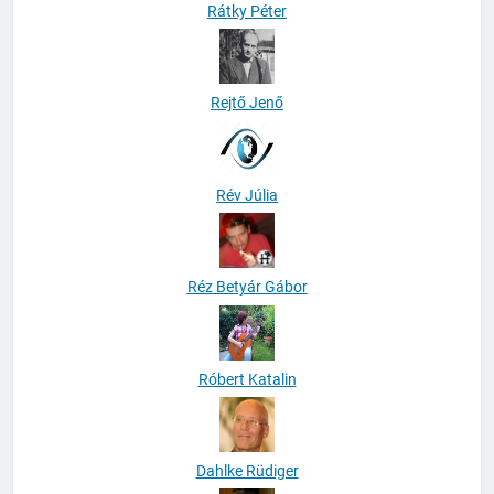
Rátky Péter
Rejtő Jenő
Rév Júlia
Réz Betyár Gábor
Róbert Katalin
Dahlke Rüdiger