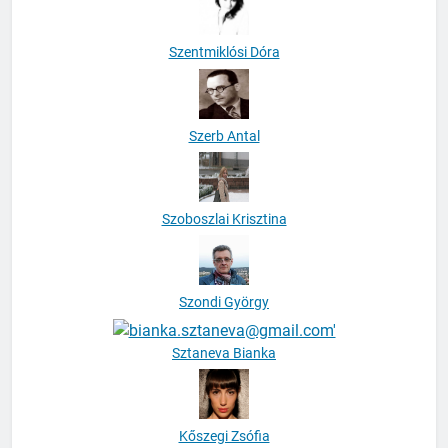
Szentmiklósi Dóra
Szerb Antal
Szoboszlai Krisztina
Szondi György
Sztaneva Bianka
Kőszegi Zsófia