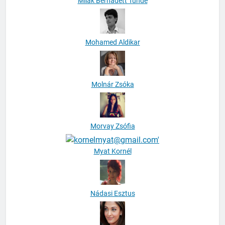
Milák Bernadett Tünde
Mohamed Aldikar
Molnár Zsóka
Morvay Zsófia
Myat Kornél
Nádasi Esztus