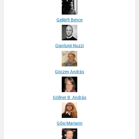
Gellérfi Bence
Gianluigi Nuzzi
Göczey András
Göllner B. András
Gősi Mariann