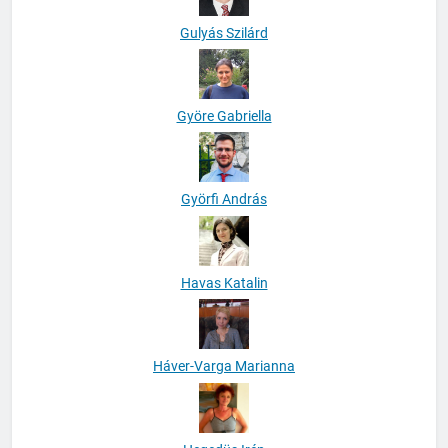
Gulyás Szilárd
Györe Gabriella
Györfi András
Havas Katalin
Háver-Varga Marianna