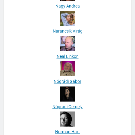
Nagy Andrea
Narancsik Virág
Neal Linkon
Nógrádi Gábor
Nógrádi Gergely
Norman Hart