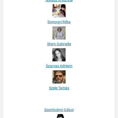
Soltész Krisztina
Somogyi Réka
Stern Gabriella
Szarvas Adrienn
Szele Tamás
Szentiványi Gábor