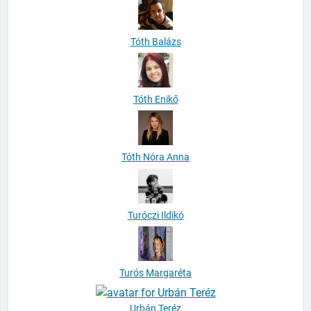
Tóth Balázs
Tóth Enikő
Tóth Nóra Anna
Turóczi Ildikó
Turós Margaréta
Urbán Teréz