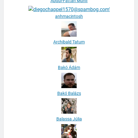
Abdul-Fattah Munif
anhmacintosh
Archibald Tatum
Bakó Ádám
Bakó Balázs
Balassa Júlia