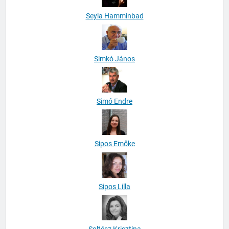
Seyla Hamminbad
Simkó János
Simó Endre
Sipos Emőke
Sipos Lilla