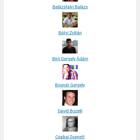
Balázsfalvi Balázs
Bátyi Zoltán
Biró Gergely Ádám
Bognár Gergely
David Buzelli
Csabai Zsanett