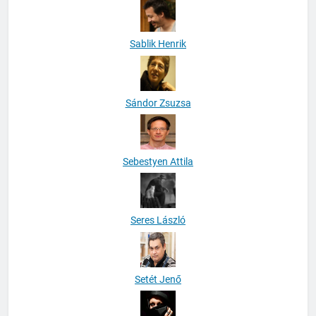
Sablik Henrik
Sándor Zsuzsa
Sebestyen Attila
Seres László
Setét Jenő