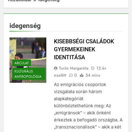
idegenség
KISEBBSÉGI CSALÁDOK
GYERMEKEINEK
IDENTITÁSA
ARCULAT
Turós Margaréta
12 év
KULTURÁLIS
ezelőtt
0
54 mins
ANTROPOLÓGIA
Az emigrációs csoportok
vizsgálata során három
alapkategóriát
különböztethetünk meg: Az
„emigránsok” – akik önként
érkeztek a befogadó országba. A
„transznacionálisok” – akik a két