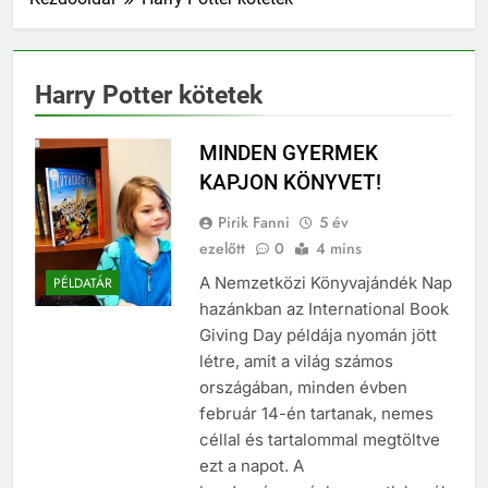
Harry Potter kötetek
MINDEN GYERMEK
KAPJON KÖNYVET!
Pirik Fanni
5 év
ezelőtt
0
4 mins
A Nemzetközi Könyvajándék Nap
PÉLDATÁR
hazánkban az International Book
Giving Day példája nyomán jött
létre, amit a világ számos
országában, minden évben
február 14-én tartanak, nemes
céllal és tartalommal megtöltve
ezt a napot. A