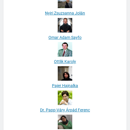
Nyiri Zsuzsanna Jolán
Omar Adam Sayfo
Ottlik Karoly
Pajer Hajnalka
Dr. Papp-Váry Árpád Ferenc