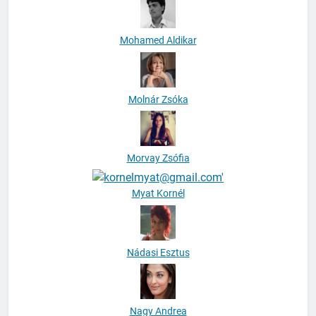
Mohamed Aldikar
Molnár Zsóka
Morvay Zsófia
Myat Kornél
Nádasi Esztus
Nagy Andrea