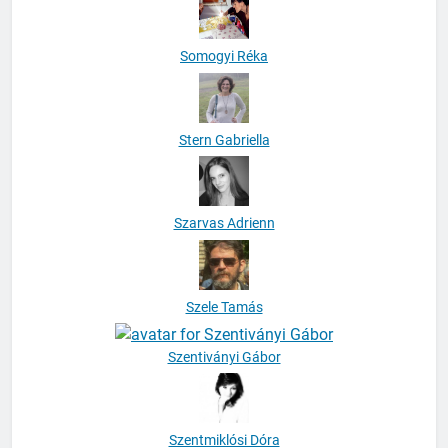
Somogyi Réka
Stern Gabriella
Szarvas Adrienn
Szele Tamás
Szentiványi Gábor
Szentmiklósi Dóra