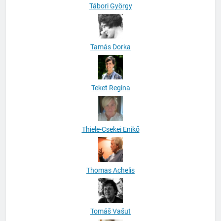
Tábori György
Tamás Dorka
Teket Regina
Thiele-Csekei Enikő
Thomas Achelis
Tomáš Vašut