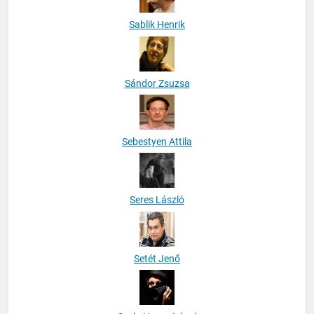
Sablik Henrik
Sándor Zsuzsa
Sebestyen Attila
Seres László
Setét Jenő