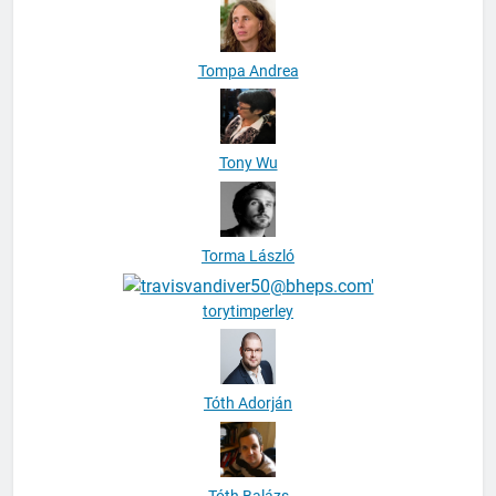
Tompa Andrea
Tony Wu
Torma László
torytimperley
Tóth Adorján
Tóth Balázs