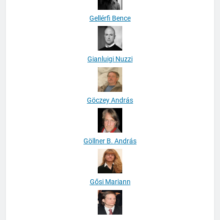
Gellérfi Bence
Gianluigi Nuzzi
Göczey András
Göllner B. András
Gősi Mariann