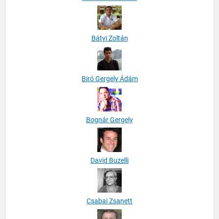
Bátyi Zoltán
Biró Gergely Ádám
Bognár Gergely
David Buzelli
Csabai Zsanett