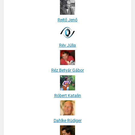
Rejtő Jenő
Rév Júlia
Réz Betyár Gábor
Róbert Katalin
Dahlke Rüdiger