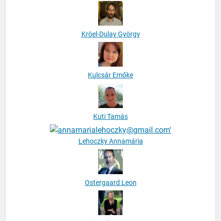
Kröel-Dulay György
Kulcsár Emőke
Kuti Tamás
Lehoczky Annamária
Ostergaard Leon