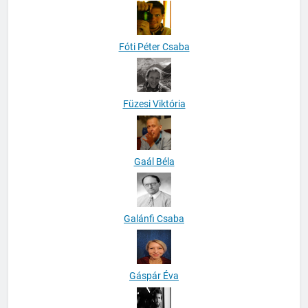
Fóti Péter Csaba
Füzesi Viktória
Gaál Béla
Galánfi Csaba
Gáspár Éva