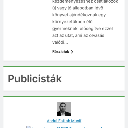
kezdeményezéshez csatlakozók
új vagy jó állapotban lévő
könyvet ajándékoznak egy
környezetükben élő
gyermeknek, elősegítve ezzel
azt az utat, ami az olvasás
valódi…
Részletek
Publicisták
Abdul-Fattah Munif