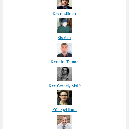
Kevin Mitnick
Kis Alex
Kisantal Tamás
Kiss Gergely Máté
Kőhegyi Ilona