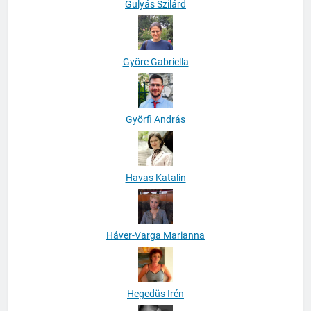
Gulyás Szilárd
Györe Gabriella
Györfi András
Havas Katalin
Háver-Varga Marianna
Hegedüs Irén