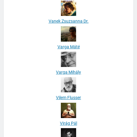
Vanek Zsuzsanna Dr.
Varga Máté
Varga Mihály
Vilem Flusser
Virág Pál