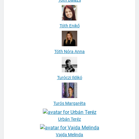
Tóth Enikő
Tóth Nóra Anna
Turóczi Ildikó
Turós Margaréta
Urbán Teréz
Vajda Melinda