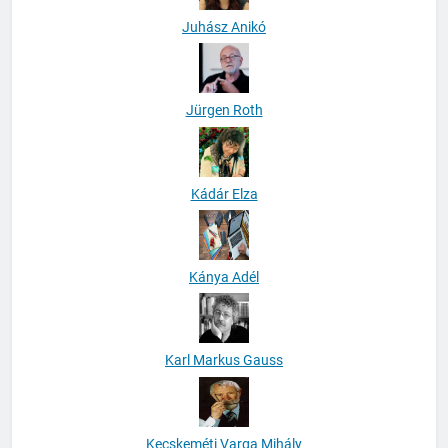
Juhász Anikó
Jürgen Roth
Kádár Elza
Kánya Adél
Karl Markus Gauss
Kecskeméti Varga Mihály