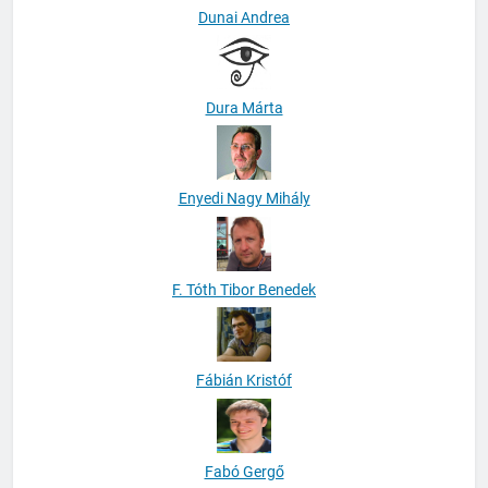
Dunai Andrea
Dura Márta
Enyedi Nagy Mihály
F. Tóth Tibor Benedek
Fábián Kristóf
Fabó Gergő