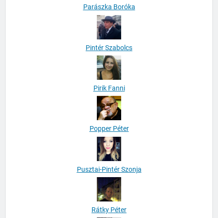
Parászka Boróka
Pintér Szabolcs
Pirik Fanni
Popper Péter
Pusztai-Pintér Szonja
Rátky Péter