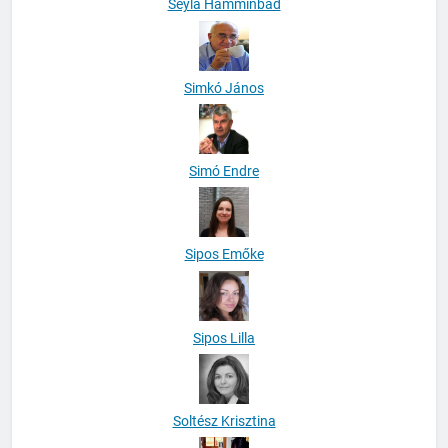
Seyla Hamminbad
Simkó János
Simó Endre
Sipos Emőke
Sipos Lilla
Soltész Krisztina