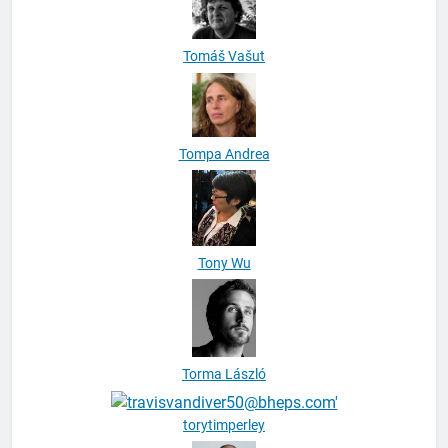
Tomáš Vašut
Tompa Andrea
Tony Wu
Torma László
torytimperley