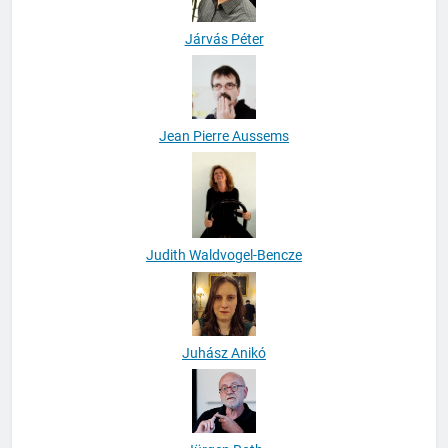
Járvás Péter
Jean Pierre Aussems
Judith Waldvogel-Bencze
Juhász Anikó