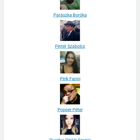
Parászka Boróka
Pintér Szabolcs
Pirik Fanni
Popper Péter
Pusztai-Pintér Szonja