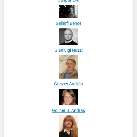
Gáspár Éva
Gellérfi Bence
Gianluigi Nuzzi
Göczey András
Göllner B. András