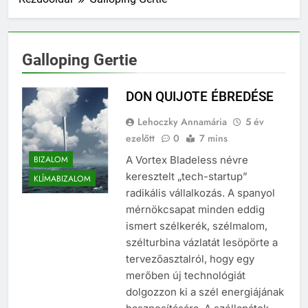
Galloping Gertie
DON QUIJOTE ÉBREDÉSE
Lehoczky Annamária
5 év
ezelőtt
0
7 mins
BIZALOM
A Vortex Bladeless névre
keresztelt „tech-startup”
KLÍMABIZALOM
radikális vállalkozás. A spanyol
mérnökcsapat minden eddig
ismert szélkerék, szélmalom,
szélturbina vázlatát lesöpörte a
tervezőasztalról, hogy egy
merőben új technológiát
dolgozzon ki a szél energiájának