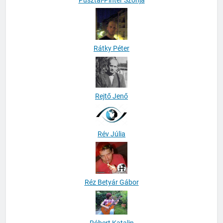
Rátky Péter
Rejtő Jenő
Rév Júlia
Réz Betyár Gábor
Róbert Katalin