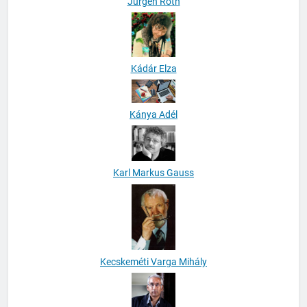
Jürgen Roth
Kádár Elza
Kánya Adél
Karl Markus Gauss
Kecskeméti Varga Mihály