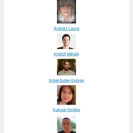
Kránitz Laura
Kristóf Mihály
Kröel-Dulay György
Kulcsár Emőke