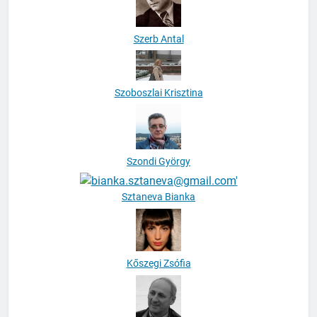
Szerb Antal
Szoboszlai Krisztina
Szondi György
Sztaneva Bianka
Kőszegi Zsófia
Tábori György