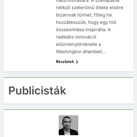
hasznosítására. A széllapátok
nélküli szélerőmű ötlete elsőre
bizarrnak tűnhet, főleg ha
hozzátesszük, hogy egy híd
összeomlása inspirálta. A
radikális innováció
előzménytörténete a
Washington állambeli…
Részletek
Publicisták