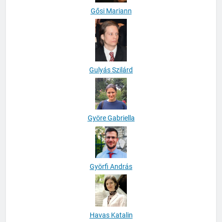
Gősi Mariann
Gulyás Szilárd
Györe Gabriella
Györfi András
Havas Katalin