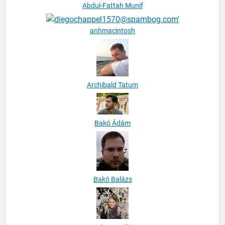
Abdul-Fattah Munif
anhmacintosh
Archibald Tatum
Bakó Ádám
Bakó Balázs