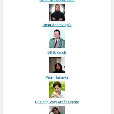
Nyiri Zsuzsanna Jolán
Omar Adam Sayfo
Ottlik Karoly
Pajer Hajnalka
Dr. Papp-Váry Árpád Ferenc