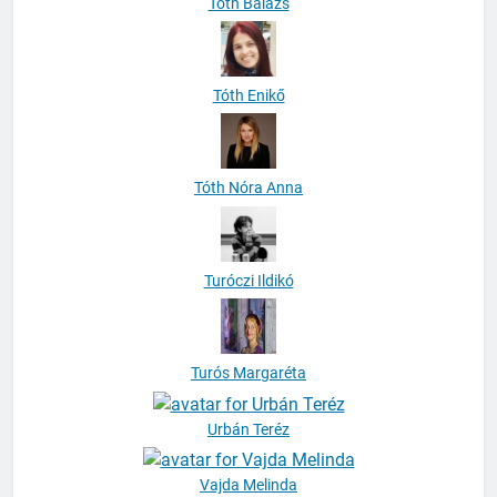
Tóth Balázs
Tóth Enikő
Tóth Nóra Anna
Turóczi Ildikó
Turós Margaréta
Urbán Teréz
Vajda Melinda