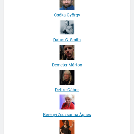
Csóka György
Datus C. Smith
Demeter Márton
Dettre Gábor
Berényi Zsuzsanna Ágnes