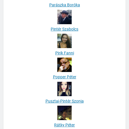
Parászka Boróka
Pintér Szabolcs
Pirik Fanni
Popper Péter
Pusztai-Pintér Szonja
Rátky Péter