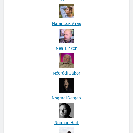
Narancsik Virág
Neal Linkon
Nógrádi Gábor
Nógrádi Gergely
Norman Hart