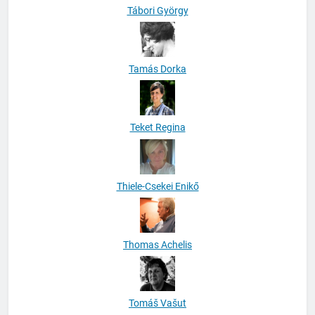
Tábori György
Tamás Dorka
Teket Regina
Thiele-Csekei Enikő
Thomas Achelis
Tomáš Vašut