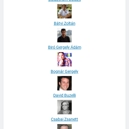
Bátyi Zoltán
Biró Gergely Ádám
Bognár Gergely
David Buzelli
Csabai Zsanett