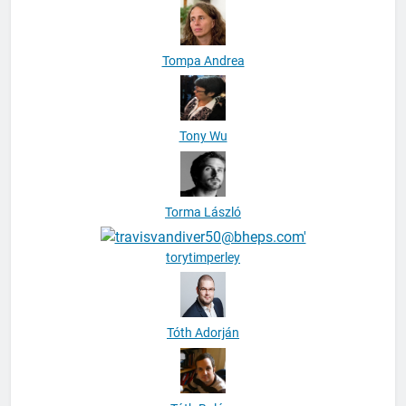
Tompa Andrea
Tony Wu
Torma László
torytimperley
Tóth Adorján