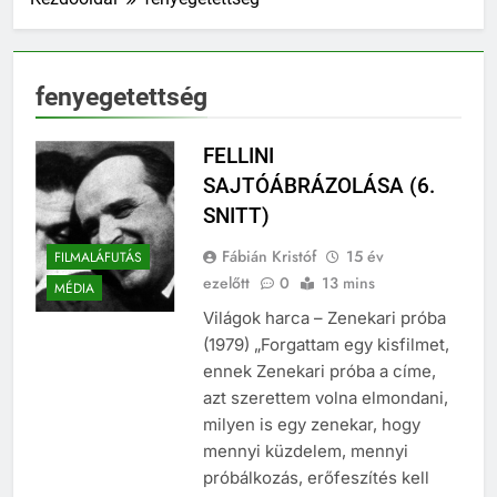
fenyegetettség
FELLINI
SAJTÓÁBRÁZOLÁSA (6.
SNITT)
Fábián Kristóf
15 év
FILMALÁFUTÁS
ezelőtt
0
13 mins
MÉDIA
Világok harca – Zenekari próba
(1979) „Forgattam egy kisfilmet,
ennek Zenekari próba a címe,
azt szerettem volna elmondani,
milyen is egy zenekar, hogy
mennyi küzdelem, mennyi
próbálkozás, erőfeszítés kell