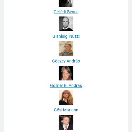
Gellérfi Bence
Gianluigi Nuzzi
Göczey András
Göllner B. András
Gősi Mariann