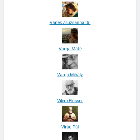
Vanek Zsuzsanna Dr.
Varga Máté
Varga Mihály
Vilem Flusser
Virág Pál