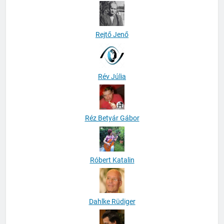
Rejtő Jenő
Rév Júlia
Réz Betyár Gábor
Róbert Katalin
Dahlke Rüdiger