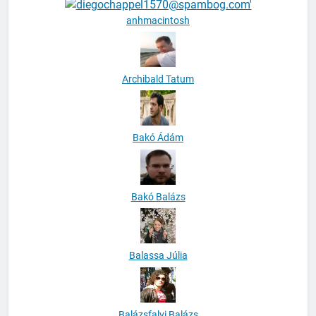
anhmacintosh
Archibald Tatum
Bakó Ádám
Bakó Balázs
Balassa Júlia
Balázsfalvi Balázs