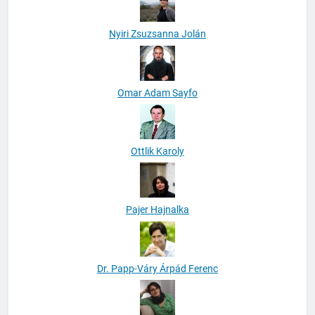
Nyiri Zsuzsanna Jolán
Omar Adam Sayfo
Ottlik Karoly
Pajer Hajnalka
Dr. Papp-Váry Árpád Ferenc