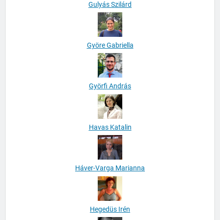
Gulyás Szilárd
Györe Gabriella
Györfi András
Havas Katalin
Háver-Varga Marianna
Hegedüs Irén