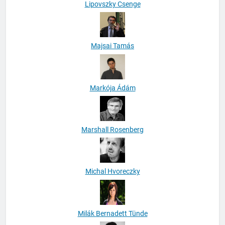
Lipovszky Csenge
Majsai Tamás
Markója Ádám
Marshall Rosenberg
Michal Hvoreczky
Milák Bernadett Tünde