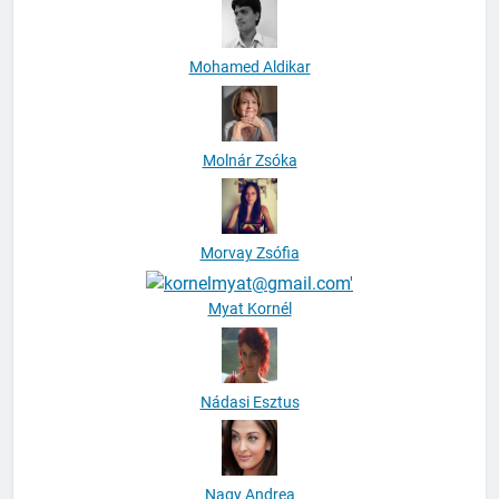
Mohamed Aldikar
Molnár Zsóka
Morvay Zsófia
Myat Kornél
Nádasi Esztus
Nagy Andrea