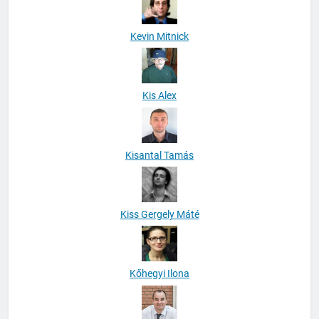
Kevin Mitnick
Kis Alex
Kisantal Tamás
Kiss Gergely Máté
Kőhegyi Ilona