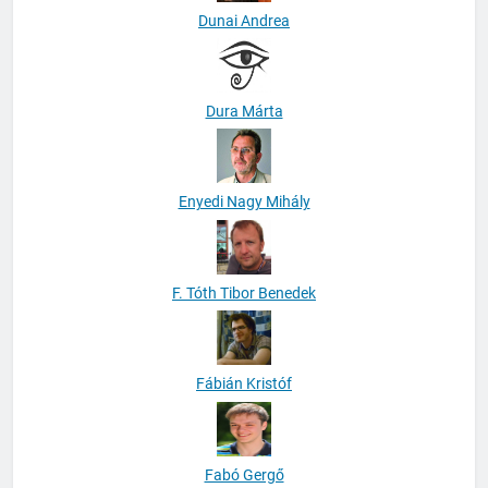
Dunai Andrea
Dura Márta
Enyedi Nagy Mihály
F. Tóth Tibor Benedek
Fábián Kristóf
Fabó Gergő