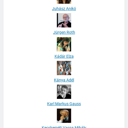
Juhász Anikó
Jürgen Roth
Kádár Elza
Kánya Adél
Karl Markus Gauss
Kecskeméti Varga Mihály