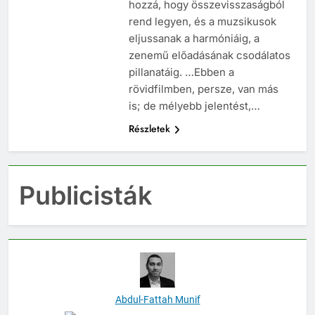
hozzá, hogy összevisszaságból
rend legyen, és a muzsikusok
eljussanak a harmóniáig, a
zenemű előadásának csodálatos
pillanatáig. …Ebben a
rövidfilmben, persze, van más
is; de mélyebb jelentést,…
Részletek
Publicisták
Abdul-Fattah Munif