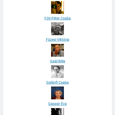
Fóti Péter Csaba
Füzesi Viktória
Gaál Béla
Galánfi Csaba
Gáspár Éva