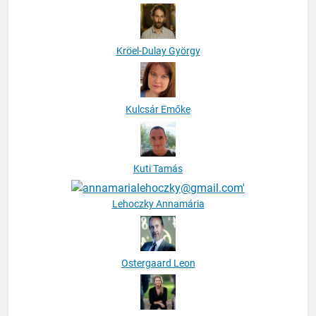
Kröel-Dulay György
Kulcsár Emőke
Kuti Tamás
Lehoczky Annamária
Ostergaard Leon