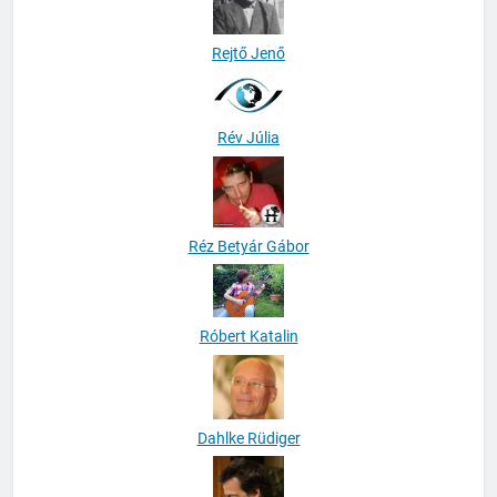
Rejtő Jenő
Rév Júlia
Réz Betyár Gábor
Róbert Katalin
Dahlke Rüdiger