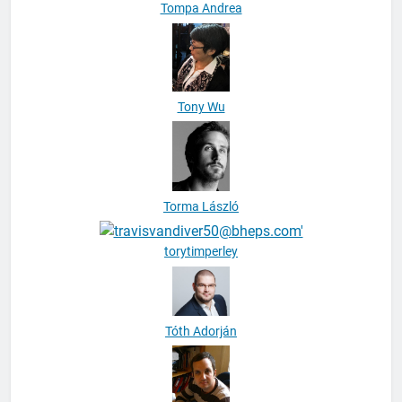
Tony Wu
Torma László
torytimperley
Tóth Adorján
Tóth Balázs