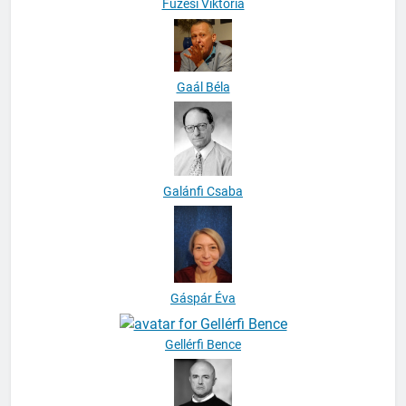
Füzesi Viktória
Gaál Béla
Galánfi Csaba
Gáspár Éva
Gellérfi Bence