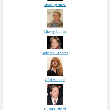
Gianluigi Nuzzi
Göczey András
Göllner B. András
Gősi Mariann
Gulyás Szilárd