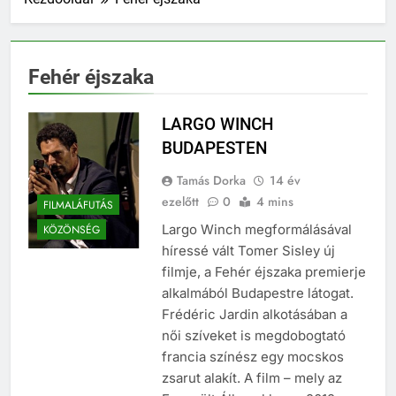
Fehér éjszaka
LARGO WINCH
BUDAPESTEN
Tamás Dorka
14 év
ezelőtt
0
4 mins
FILMALÁFUTÁS
Largo Winch megformálásával
KÖZÖNSÉG
híressé vált Tomer Sisley új
filmje, a Fehér éjszaka premierje
alkalmából Budapestre látogat.
Frédéric Jardin alkotásában a
női szíveket is megdobogtató
francia színész egy mocskos
zsarut alakít. A film – mely az