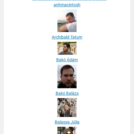
anhmacintosh
Archibald Tatum
Bakó Ádám
Bakó Balázs
Balassa Júlia