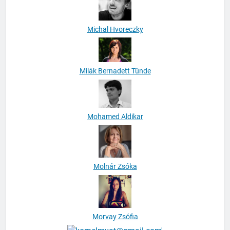
Michal Hvoreczky
Milák Bernadett Tünde
Mohamed Aldikar
Molnár Zsóka
Morvay Zsófia