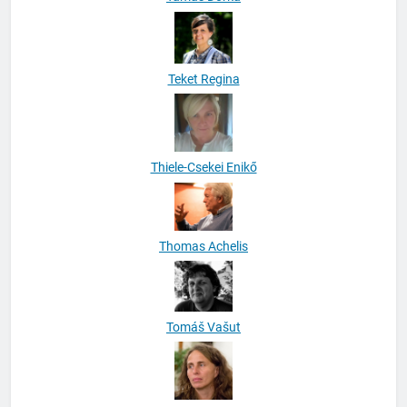
Teket Regina
Thiele-Csekei Enikő
Thomas Achelis
Tomáš Vašut
Tompa Andrea