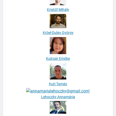
Kristóf Mihály
Kröel-Dulay György
Kulcsár Emőke
Kuti Tamás
Lehoczky Annamária