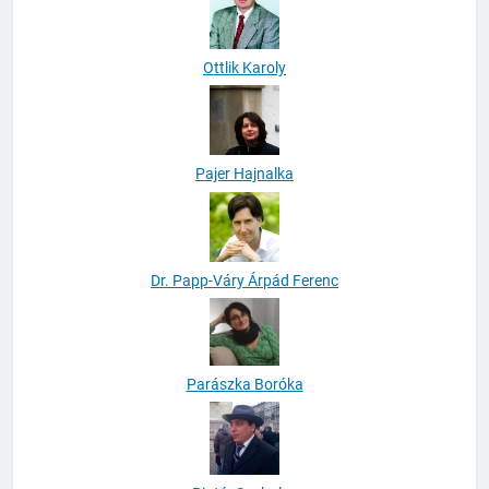
Ottlik Karoly
Pajer Hajnalka
Dr. Papp-Váry Árpád Ferenc
Parászka Boróka