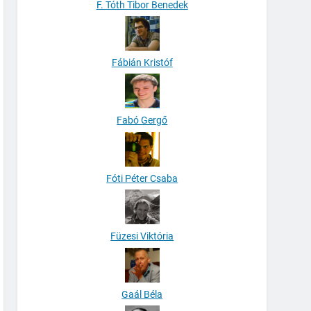
F. Tóth Tibor Benedek
Fábián Kristóf
Fabó Gergő
Fóti Péter Csaba
Füzesi Viktória
Gaál Béla