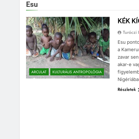
Esu
KÉK K
Turóczi 
Esu ponto
a Kamerun
zavar sen
akar-e va
figyelemb
ARCULAT
KULTURÁLIS ANTROPOLÓGIA
Nigériába
Részletek