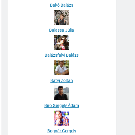
Bakó Balázs
Balassa Júlia
Balázsfalvi Balázs
Bátyi Zoltán
Biró Gergely Ádám
Bognár Gergely