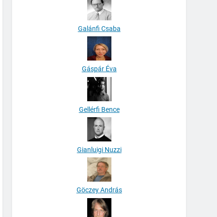
Galánfi Csaba
Gáspár Éva
Gellérfi Bence
Gianluigi Nuzzi
Göczey András