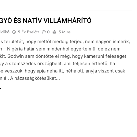
ÍGYÓ ÉS NATÍV VILLÁMHÁRÍTÓ
Ildikó
5 Év Ezelőtt
0
5 Mins
s területét, hogy mettől meddig terjed, nem nagyon ismerik,
 – Nigéria határ sem mindenhol egyértelmű, de ez nem
kit. Godwin sem döntötte el még, hogy kameruni feleséget
gy a szomszédos országbelit, ami teljesen érthető, ha
e veszzük, hogy apja néha itt, néha ott, anyja viszont csak
n él. A házasságkötésüket…