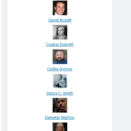
David Buzelli
Csabai Zsanett
Csóka György
Datus C. Smith
Demeter Márton