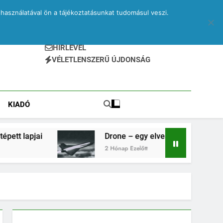
használatával ön a tájékoztatásunkat tudomásul veszi.
HÍRLEVÉL
VÉLETLENSZERŰ ÚJDONSÁG
KIADÓ
Drone – egy elveszett jegyzetfüzet kitépett lap
2 Hónap Ezelőtt