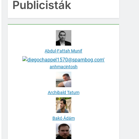
Publicisták
Abdul-Fattah Munif
anhmacintosh
Archibald Tatum
Bakó Ádám