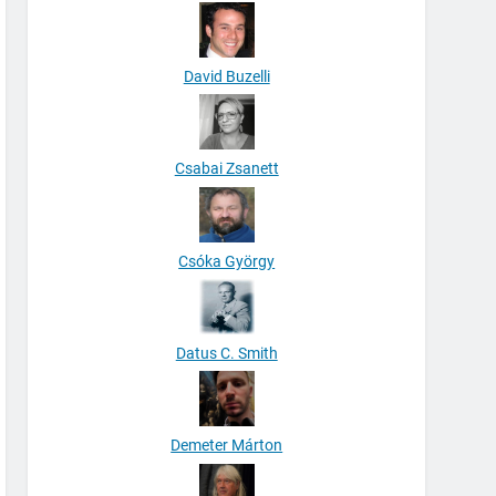
David Buzelli
Csabai Zsanett
Csóka György
Datus C. Smith
Demeter Márton