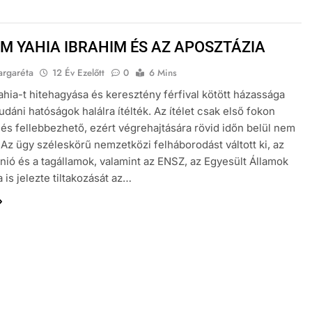
M YAHIA IBRAHIM ÉS AZ APOSZTÁZIA
argaréta
12 Év Ezelőtt
0
6 Mins
hia-t hitehagyása és keresztény férfival kötött házassága
udáni hatóságok halálra ítélték. Az ítélet csak első fokon
és fellebbezhető, ezért végrehajtására rövid időn belül nem
. Az ügy széleskörű nemzetközi felháborodást váltott ki, az
nió és a tagállamok, valamint az ENSZ, az Egyesült Államok
 is jelezte tiltakozását az…