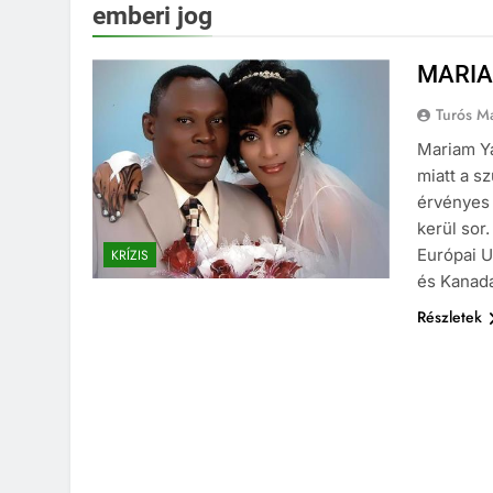
emberi jog
MARIA
Turós M
Mariam Ya
miatt a sz
érvényes 
kerül sor
Európai U
KRÍZIS
és Kanada
Részletek