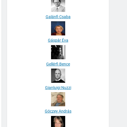
Galánfi Csaba
Gáspár Éva
Gellérfi Bence
Gianluigi Nuzzi
Göczey András