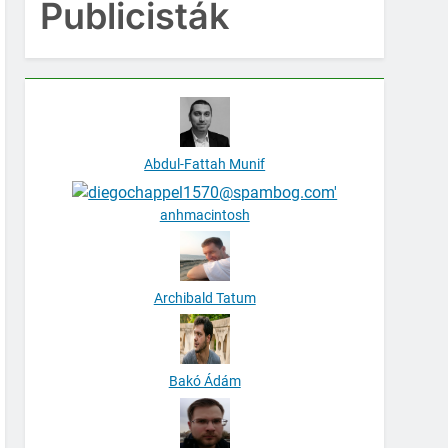
Publicisták
Abdul-Fattah Munif
anhmacintosh
Archibald Tatum
Bakó Ádám