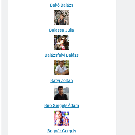
Bakó Balázs
Balassa Júlia
Balázsfalvi Balázs
Bátyi Zoltán
Biró Gergely Ádám
Bognár Gergely