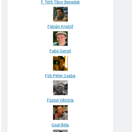
F. Tóth Tibor Benedek
Fábián Kristóf
Fabó Gergő
Fóti Péter Csaba
Füzesi Viktória
Gaál Béla