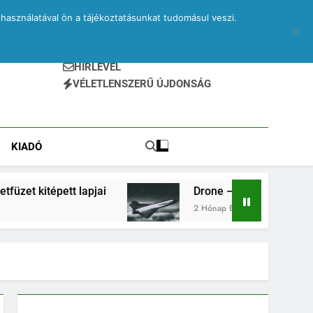
használatával ön a tájékoztatásunkat tudomásul veszi.
HÍRLEVÉL
VÉLETLENSZERŰ ÚJDONSÁG
KIADÓ
t lapjai
Drone – egy elveszett jegyzetfüzet kit
2 Hónap Ezelőtt