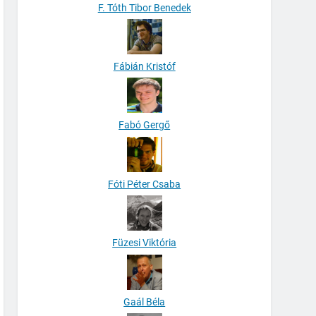
F. Tóth Tibor Benedek
Fábián Kristóf
Fabó Gergő
Fóti Péter Csaba
Füzesi Viktória
Gaál Béla