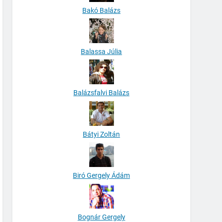
Bakó Balázs
Balassa Júlia
Balázsfalvi Balázs
Bátyi Zoltán
Biró Gergely Ádám
Bognár Gergely