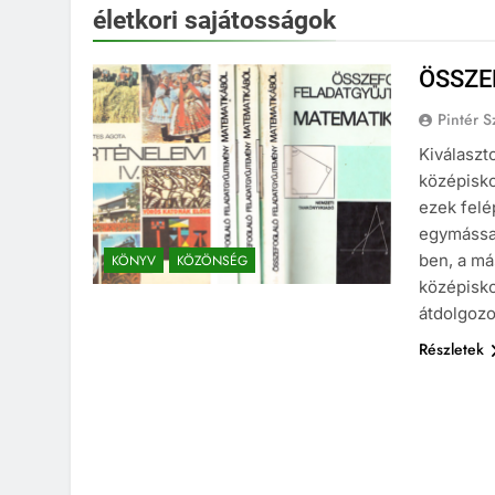
életkori sajátosságok
ÖSSZE
Pintér S
Kiválaszt
középisko
ezek felé
egymással
ben, a má
KÖNYV
KÖZÖNSÉG
középisko
átdolgozo
Részletek