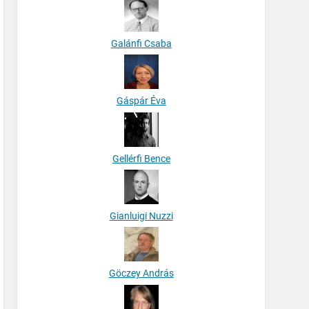
Galánfi Csaba
Gáspár Éva
Gellérfi Bence
Gianluigi Nuzzi
Göczey András