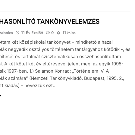
HASONLÍTÓ TANKÖNYVELEMZÉS
zabolcs
11 Év Ezelőtt
0
11 Mins
ottam két középiskolai tankönyvet – mindkettő a hazai
lák negyedik osztályos történelem tantárgyához kötődik -, és
pítését és tartalmát szisztematikusan összehasonlítottam
. A két kötet két év eltérésével jelent meg: az egyik 1995-
sik 1997-ben. 1.) Salamon Konrád: „Történelem IV. A
lák számára” (Nemzeti Tankönyvkiadó, Budapest, 1995. 2.,
tt kiadás) – nevezzük ezt…