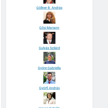
Göllner B. András
Gősi Mariann
Gulyás Szilárd
Györe Gabriella
Györfi András