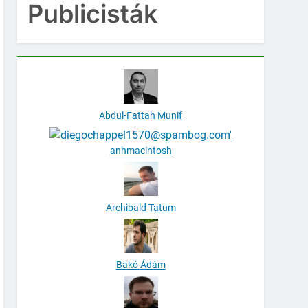
Publicisták
Abdul-Fattah Munif
anhmacintosh
Archibald Tatum
Bakó Ádám