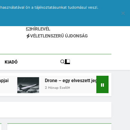
használatával ön a tájékoztatásunkat tudomásul veszi.
HÍRLEVÉL
VÉLETLENSZERŰ ÚJDONSÁG
KIADÓ
Drone – egy elveszett jegyzetfüzet kitépett lapjai
2 Hónap Ezelőtt