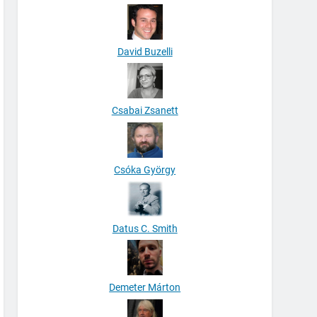
David Buzelli
Csabai Zsanett
Csóka György
Datus C. Smith
Demeter Márton